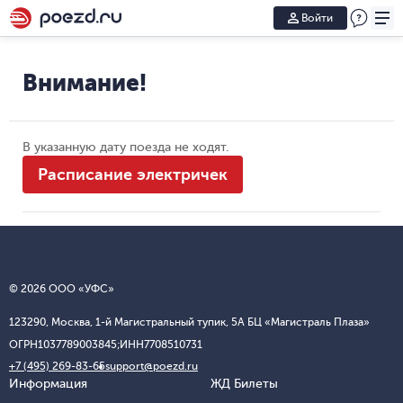
Войти
Внимание!
В указанную дату поезда не ходят.
Расписание электричек
© 2026 ООО «УФС»
123290, Москва, 1-й Магистральный тупик, 5А БЦ «Магистраль Плаза»
ОГРН
1037789003845;
ИНН
7708510731
+7 (495) 269-83-65
support@poezd.ru
Информация
ЖД Билеты