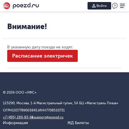
Войти
Внимание!
В указанную дату поезда не ходят.
Расписание электричек
© 2026 ООО «УФС»
123290, Москва, 1-й Магистральный тупик, 5А БЦ «Магистраль Плаза»
ОГРН
1037789003845;
ИНН
7708510731
+7 (495) 269-83-65
support@poezd.ru
Информация
ЖД Билеты