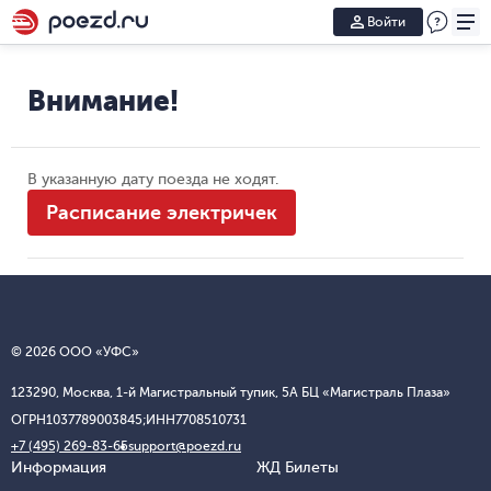
Войти
Внимание!
В указанную дату поезда не ходят.
Расписание электричек
© 2026 ООО «УФС»
123290, Москва, 1-й Магистральный тупик, 5А БЦ «Магистраль Плаза»
ОГРН
1037789003845;
ИНН
7708510731
+7 (495) 269-83-65
support@poezd.ru
Информация
ЖД Билеты