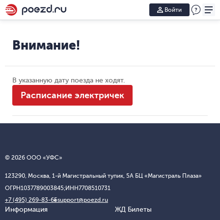
Войти
Внимание!
В указанную дату поезда не ходят.
Расписание электричек
© 2026 ООО «УФС»
123290, Москва, 1-й Магистральный тупик, 5А БЦ «Магистраль Плаза»
ОГРН
1037789003845;
ИНН
7708510731
+7 (495) 269-83-65
support@poezd.ru
Информация
ЖД Билеты