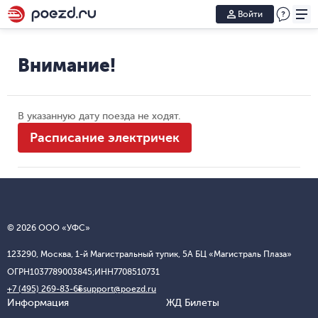
Войти
Внимание!
В указанную дату поезда не ходят.
Расписание электричек
© 2026 ООО «УФС»
123290, Москва, 1-й Магистральный тупик, 5А БЦ «Магистраль Плаза»
ОГРН
1037789003845;
ИНН
7708510731
+7 (495) 269-83-65
support@poezd.ru
Информация
ЖД Билеты