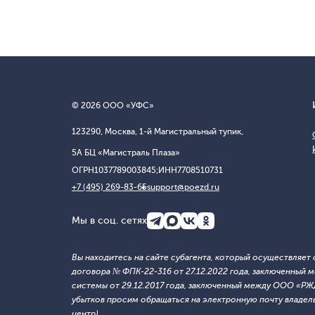
© 2026 ООО «УФС»
123290, Москва, 1-й Магистральный тупик,
5А БЦ «Магистраль Плаза»
ОГРН
1037789003845;
ИНН
7708510731
+7 (495) 269-83-65
support@poezd.ru
Мы в соц. сетях
Вы находитесь на сайте субагента, который осуществляе
договора № ФПК-22-316 от 27.12.2022 года, заключенны
системы от 29.12.2017 года, заключенный между ООО «Р
убытков просим обращаться на электронную почту владельца
центр).