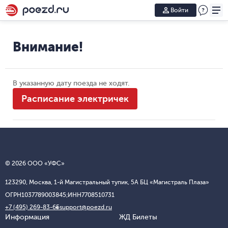
Войти
Внимание!
В указанную дату поезда не ходят.
Расписание электричек
© 2026 ООО «УФС»
123290, Москва, 1-й Магистральный тупик, 5А БЦ «Магистраль Плаза»
ОГРН
1037789003845;
ИНН
7708510731
+7 (495) 269-83-65
support@poezd.ru
Информация
ЖД Билеты