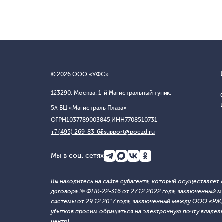
© 2026 ООО «УФС»
123290, Москва, 1-й Магистральный тупик,
5А БЦ «Магистраль Плаза»
ОГРН
1037789003845;
ИНН
7708510731
+7 (495) 269-83-65
support@poezd.ru
Мы в соц. сетях
Вы находитесь на сайте субагента, который осуществляе
договора № ФПК-22-316 от 27.12.2022 года, заключенны
системы от 29.12.2017 года, заключенный между ООО «Р
убытков просим обращаться на электронную почту владельца
центр).