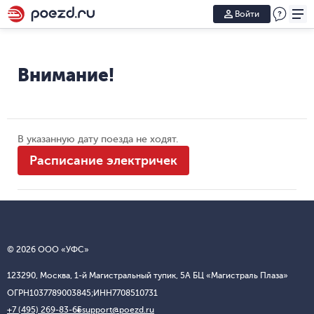
Войти
Внимание!
В указанную дату поезда не ходят.
Расписание электричек
© 2026 ООО «УФС»
123290, Москва, 1-й Магистральный тупик, 5А БЦ «Магистраль Плаза»
ОГРН
1037789003845;
ИНН
7708510731
+7 (495) 269-83-65
support@poezd.ru