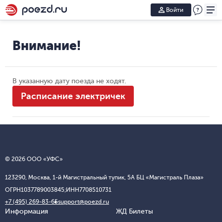
Войти
Внимание!
В указанную дату поезда не ходят.
Расписание электричек
© 2026 ООО «УФС»
123290, Москва, 1-й Магистральный тупик, 5А БЦ «Магистраль Плаза»
ОГРН
1037789003845;
ИНН
7708510731
+7 (495) 269-83-65
support@poezd.ru
Информация
ЖД Билеты