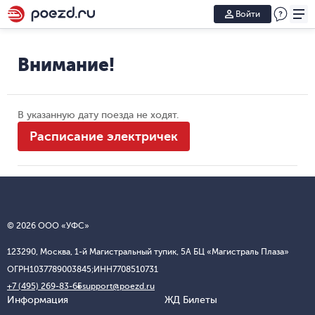
Войти
Внимание!
В указанную дату поезда не ходят.
Расписание электричек
© 2026 ООО «УФС»
123290, Москва, 1-й Магистральный тупик, 5А БЦ «Магистраль Плаза»
ОГРН
1037789003845;
ИНН
7708510731
+7 (495) 269-83-65
support@poezd.ru
Информация
ЖД Билеты