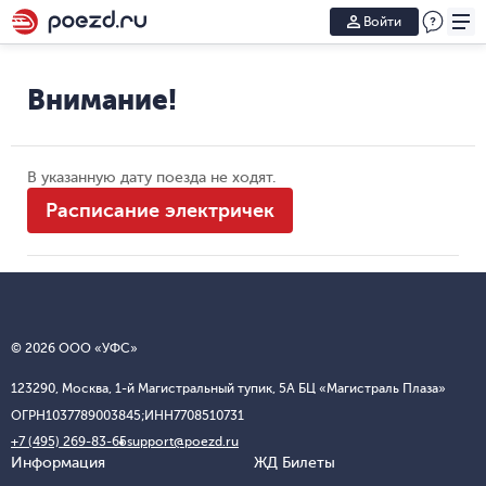
Войти
Внимание!
В указанную дату поезда не ходят.
Расписание электричек
© 2026 ООО «УФС»
123290, Москва, 1-й Магистральный тупик, 5А БЦ «Магистраль Плаза»
ОГРН
1037789003845;
ИНН
7708510731
+7 (495) 269-83-65
support@poezd.ru
Информация
ЖД Билеты