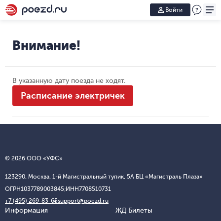
Войти
Внимание!
В указанную дату поезда не ходят.
Расписание электричек
© 2026 ООО «УФС»
123290, Москва, 1-й Магистральный тупик, 5А БЦ «Магистраль Плаза»
ОГРН
1037789003845;
ИНН
7708510731
+7 (495) 269-83-65
support@poezd.ru
Информация
ЖД Билеты