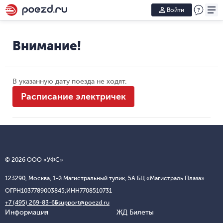
Войти
Внимание!
В указанную дату поезда не ходят.
Расписание электричек
© 2026 ООО «УФС»
123290, Москва, 1-й Магистральный тупик, 5А БЦ «Магистраль Плаза»
ОГРН
1037789003845;
ИНН
7708510731
+7 (495) 269-83-65
support@poezd.ru
Информация
ЖД Билеты