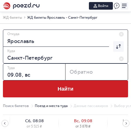
Войти
ЖД билеты
ЖД билеты Ярославль - Санкт-Петербург
Откуда
Куда
Туда
Обратно
Найти
Поиск билетов
Поезд и места туда
Данные пассажиров
Выбор усл
Сб, 08.08
Вс, 09.08
Пн, 
от
5 515
от
3 878
от
3
R
R