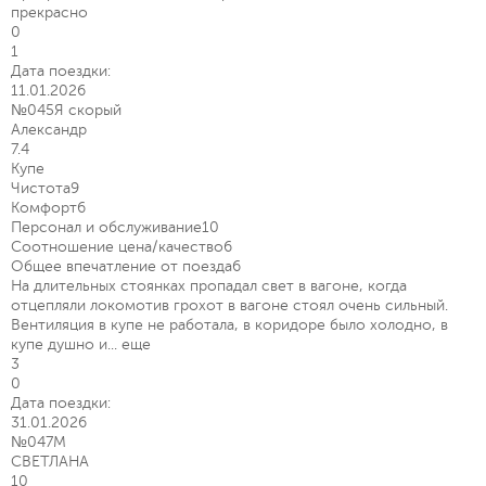
прекрасно
0
1
Дата поездки:
11.01.2026
№045Я скорый
Александр
7.4
Купе
Чистота
9
Комфорт
6
Персонал и обслуживание
10
Соотношение цена/качество
6
Общее впечатление от поезда
6
На длительных стоянках пропадал свет в вагоне, когда
отцепляли локомотив грохот в вагоне стоял очень сильный.
Вентиляция в купе не работала, в коридоре было холодно, в
купе душно и...
еще
3
0
Дата поездки:
31.01.2026
№047М
СВЕТЛАНА
10