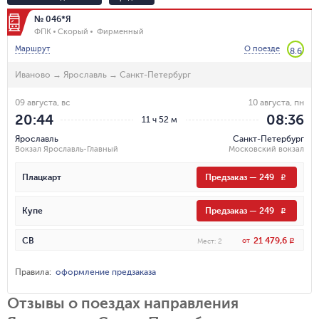
№ 046*Я
ФПК
Скорый
Фирменный
Маршрут
О поезде
8.6
Иваново
→
Ярославль
→
Санкт-Петербург
09 августа, вс
10 августа, пн
20:44
08:36
11 ч 52 м
Ярославль
Санкт-Петербург
Вокзал Ярославль-Главный
Московский вокзал
Плацкарт
Предзаказ
—
249
R
Купе
Предзаказ
—
249
R
21 479,6
СВ
от
R
Мест
:
2
Правила
:
оформление предзаказа
Отзывы о поездах направления