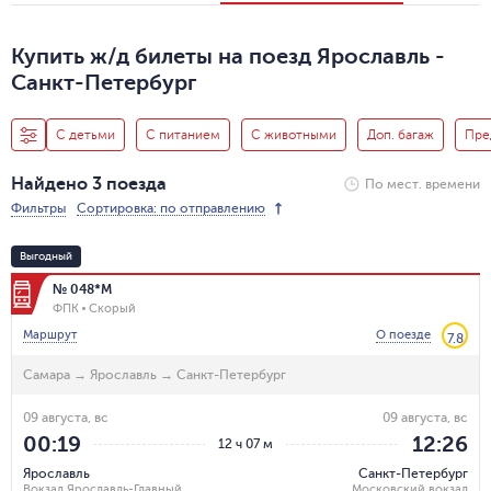
Купить ж/д билеты на поезд Ярославль -
Санкт-Петербург
С детьми
С питанием
С животными
Доп. багаж
Пре
Найдено 3 поезда
По мест. времени
Фильтры
Сортировка: по отправлению
Выгодный
№ 048*М
ФПК
Скорый
Маршрут
О поезде
7.8
Самара
→
Ярославль
→
Санкт-Петербург
09 августа, вс
09 августа, вс
00:19
12:26
12 ч 07 м
Ярославль
Санкт-Петербург
Вокзал Ярославль-Главный
Московский вокзал