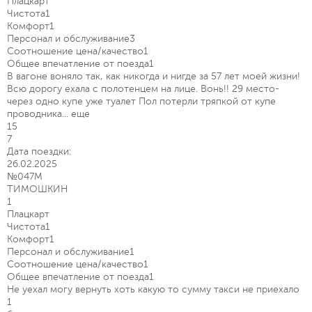
Плацкарт
Чистота
1
Комфорт
1
Персонал и обслуживание
3
Соотношение цена/качество
1
Общее впечатление от поезда
1
В вагоне воняло так, как никогда и нигде за 57 лет моей жизни!
Всю дорогу ехала с полотенцем на лице. Вонь!! 29 место-
через одно купе уже туалет Пол потерли тряпкой от купе
проводника...
еще
15
7
Дата поездки:
26.02.2025
№047М
ТИМОШКИН
1
Плацкарт
Чистота
1
Комфорт
1
Персонал и обслуживание
1
Соотношение цена/качество
1
Общее впечатление от поезда
1
Не уехал могу вернуть хоть какую то сумму такси не приехало
1