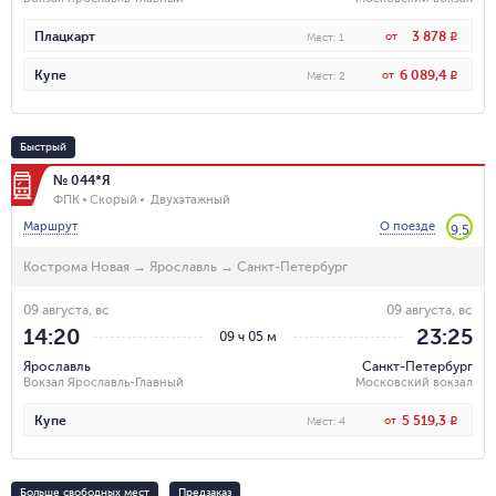
3 878
Плацкарт
от
R
Мест
:
1
6 089,4
Купе
от
R
Мест
:
2
Быстрый
№ 044*Я
ФПК
Скорый
Двухэтажный
Маршрут
О поезде
9.5
Кострома Новая
→
Ярославль
→
Санкт-Петербург
09 августа, вс
09 августа, вс
14:20
23:25
09 ч 05 м
Ярославль
Санкт-Петербург
Вокзал Ярославль-Главный
Московский вокзал
5 519,3
Купе
от
R
Мест
:
4
Больше свободных мест
Предзаказ