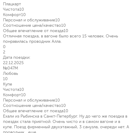
Плацкарт
Чистота
10
Комфорт
10
Персонал и обслуживание
10
Соотношение цена/качество
10
Общее впечатление от поезда
10
Отличная поездка, в вагоне было всего 15 человек. Очень
понравилась проводник Алла.
0
2
Дата поездки:
22.12.2025
№047М
Любовь
10
Купе
Чистота
10
Комфорт
10
Персонал и обслуживание
10
Соотношение цена/качество
10
Общее впечатление от поезда
10
Ехали из Рыбинска в Санкт-Петербург. Ну до чего же поездка в
поездах стала приятной. Очень чисто и в самом вагоне и в
купе. Поезд фирменный двухэтажный, 3 санузла, очереди нет. А
проводник...
еще