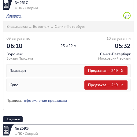
№ 251С
ФПК
Скорый
Маршрут
8.4
Владикавказ
→
Воронеж
→
Санкт-Петербург
09 августа, вс
10 августа, пн
06:10
05:32
23 ч 22 м
Воронеж
Санкт-Петербург
Вокзал Придача
Московский вокзал
Плацкарт
Предзаказ
—
249
R
Купе
Предзаказ
—
249
R
Правила
:
оформление предзаказа
Предзаказ
№ 259Э
ФПК
Скорый