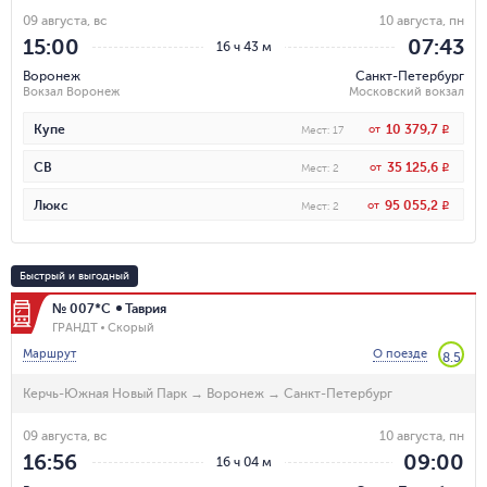
09 августа, вс
10 августа, пн
15:00
07:43
16 ч 43 м
Воронеж
Санкт-Петербург
Вокзал Воронеж
Московский вокзал
10 379,7
Купе
от
R
Мест
:
17
35 125,6
СВ
от
R
Мест
:
2
95 055,2
Люкс
от
R
Мест
:
2
Быстрый и выгодный
№ 007*С
Таврия
ГРАНДТ
Скорый
Маршрут
О поезде
8.5
Керчь-Южная Новый Парк
→
Воронеж
→
Санкт-Петербург
09 августа, вс
10 августа, пн
16:56
09:00
16 ч 04 м