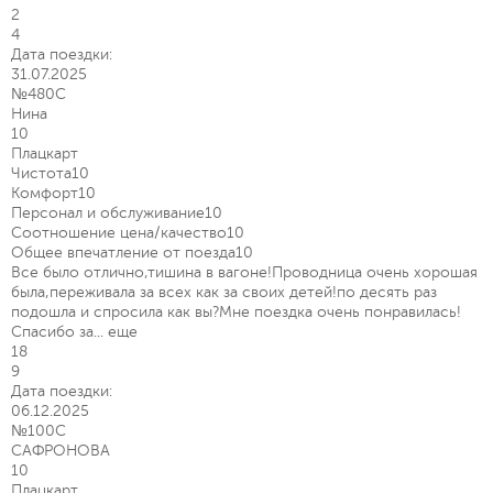
2
4
Дата поездки:
31.07.2025
№480С
Нина
10
Плацкарт
Чистота
10
Комфорт
10
Персонал и обслуживание
10
Соотношение цена/качество
10
Общее впечатление от поезда
10
Все было отлично,тишина в вагоне!Проводница очень хорошая
была,переживала за всех как за своих детей!по десять раз
подошла и спросила как вы?Мне поездка очень понравилась!
Спасибо за...
еще
18
9
Дата поездки:
06.12.2025
№100С
САФРОНОВА
10
Плацкарт