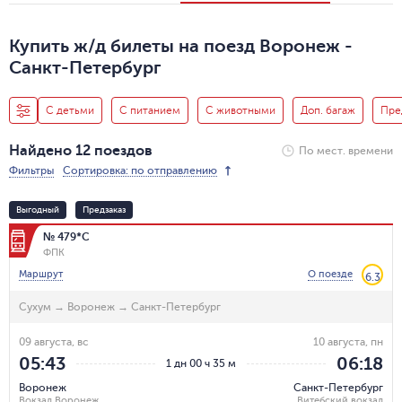
Купить ж/д билеты на поезд Воронеж -
Санкт-Петербург
С детьми
С питанием
С животными
Доп. багаж
Пре
Найдено 12 поездов
По мест. времени
Фильтры
Сортировка: по отправлению
Выгодный
Предзаказ
№ 479*С
ФПК
Маршрут
О поезде
6.3
Сухум
→
Воронеж
→
Санкт-Петербург
09 августа, вс
10 августа, пн
05:43
06:18
1 дн 00 ч 35 м
Воронеж
Санкт-Петербург
Вокзал Воронеж
Витебский вокзал