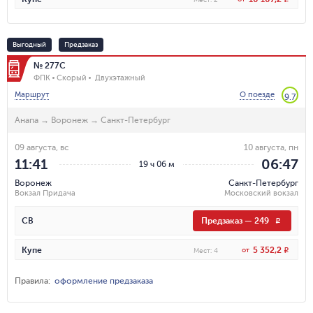
Выгодный
Предзаказ
№ 277С
ФПК
Скорый
Двухэтажный
Маршрут
О поезде
9.7
Анапа
→
Воронеж
→
Санкт-Петербург
09 августа, вс
10 августа, пн
11:41
06:47
19 ч 06 м
Воронеж
Санкт-Петербург
Вокзал Придача
Московский вокзал
СВ
Предзаказ
—
249
R
5 352,2
Купе
от
R
Мест
:
4
Правила
:
оформление предзаказа