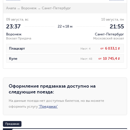
Анапа
→
Воронеж
→
Санкт-Петербург
09 августа, вс
10 августа, пн
23:37
21:55
22 ч 18 м
Воронеж
Санкт-Петербург
Вокзал Придача
Московский вокзал
6 033,1
Плацкарт
от
R
Мест
:
4
10 745,4
Купе
от
R
Мест
:
48
Оформление предзаказа доступно на
следующие поезда
:
На данные поезда нет доступных билетов, но вы можете
оформить услугу
"
Предзаказ
"
Предзаказ