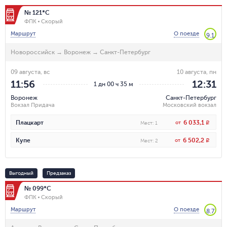
№ 121*С
ФПК
Скорый
Маршрут
О поезде
9.1
Новороссийск
→
Воронеж
→
Санкт-Петербург
09 августа, вс
10 августа, пн
11:56
12:31
1 дн 00 ч 35 м
Воронеж
Санкт-Петербург
Вокзал Придача
Московский вокзал
6 033,1
Плацкарт
от
R
Мест
:
1
6 502,2
Купе
от
R
Мест
:
2
Выгодный
Предзаказ
№ 099*С
ФПК
Скорый
Маршрут
О поезде
8.7