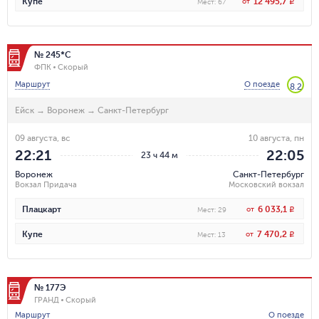
12 495,7
Купе
от
R
Мест
:
67
№ 245*С
ФПК
Скорый
Маршрут
О поезде
8.2
Ейск
→
Воронеж
→
Санкт-Петербург
09 августа, вс
10 августа, пн
22:21
22:05
23 ч 44 м
Воронеж
Санкт-Петербург
Вокзал Придача
Московский вокзал
6 033,1
Плацкарт
от
R
Мест
:
29
7 470,2
Купе
от
R
Мест
:
13
№ 177Э
ГРАНД
Скорый
Маршрут
О поезде