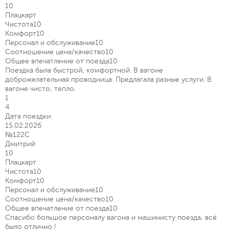
10
Плацкарт
Чистота
10
Комфорт
10
Персонал и обслуживание
10
Соотношение цена/качество
10
Общее впечатление от поезда
10
Поездка была быстрой, комфортной. В вагоне
доброжелательная проводница. Предлагала разные услуги. В
вагоне чисто, тепло.
1
4
Дата поездки:
15.02.2026
№122С
Дмитрий
10
Плацкарт
Чистота
10
Комфорт
10
Персонал и обслуживание
10
Соотношение цена/качество
10
Общее впечатление от поезда
10
Спасибо большое персоналу вагона и машинисту поезда, всё
было отлично !