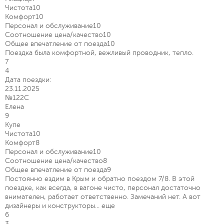
Чистота
10
Комфорт
10
Персонал и обслуживание
10
Соотношение цена/качество
10
Общее впечатление от поезда
10
Поездка была комфортной, вежливый проводник, тепло.
7
4
Дата поездки:
23.11.2025
№122С
Елена
9
Купе
Чистота
10
Комфорт
8
Персонал и обслуживание
10
Соотношение цена/качество
8
Общее впечатление от поезда
9
Постоянно ездим в Крым и обратно поездом 7/8. В этой
поездке, как всегда, в вагоне чисто, персонал достаточно
внимателен, работает ответственно. Замечаний нет. А вот
дизайнеры и конструкторы...
еще
6
3