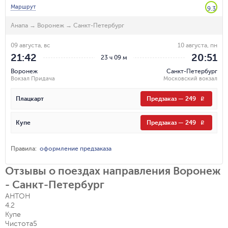
Маршрут
9.3
Анапа
→
Воронеж
→
Санкт-Петербург
09 августа, вс
10 августа, пн
21:42
20:51
23 ч 09 м
Воронеж
Санкт-Петербург
Вокзал Придача
Московский вокзал
Плацкарт
Предзаказ
—
249
R
Купе
Предзаказ
—
249
R
Правила
:
оформление предзаказа
Отзывы о поездах направления Воронеж
- Санкт-Петербург
АНТОН
4.2
Купе
Чистота
5