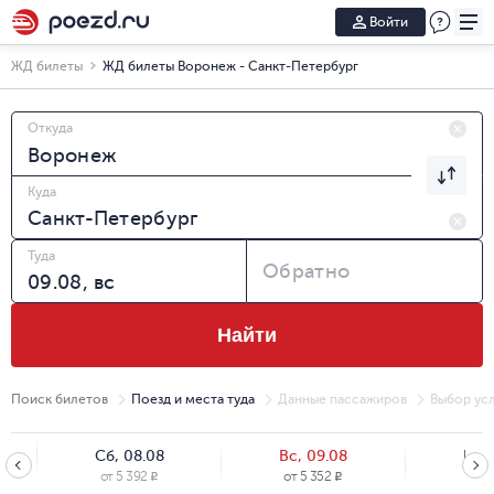
Войти
ЖД билеты
ЖД билеты Воронеж - Санкт-Петербург
Откуда
Куда
Туда
Обратно
Найти
Поиск билетов
Поезд и места туда
Данные пассажиров
Выбор усл
Сб, 08.08
Вс, 09.08
Пн, 
от
5 392
от
5 352
от
5
R
R