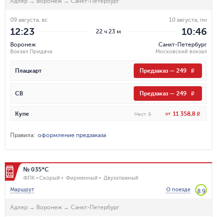
Адлер
→
Воронеж
→
Санкт-Петербург
09 августа, вс
10 августа, пн
12:23
10:46
22 ч 23 м
Воронеж
Санкт-Петербург
Вокзал Придача
Московский вокзал
Плацкарт
Предзаказ
—
249
R
СВ
Предзаказ
—
249
R
11 358,8
Купе
от
R
Мест
:
9
Правила
:
оформление предзаказа
№ 035*С
ФПК
Скорый
Фирменный
Двухэтажный
Маршрут
О поезде
8.9
Адлер
→
Воронеж
→
Санкт-Петербург