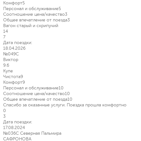
Комфорт
5
Персонал и обслуживание
5
Соотношение цена/качество
3
Общее впечатление от поезда
3
Вагон старый и скрипучий
14
7
Дата поездки:
18.04.2026
№049С
Виктор
9.6
Купе
Чистота
9
Комфорт
9
Персонал и обслуживание
10
Соотношение цена/качество
10
Общее впечатление от поезда
10
Спасибо за оказанные услуги. Поездка прошла комфортно
0
3
Дата поездки:
17.08.2024
№036С Северная Пальмира
САФРОНОВА