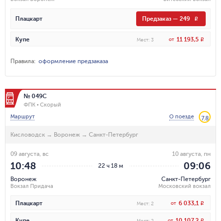
Плацкарт
Предзаказ
—
249
R
11 193,5
Купе
от
R
Мест
:
3
Правила
:
оформление предзаказа
№ 049С
ФПК
Скорый
Маршрут
О поезде
7.8
Кисловодск
→
Воронеж
→
Санкт-Петербург
09 августа, вс
10 августа, пн
10:48
09:06
22 ч 18 м
Воронеж
Санкт-Петербург
Вокзал Придача
Московский вокзал
6 033,1
Плацкарт
от
R
Мест
:
2
10 107,2
Купе
от
R
Мест
:
2