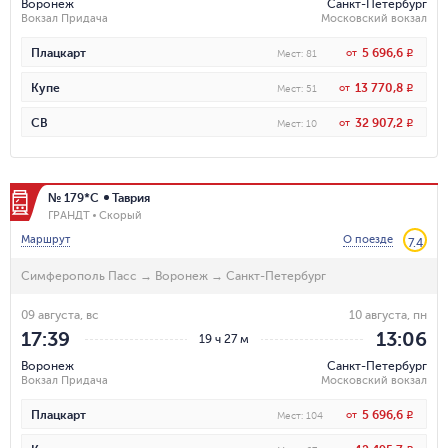
Воронеж
Санкт-Петербург
Вокзал Придача
Московский вокзал
5 696,6
Плацкарт
от
R
Мест
:
81
13 770,8
Купе
от
R
Мест
:
51
32 907,2
СВ
от
R
Мест
:
10
№ 179*С
Таврия
ГРАНДТ
Скорый
Маршрут
О поезде
7.4
Симферополь Пасс
→
Воронеж
→
Санкт-Петербург
09 августа, вс
10 августа, пн
17:39
13:06
19 ч 27 м
Воронеж
Санкт-Петербург
Вокзал Придача
Московский вокзал
5 696,6
Плацкарт
от
R
Мест
:
104