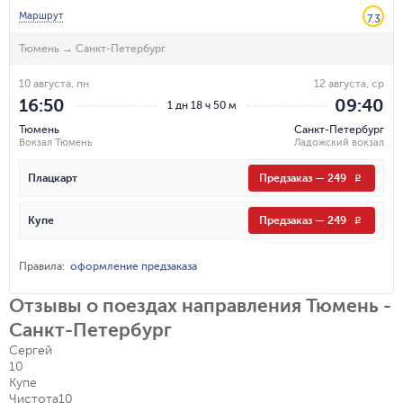
Маршрут
7.3
Тюмень
→
Санкт-Петербург
10 августа, пн
12 августа, ср
16:50
09:40
1 дн 18 ч 50 м
Тюмень
Санкт-Петербург
Вокзал Тюмень
Ладожский вокзал
Плацкарт
Предзаказ
—
249
R
Купе
Предзаказ
—
249
R
Правила
:
оформление предзаказа
Отзывы о поездах направления Тюмень -
Санкт-Петербург
Сергей
10
Купе
Чистота
10