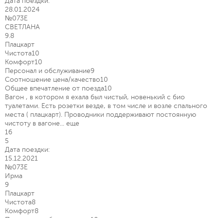
Дата поездки:
28.01.2024
№073Е
СВЕТЛАНА
9.8
Плацкарт
Чистота
10
Комфорт
10
Персонал и обслуживание
9
Соотношение цена/качество
10
Общее впечатление от поезда
10
Вагон , в котором я ехала был чистый, новенький с био
туалетами. Есть розетки везде, в том числе и возле спального
места ( плацкарт). Проводники поддерживают постоянную
чистоту в вагоне...
еще
16
5
Дата поездки:
15.12.2021
№073Е
Ирма
9
Плацкарт
Чистота
8
Комфорт
8