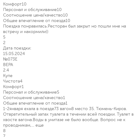
Комфорт
10
Персонал и обслуживание
10
Соотношение цена/качество
10
Общее впечатление от поезда
10
Поездка понравилась.Ресторан был закрыт но пошли мне на
встречу и накормили))
5
2
Дата поездки:
15.05.2024
№073Е
ВЕРА
2.4
Купе
Чистота
4
Комфорт
1
Персонал и обслуживание
5
Соотношение цена/качество
1
Общее впечатление от поезда
1
1-2января ехала в поезде73 вагон8 место 35. Тюмень-Киров.
Отвратительный запах туалета в течении всей поездки. Туалет в
хвосте вагона.Воды в унитазе не было вообще. Вопрос не к
проводникам,...
еще
8
7