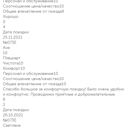
Персонал и обслуживание
10
Соотношение цена/качество
10
Общее впечатление от поезда
9
Хорошо
0
4
Дата поездки:
25.11.2021
№073Е
Аня
10
Плацкарт
Чистота
10
Комфорт
10
Персонал и обслуживание
10
Соотношение цена/качество
10
Общее впечатление от поезда
10
Спасибо большое за комфортную поездку! Было очень удобно
и комфортно. Проводники приятные и доброжелательные.
6
2
Дата поездки:
26.10.2021
№073Е
Светлана