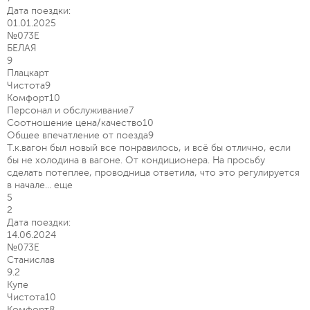
Дата поездки:
01.01.2025
№073Е
БЕЛАЯ
9
Плацкарт
Чистота
9
Комфорт
10
Персонал и обслуживание
7
Соотношение цена/качество
10
Общее впечатление от поезда
9
Т.к.вагон был новый все понравилось, и всё бы отлично, если
бы не холодина в вагоне. От кондиционера. На просьбу
сделать потеплее, проводница ответила, что это регулируется
в начале...
еще
5
2
Дата поездки:
14.06.2024
№073Е
Станислав
9.2
Купе
Чистота
10
Комфорт
8