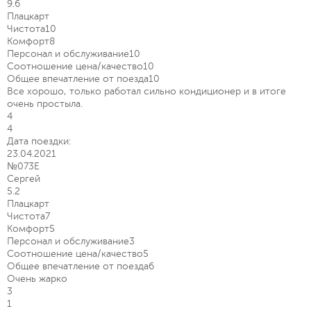
9.6
Плацкарт
Чистота
10
Комфорт
8
Персонал и обслуживание
10
Соотношение цена/качество
10
Общее впечатление от поезда
10
Все хорошо, только работал сильно кондиционер и в итоге
очень простыла.
4
4
Дата поездки:
23.04.2021
№073Е
Сергей
5.2
Плацкарт
Чистота
7
Комфорт
5
Персонал и обслуживание
3
Соотношение цена/качество
5
Общее впечатление от поезда
6
Очень жарко
3
1