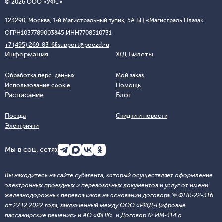
© 2026 ООО «УФС»
123290, Москва, 1-й Магистральный тупик, 5А БЦ «Магистраль Плаза»
ОГРН
1037789003845;
ИНН
7708510731
+7 (495) 269-83-65
support@poezd.ru
Информация
ЖД Билеты
Обработка перс. данных
Мой заказ
Использование cookie
Помощь
Расписание
Блог
Поезда
Скидки и новости
Электрички
Мы в соц. сетях
Вы находитесь на сайте субагента, который осуществляет оформление
электронных проездных и перевозочных документов и услуг от имени
железнодорожных перевозчиков на основании договора № ФПК-22-316
от 27.12.2022 года, заключенный между ООО «РЖД-Цифровые
пассажирские решения» и АО «ФПК», и Договор № ИМ-314 о