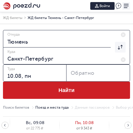
Войти
ЖД билеты
ЖД билеты Тюмень - Санкт-Петербург
Откуда
Куда
Туда
Обратно
Найти
Поиск билетов
Поезд и места туда
Данные пассажиров
Выбор усл
Вс, 09.08
Пн, 10.08
Вт, 
от
22 775
от
9 343
от
13
R
R