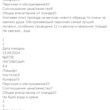
Персонал и обслуживание
10
Соотношение цена/качество
8
Общее впечатление от поезда
10
Учитывая опыт проезда на вагонах нового образца то очень не
хватало душа. Обслуживающий персонал самый лучший
попался, особенно проводник 11 го вагона и начальник поезда!
Не хватало...
еще
1
1
Дата поездки:
13.06.2024
№073Е
НАГОВИЦЫН
8.4
Плацкарт
Чистота
10
Комфорт
5
Персонал и обслуживание
10
Соотношение цена/качество
7
Общее впечатление от поезда
10
Не было воды в кране
3
2