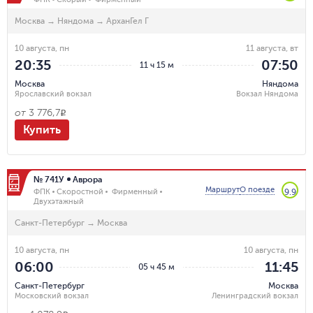
Москва
→
Няндома
→
АрханГел Г
10 августа, пн
11 августа, вт
20:35
07:50
11 ч 15 м
Москва
Няндома
Ярославский вокзал
Вокзал Няндома
от
3 776,7
R
Купить
№ 741У
Аврора
Маршрут
О поезде
ФПК
Скоростной
Фирменный
9.9
Двухэтажный
Санкт-Петербург
→
Москва
10 августа, пн
10 августа, пн
06:00
11:45
05 ч 45 м
Санкт-Петербург
Москва
Московский вокзал
Ленинградский вокзал