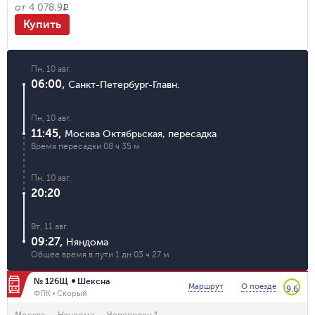
от
4 078,9
R
Купить
Пн, 10 авг.
06:00
,
Санкт-Петербург-Главн.
Пн, 10 авг.
11:45
,
Москва Октябрьская
,
пересадка
Время пересадки
08 ч 35 м
Пн, 10 авг.
20:20
Вт, 11 авг.
09:27
,
Няндома
Общее время в пути
1 дн 03 ч 27 м
№ 126Щ
Шексна
Маршрут
О поезде
9.6
ФПК
Скорый
Москва
→
Няндома
→
Череповец 1