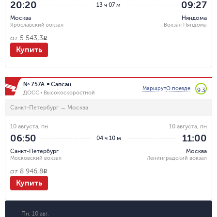
20:20
09:27
13 ч 07 м
Москва
Няндома
Ярославский вокзал
Вокзал Няндома
от
5 543,3
R
Купить
№ 757А
Сапсан
Маршрут
О поезде
9.3
ДОСС
Высокоскоростной
Санкт-Петербург
→
Москва
10 августа, пн
10 августа, пн
06:50
11:00
04 ч 10 м
Санкт-Петербург
Москва
Московский вокзал
Ленинградский вокзал
от
8 946,8
R
Купить
Пн, 10 авг.