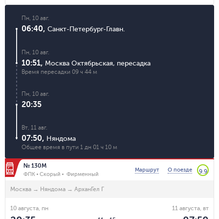
Пн, 10 авг.
06:40
,
Санкт-Петербург-Главн.
Пн, 10 авг.
10:51
,
Москва Октябрьская
,
пересадка
Время пересадки
09 ч 44 м
Пн, 10 авг.
20:35
Вт, 11 авг.
07:50
,
Няндома
Общее время в пути
1 дн 01 ч 10 м
№ 130М
Маршрут
О поезде
9.9
ФПК
Скорый
Фирменный
Москва
→
Няндома
→
АрханГел Г
10 августа, пн
11 августа, вт