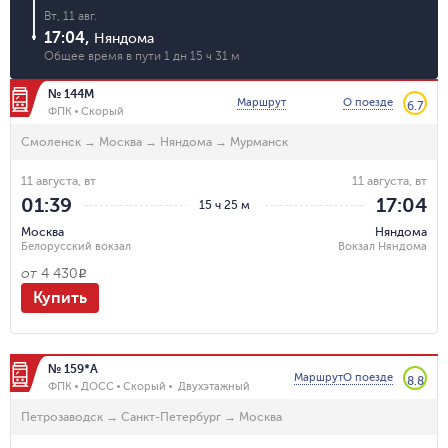
Вт, 11 авг.
17:04
,
Няндома
Общее время в пути
1 дн 15 ч 31 м
№ 144М
Маршрут
О поезде
6.7
ФПК
Скорый
Смоленск
→
Москва
→
Няндома
→
Мурманск
11 августа, вт
11 августа, вт
01:39
17:04
15 ч 25 м
Москва
Няндома
Белорусский вокзал
Вокзал Няндома
от
4 430
R
Купить
№ 159*А
Маршрут
О поезде
8.8
ФПК
ДОСС
Скорый
Двухэтажный
Петрозаводск
→
Санкт-Петербург
→
Москва