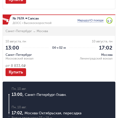
№ 767А
Сапсан
Маршрут
О поезде
9.3
ДОСС
Высокоскоростной
Санкт-Петербург
→
Москва
10 августа, пн
10 августа, пн
13:00
17:02
04 ч 02 м
Санкт-Петербург
Москва
Московский вокзал
Ленинградский вокзал
от
8 833,6
R
Купить
Пн, 10 авг.
13:00
,
Санкт-Петербург-Главн.
Пн, 10 авг.
17:02
,
Москва Октябрьская
,
пересадка
Время пересадки
03 ч 18 м