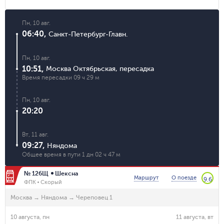
Пн, 10 авг.
06:40
,
Санкт-Петербург-Главн.
Пн, 10 авг.
10:51
,
Москва Октябрьская
,
пересадка
Время пересадки
09 ч 29 м
Пн, 10 авг.
20:20
Вт, 11 авг.
09:27
,
Няндома
Общее время в пути
1 дн 02 ч 47 м
№ 126Щ
Шексна
Маршрут
О поезде
9.6
ФПК
Скорый
Москва
→
Няндома
→
Череповец 1
10 августа, пн
11 августа, вт