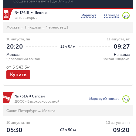
Общее время в пути
1 дн 07 ч 20 м
№ 126Щ
Шексна
Маршрут
О поезде
9.6
ФПК
Скорый
Москва
→
Няндома
→
Череповец 1
10 августа, пн
11 августа, вт
20:20
09:27
13 ч 07 м
Москва
Няндома
Ярославский вокзал
Вокзал Няндома
от
5 543,3
R
Купить
№ 751А
Сапсан
Маршрут
О поезде
9.4
ДОСС
Высокоскоростной
Санкт-Петербург
→
Москва
10 августа, пн
10 августа, пн
05:30
09:20
03 ч 50 м