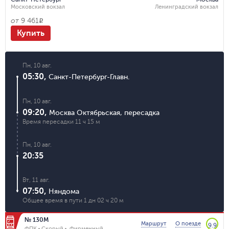
Московский вокзал
Ленинградский вокзал
от
9 461
R
Купить
Пн, 10 авг.
05:30
,
Санкт-Петербург-Главн.
Пн, 10 авг.
09:20
,
Москва Октябрьская
,
пересадка
Время пересадки
11 ч 15 м
Пн, 10 авг.
20:35
Вт, 11 авг.
07:50
,
Няндома
Общее время в пути
1 дн 02 ч 20 м
№ 130М
Маршрут
О поезде
9.9
ФПК
Скорый
Фирменный