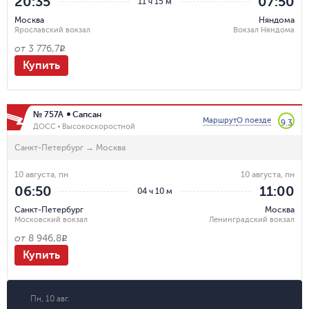
20:35
07:50
11 ч 15 м
Москва
Няндома
Ярославский вокзал
Вокзал Няндома
от
3 776,7
R
Купить
№ 757А
Сапсан
Маршрут
О поезде
9.3
ДОСС
Высокоскоростной
Санкт-Петербург
→
Москва
10 августа, пн
10 августа, пн
06:50
11:00
04 ч 10 м
Санкт-Петербург
Москва
Московский вокзал
Ленинградский вокзал
от
8 946,8
R
Купить
Пн, 10 авг.