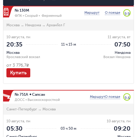
№ 130М
Маршрут
О поезде
9.9
ФПК
Скорый
Фирменный
Москва
→
Няндома
→
АрханГел Г
10 августа, пн
11 августа, вт
20:35
07:50
11 ч 15 м
Москва
Няндома
Ярославский вокзал
Вокзал Няндома
от
3 776,7
R
Купить
№ 751А
Сапсан
Маршрут
О поезде
9.4
ДОСС
Высокоскоростной
Санкт-Петербург
→
Москва
10 августа, пн
10 августа, пн
05:30
09:20
03 ч 50 м
Санкт-Петербург
Москва