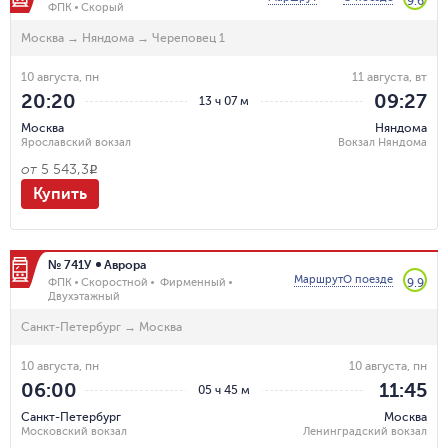
9.6
ФПК
Скорый
Москва
→
Няндома
→
Череповец 1
10 августа, пн
11 августа, вт
20:20
09:27
13 ч 07 м
Москва
Няндома
Ярославский вокзал
Вокзал Няндома
от
5 543,3
R
Купить
№ 741У
Аврора
Маршрут
О поезде
ФПК
Скоростной
Фирменный
9.9
Двухэтажный
Санкт-Петербург
→
Москва
10 августа, пн
10 августа, пн
06:00
11:45
05 ч 45 м
Санкт-Петербург
Москва
Московский вокзал
Ленинградский вокзал