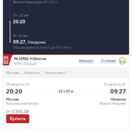
Время пересадки
10 ч 11 м
Пн, 10 авг.
20:20
Вт, 11 авг.
09:27
,
Няндома
Общее время в пути
1 дн 07 ч 54 м
№ 126Щ
Шексна
Маршрут
О поезде
9.6
ФПК
Скорый
Москва
→
Няндома
→
Череповец 1
10 августа, пн
11 августа, вт
20:20
09:27
13 ч 07 м
Москва
Няндома
Ярославский вокзал
Вокзал Няндома
от
5 543,3
R
Купить