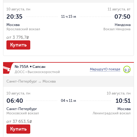
10 августа, пн
11 августа, вт
20:35
07:50
11 ч 15 м
Москва
Няндома
Ярославский вокзал
Вокзал Няндома
от
3 776,7
R
Купить
№ 755А
Сапсан
Маршрут
О поезде
9.2
ДОСС
Высокоскоростной
Санкт-Петербург
→
Москва
10 августа, пн
10 августа, пн
06:40
10:51
04 ч 11 м
Санкт-Петербург
Москва
Московский вокзал
Ленинградский вокзал
от
37 653,5
R
Купить