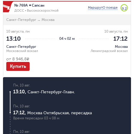
№ 769А
Сапсан
Маршрут
О поезде
9.2
ДОСС
Высокоскоростной
Санкт-Петербург
→
Москва
10 августа, пн
10 августа, пн
13:10
17:12
04 ч 02 м
Санкт-Петербург
Москва
Московский вокзал
Ленинградский вокзал
от
8 946,8
R
Купить
Пн, 10 авг.
13:10
,
Санкт-Петербург-Главн.
Пн, 10 авг.
17:12
,
Москва Октябрьская
,
пересадка
Время пересадки
03 ч 08 м
Пн, 10 авг.