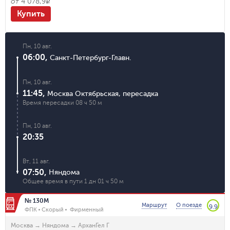
от
4 078,9
R
Купить
Пн, 10 авг.
06:00
,
Санкт-Петербург-Главн.
Пн, 10 авг.
11:45
,
Москва Октябрьская
,
пересадка
Время пересадки
08 ч 50 м
Пн, 10 авг.
20:35
Вт, 11 авг.
07:50
,
Няндома
Общее время в пути
1 дн 01 ч 50 м
№ 130М
Маршрут
О поезде
9.9
ФПК
Скорый
Фирменный
Москва
→
Няндома
→
АрханГел Г