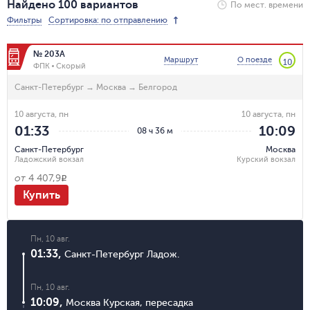
Найдено 100 вариантов
По мест. времени
Фильтры
Сортировка: по отправлению
№ 203А
Маршрут
О поезде
10
ФПК
Скорый
Санкт-Петербург
→
Москва
→
Белгород
10 августа, пн
10 августа, пн
01:33
10:09
08 ч 36 м
Санкт-Петербург
Москва
Ладожский вокзал
Курский вокзал
от
4 407,9
R
Купить
Пн, 10 авг.
01:33
,
Санкт-Петербург Ладож.
Пн, 10 авг.
10:09
,
Москва Курская
,
пересадка