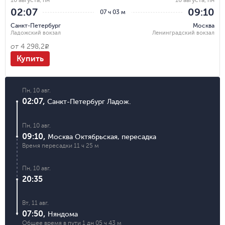
10 августа, пн
10 августа, пн
02:07
09:10
07 ч 03 м
Санкт-Петербург
Москва
Ладожский вокзал
Ленинградский вокзал
от
4 298,2
R
Купить
Пн, 10 авг.
02:07
,
Санкт-Петербург Ладож.
Пн, 10 авг.
09:10
,
Москва Октябрьская
,
пересадка
Время пересадки
11 ч 25 м
Пн, 10 авг.
20:35
Вт, 11 авг.
07:50
,
Няндома
Общее время в пути
1 дн 05 ч 43 м