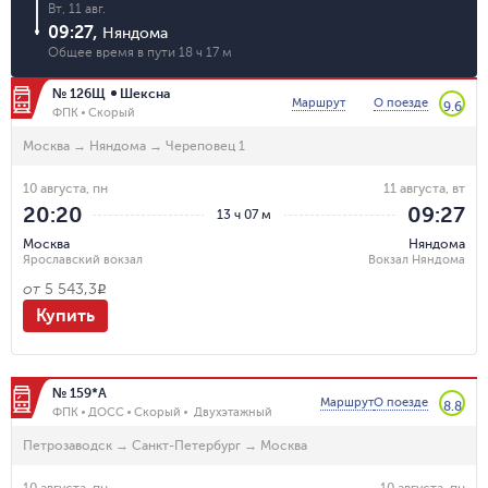
Вт, 11 авг.
09:27
,
Няндома
Общее время в пути
18 ч 17 м
№ 126Щ
Шексна
Маршрут
О поезде
9.6
ФПК
Скорый
Москва
→
Няндома
→
Череповец 1
10 августа, пн
11 августа, вт
20:20
09:27
13 ч 07 м
Москва
Няндома
Ярославский вокзал
Вокзал Няндома
от
5 543,3
R
Купить
№ 159*А
Маршрут
О поезде
8.8
ФПК
ДОСС
Скорый
Двухэтажный
Петрозаводск
→
Санкт-Петербург
→
Москва