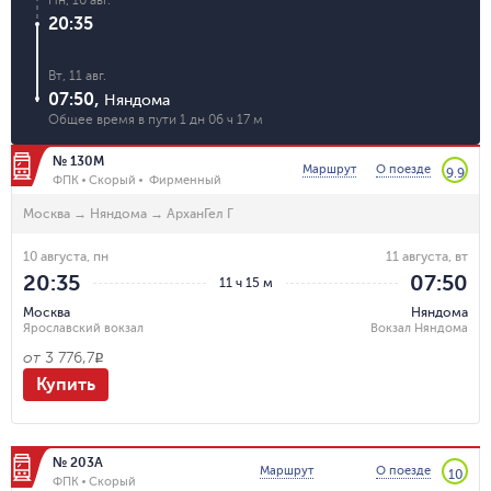
20:35
Вт, 11 авг.
07:50
,
Няндома
Общее время в пути
1 дн 06 ч 17 м
№ 130М
Маршрут
О поезде
9.9
ФПК
Скорый
Фирменный
Москва
→
Няндома
→
АрханГел Г
10 августа, пн
11 августа, вт
20:35
07:50
11 ч 15 м
Москва
Няндома
Ярославский вокзал
Вокзал Няндома
от
3 776,7
R
Купить
№ 203А
Маршрут
О поезде
10
ФПК
Скорый