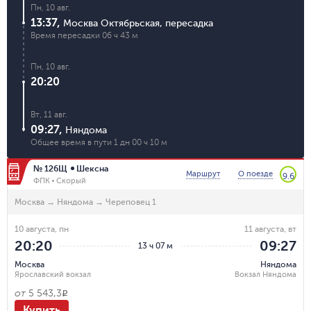
Пн, 10 авг.
13:37
,
Москва Октябрьская
,
пересадка
Время пересадки
06 ч 43 м
Пн, 10 авг.
20:20
Вт, 11 авг.
09:27
,
Няндома
Общее время в пути
1 дн 00 ч 10 м
№ 126Щ
Шексна
Маршрут
О поезде
9.6
ФПК
Скорый
Москва
→
Няндома
→
Череповец 1
10 августа, пн
11 августа, вт
20:20
09:27
13 ч 07 м
Москва
Няндома
Ярославский вокзал
Вокзал Няндома
от
5 543,3
R
Купить