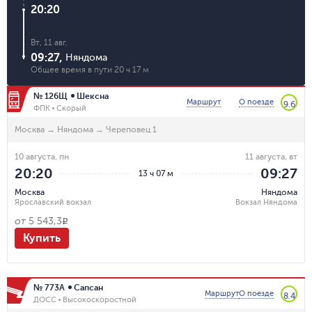
20:20
Вт, 11 авг.
09:27
,
Няндома
Общее время в пути
20 ч 17 м
№ 126Щ
Шексна
Маршрут
О поезде
9.6
ФПК
Скорый
Москва
→
Няндома
→
Череповец 1
10 августа, пн
11 августа, вт
20:20
09:27
13 ч 07 м
Москва
Няндома
Ярославский вокзал
Вокзал Няндома
от
5 543,3
R
Купить
№ 773А
Сапсан
Маршрут
О поезде
8.4
ДОСС
Высокоскоростной