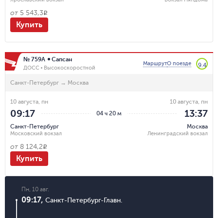
от
5 543,3
R
Купить
№ 759А
Сапсан
Маршрут
О поезде
9.4
ДОСС
Высокоскоростной
Санкт-Петербург
→
Москва
10 августа, пн
10 августа, пн
09:17
13:37
04 ч 20 м
Санкт-Петербург
Москва
Московский вокзал
Ленинградский вокзал
от
8 124,2
R
Купить
Пн, 10 авг.
09:17
,
Санкт-Петербург-Главн.