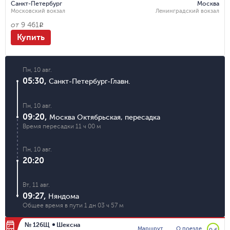
Санкт-Петербург
Москва
Московский вокзал
Ленинградский вокзал
от
9 461
R
Купить
Пн, 10 авг.
05:30
,
Санкт-Петербург-Главн.
Пн, 10 авг.
09:20
,
Москва Октябрьская
,
пересадка
Время пересадки
11 ч 00 м
Пн, 10 авг.
20:20
Вт, 11 авг.
09:27
,
Няндома
Общее время в пути
1 дн 03 ч 57 м
№ 126Щ
Шексна
Маршрут
О поезде