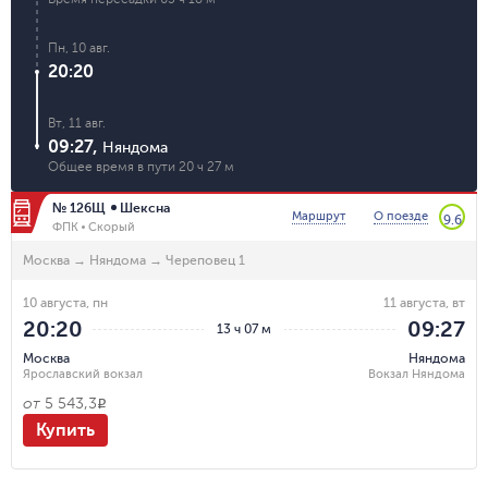
Пн, 10 авг.
20:20
Вт, 11 авг.
09:27
,
Няндома
Общее время в пути
20 ч 27 м
№ 126Щ
Шексна
Маршрут
О поезде
9.6
ФПК
Скорый
Москва
→
Няндома
→
Череповец 1
10 августа, пн
11 августа, вт
20:20
09:27
13 ч 07 м
Москва
Няндома
Ярославский вокзал
Вокзал Няндома
от
5 543,3
R
Купить