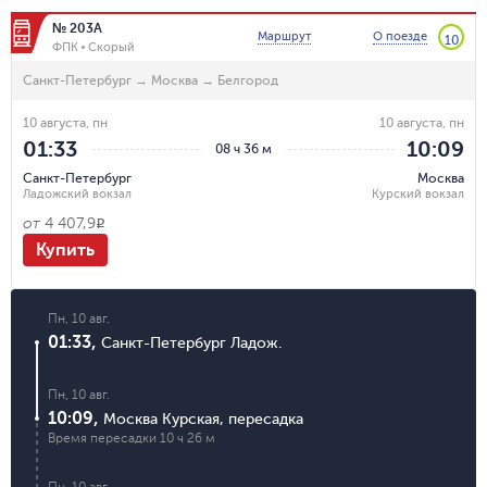
№ 203А
Маршрут
О поезде
10
ФПК
Скорый
Санкт-Петербург
→
Москва
→
Белгород
10 августа, пн
10 августа, пн
01:33
10:09
08 ч 36 м
Санкт-Петербург
Москва
Ладожский вокзал
Курский вокзал
от
4 407,9
R
Купить
Пн, 10 авг.
01:33
,
Санкт-Петербург Ладож.
Пн, 10 авг.
10:09
,
Москва Курская
,
пересадка
Время пересадки
10 ч 26 м
Пн, 10 авг.