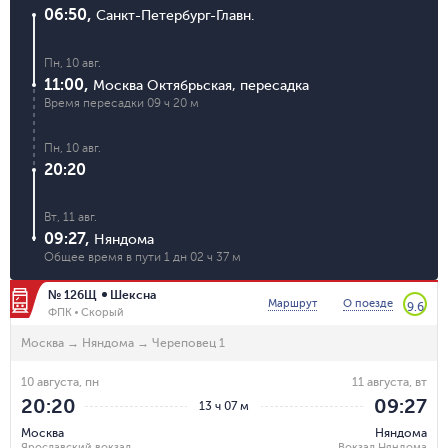
06:50
,
Санкт-Петербург-Главн.
Пн, 10 авг.
11:00
,
Москва Октябрьская
,
пересадка
Время пересадки
09 ч 20 м
Пн, 10 авг.
20:20
Вт, 11 авг.
09:27
,
Няндома
Общее время в пути
1 дн 02 ч 37 м
№ 126Щ
Шексна
Маршрут
О поезде
9.6
ФПК
Скорый
Москва
→
Няндома
→
Череповец 1
10 августа, пн
11 августа, вт
20:20
09:27
13 ч 07 м
Москва
Няндома
Ярославский вокзал
Вокзал Няндома