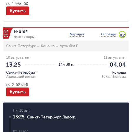
от
1 956,6
R
Купить
№ 010Я
Маршрут
О поезде
8.2
ФПК
Скорый
Санкт-Петербург
→
Коноша
→
АрханГел Г
10 августа, пн
11 августа, вт
13:25
04:04
14 ч 39 м
Санкт-Петербург
Коноша
Ладожский вокзал
Вокзал Коноша
от
2 627,9
R
Купить
Пн, 10 авг.
13:25
,
Санкт-Петербург Ладож.
Вт, 11 авг.