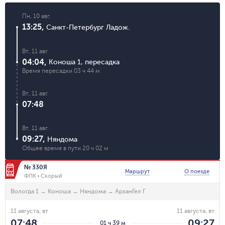
Пн, 10 авг.
13:25
,
Санкт-Петербург Ладож.
Вт, 11 авг.
04:04
,
Коноша 1
,
пересадка
Время пересадки
03 ч 44 м
Вт, 11 авг.
07:48
Вт, 11 авг.
09:27
,
Няндома
Общее время в пути
20 ч 02 м
№ 330Я
Маршрут
О поезде
ФПК
Скорый
Вологда 1
→
Коноша
→
Няндома
→
АрханГел Г
11 августа, вт
11 августа, вт
07:48
09:27
01 ч 39 м