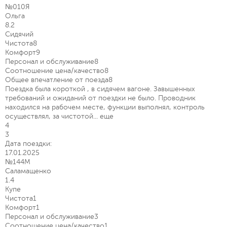
№010Я
Ольга
8.2
Сидячий
Чистота
8
Комфорт
9
Персонал и обслуживание
8
Соотношение цена/качество
8
Общее впечатление от поезда
8
Поездка была короткой , в сидячем вагоне. Завышенных
требований и ожиданий от поездки не было. Проводник
находился на рабочем месте, функции выполнял, контроль
осуществлял, за чистотой...
еще
4
3
Дата поездки:
17.01.2025
№144М
Саламащенко
1.4
Купе
Чистота
1
Комфорт
1
Персонал и обслуживание
3
Соотношение цена/качество
1