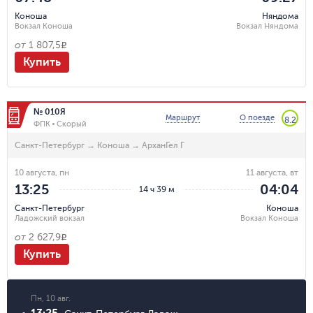
Коноша
Няндома
Вокзал Коноша
Вокзал Няндома
от
1 807,5
R
Купить
№ 010Я
Маршрут
О поезде
8.2
ФПК
Скорый
Санкт-Петербург
→
Коноша
→
АрханГел Г
10 августа, пн
11 августа, вт
13:25
04:04
14 ч 39 м
Санкт-Петербург
Коноша
Ладожский вокзал
Вокзал Коноша
от
2 627,9
R
Купить
Пн, 10 авг.