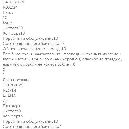
04.02.2026
№016М
Павел
10
Купе
Чистота
10
Комфорт
10
Персонал и обслуживание
10
Соотношение цена/качество
10
Общее впечатление от поезда
10
Все было очень замечательно , проводник очень внимателен
вагон чистый , все было очень хорошо )) спасибо за поездку ,
ездили с собакой не каких проблем ))
0
1
Дата поездки:
19.08.2025
№371Я
ЕЛЕНА
7.4
Плацкарт
Чистота
9
Комфорт
6
Персонал и обслуживание
10
Соотношение цена/качество
4