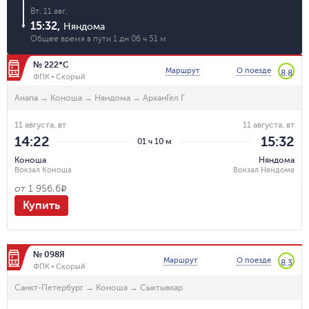
Вт, 11 авг.
15:32
,
Няндома
Общее время в пути
1 дн 06 ч 51 м
№ 222*С
Маршрут
О поезде
8.8
ФПК
Скорый
Анапа
→
Коноша
→
Няндома
→
АрханГел Г
11 августа, вт
11 августа, вт
14:22
15:32
01 ч 10 м
Коноша
Няндома
Вокзал Коноша
Вокзал Няндома
от
1 956,6
R
Купить
№ 098Я
Маршрут
О поезде
8.3
ФПК
Скорый
Санкт-Петербург
→
Коноша
→
Сыктывкар