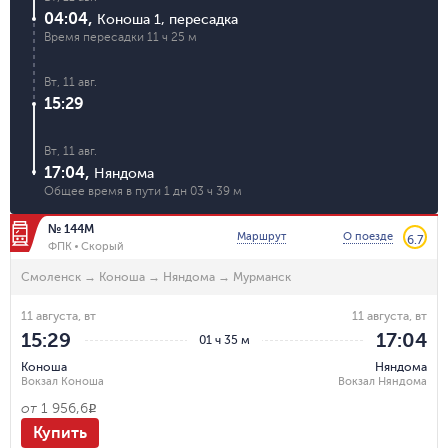
04:04
,
Коноша 1
,
пересадка
Время пересадки
11 ч 25 м
Вт, 11 авг.
15:29
Вт, 11 авг.
17:04
,
Няндома
Общее время в пути
1 дн 03 ч 39 м
№ 144М
Маршрут
О поезде
6.7
ФПК
Скорый
Смоленск
→
Коноша
→
Няндома
→
Мурманск
11 августа, вт
11 августа, вт
15:29
17:04
01 ч 35 м
Коноша
Няндома
Вокзал Коноша
Вокзал Няндома
от
1 956,6
R
Купить