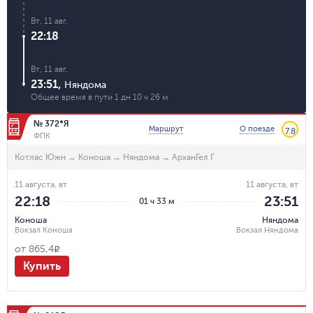
Вт, 11 авг.
22:18
Вт, 11 авг.
23:51
,
Няндома
Общее время в пути
1 дн 10 ч 26 м
№ 372*Я
Маршрут
О поезде
7.8
ФПК
Котлас Южн
→
Коноша
→
Няндома
→
АрханГел Г
11 августа, вт
11 августа, вт
22:18
23:51
01 ч 33 м
Коноша
Няндома
Вокзал Коноша
Вокзал Няндома
от
865,4
R
Купить