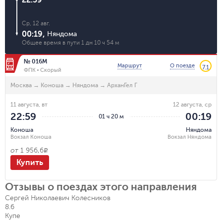
Ср, 12 авг.
00:19
,
Няндома
Общее время в пути
1 дн 10 ч 54 м
№ 016М
Маршрут
О поезде
7.1
ФПК
Скорый
Москва
→
Коноша
→
Няндома
→
АрханГел Г
11 августа, вт
12 августа, ср
22:59
00:19
01 ч 20 м
Коноша
Няндома
Вокзал Коноша
Вокзал Няндома
от
1 956,6
R
Купить
Отзывы о поездах этого направления
Сергей Николаевич Колесников
8.6
Купе