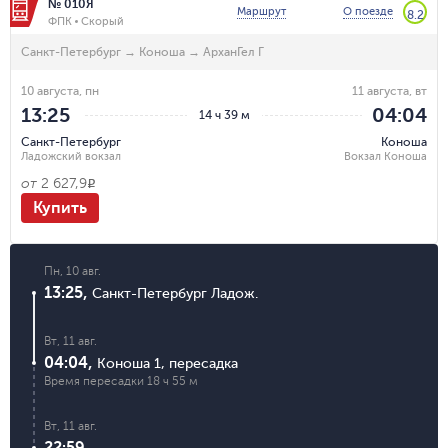
№ 010Я
Маршрут
О поезде
8.2
ФПК
Скорый
Санкт-Петербург
→
Коноша
→
АрханГел Г
10 августа, пн
11 августа, вт
13:25
04:04
14 ч 39 м
Санкт-Петербург
Коноша
Ладожский вокзал
Вокзал Коноша
от
2 627,9
R
Купить
Пн, 10 авг.
13:25
,
Санкт-Петербург Ладож.
Вт, 11 авг.
04:04
,
Коноша 1
,
пересадка
Время пересадки
18 ч 55 м
Вт, 11 авг.
22:59