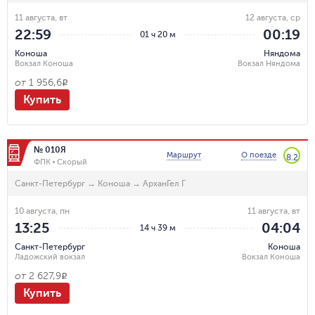
11 августа, вт
12 августа, ср
22:59
00:19
01 ч 20 м
Коноша
Няндома
Вокзал Коноша
Вокзал Няндома
от
1 956,6
R
Купить
№ 010Я
Маршрут
О поезде
8.2
ФПК
Скорый
Санкт-Петербург
→
Коноша
→
АрханГел Г
10 августа, пн
11 августа, вт
13:25
04:04
14 ч 39 м
Санкт-Петербург
Коноша
Ладожский вокзал
Вокзал Коноша
от
2 627,9
R
Купить