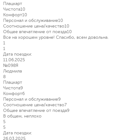
Плацкарт
Чистота
10
Комфорт
10
Персонал и обслуживание
10
Соотношение цена/качество
10
Общее впечатление от поезда
10
Все на хорошем уровне! Спасибо, всем довольна.
1
1
Дата поездки:
11.06.2025
№098Я
Людмила
8
Плацкарт
Чистота
9
Комфорт
6
Персонал и обслуживание
9
Соотношение цена/качество
7
Общее впечатление от поезда
9
В общем, неплохо
5
5
Дата поездки:
26.03.2025