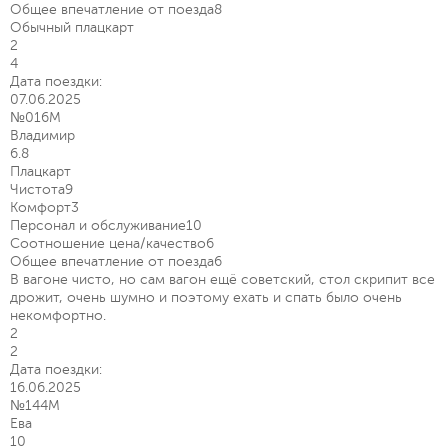
Общее впечатление от поезда
8
Обычный плацкарт
2
4
Дата поездки:
07.06.2025
№016М
Владимир
6.8
Плацкарт
Чистота
9
Комфорт
3
Персонал и обслуживание
10
Соотношение цена/качество
6
Общее впечатление от поезда
6
В вагоне чисто, но сам вагон ещё советский, стол скрипит все
дрожит, очень шумно и поэтому ехать и спать было очень
некомфортно.
2
2
Дата поездки:
16.06.2025
№144М
Ева
10