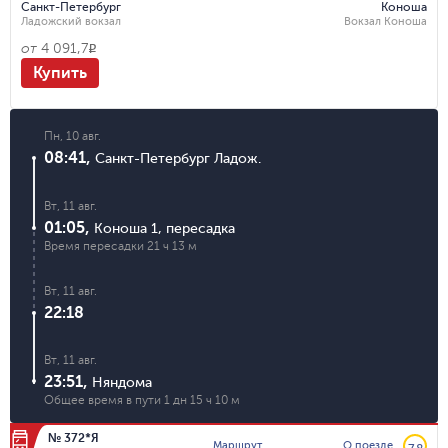
Санкт-Петербург
Коноша
Ладожский вокзал
Вокзал Коноша
от
4 091,7
R
Купить
Пн, 10 авг.
08:41
,
Санкт-Петербург Ладож.
Вт, 11 авг.
01:05
,
Коноша 1
,
пересадка
Время пересадки
21 ч 13 м
Вт, 11 авг.
22:18
Вт, 11 авг.
23:51
,
Няндома
Общее время в пути
1 дн 15 ч 10 м
№ 372*Я
Маршрут
О поезде