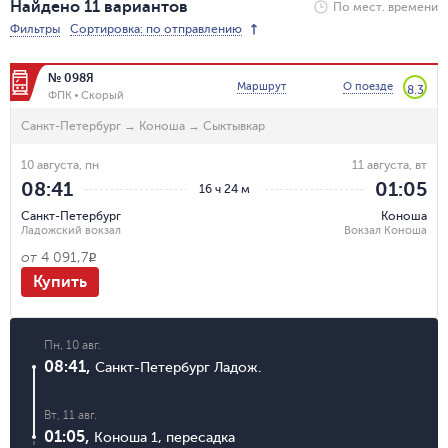
Найдено 11 вариантов
По мест. времени
Фильтры
Сортировка: по отправлению
№ 098Я
Маршрут
О поезде
8.3
ФПК
Скорый
Санкт-Петербург
→
Коноша
→
Сыктывкар
10 августа, пн
11 августа, вт
08:41
01:05
16 ч 24 м
Санкт-Петербург
Коноша
Ладожский вокзал
Вокзал Коноша
от
4 091,7
R
Купить
Пн, 10 авг.
08:41
,
Санкт-Петербург Ладож.
Вт, 11 авг.
01:05
,
Коноша 1
,
пересадка