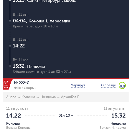
13:25
,
Санкт-Петербург Ладож.
Вт, 11 авг.
04:04
,
Коноша 1
,
пересадка
Время пересадки
10 ч 18 м
Вт, 11 авг.
14:22
Вт, 11 авг.
15:32
,
Няндома
Общее время в пути
1 дн 02 ч 07 м
№ 222*С
Маршрут
О поезде
8.8
ФПК
Скорый
Анапа
→
Коноша
→
Няндома
→
АрханГел Г
11 августа, вт
11 августа, вт
14:22
15:32
01 ч 10 м
Коноша
Няндома
Вокзал Коноша
Вокзал Няндома