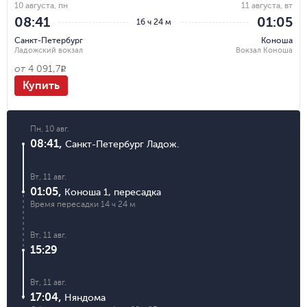
10 августа, пн
11 августа, вт
08:41
01:05
16 ч 24 м
Санкт-Петербург
Коноша
Ладожский вокзал
Вокзал Коноша
от
4 091,7
R
Купить
Пн, 10 авг.
08:41
,
Санкт-Петербург Ладож.
Вт, 11 авг.
01:05
,
Коноша 1
,
пересадка
Время пересадки
14 ч 24 м
Вт, 11 авг.
15:29
Вт, 11 авг.
17:04
,
Няндома