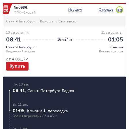
№ 098Я
Маршрут
О поезде
8.3
ФПК
Скорый
Санкт-Петербург
→
Коноша
→
Сыктывкар
10 августа, пн
11 августа, вт
08:41
01:05
16 ч 24 м
Санкт-Петербург
Коноша
Ладожский вокзал
Вокзал Коноша
от
4 091,7
R
Купить
Пн, 10 авг.
08:41
,
Санкт-Петербург Ладож.
Вт, 11 авг.
01:05
,
Коноша 1
,
пересадка
Время пересадки
06 ч 43 м
Вт, 11 авг.