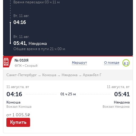
Время пересадки
03 ч 11 м
Вт, 11 авг.
04:16
Вт, 11 авг.
05:41
,
Няндома
Общее время в пути
21 ч 00 м
№ 010Я
Маршрут
О поезде
8.2
ФПК
Скорый
Санкт-Петербург
→
Коноша
→
Няндома
→
АрханГел Г
11 августа, вт
11 августа, вт
04:16
05:41
01 ч 25 м
Коноша
Няндома
Вокзал Коноша
Вокзал Няндома
от
1 005,5
R
Купить