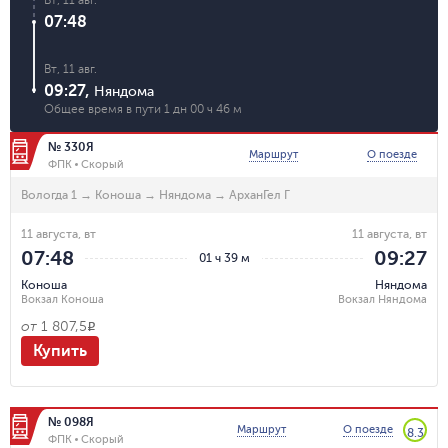
07:48
Вт, 11 авг.
09:27
,
Няндома
Общее время в пути
1 дн 00 ч 46 м
№ 330Я
Маршрут
О поезде
ФПК
Скорый
Вологда 1
→
Коноша
→
Няндома
→
АрханГел Г
11 августа, вт
11 августа, вт
07:48
09:27
01 ч 39 м
Коноша
Няндома
Вокзал Коноша
Вокзал Няндома
от
1 807,5
R
Купить
№ 098Я
Маршрут
О поезде
8.3
ФПК
Скорый