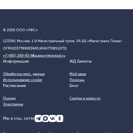
© 2026 ООО «УФС»
123290, Москва, 1-й Магистральный тупик, 5А БЦ «Магистраль Плаза»
ОГРН
1037789003845;
ИНН
7708510731
+7 (495) 269-83-65
support@poezd.ru
Информация
ЖД Билеты
Обработка перс. данных
Мой заказ
Использование cookie
Помощь
Расписание
Блог
Поезда
Скидки и новости
Электрички
Мы в соц. сетях