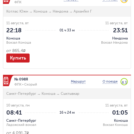
7.8
ФПК
Котлас Южн
→
Коноша
→
Няндома
→
АрханГел Г
11 августа, вт
11 августа, вт
22:18
23:51
01 ч 33 м
Коноша
Няндома
Вокзал Коноша
Вокзал Няндома
от
865,4
R
Купить
№ 098Я
Маршрут
О поезде
8.3
ФПК
Скорый
Санкт-Петербург
→
Коноша
→
Сыктывкар
10 августа, пн
11 августа, вт
08:41
01:05
16 ч 24 м
Санкт-Петербург
Коноша
Ладожский вокзал
Вокзал Коноша
от
4 091,7
R