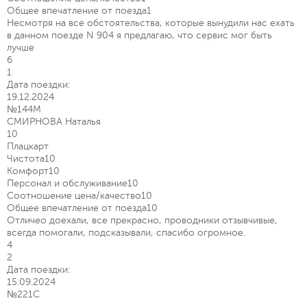
Общее впечатление от поезда
1
Несмотря на все обстоятельства, которые вынудили нас ехать
в данном поезде N 904 я предлагаю, что сервис мог быть
лучше
6
1
Дата поездки:
19.12.2024
№144М
СМИРНОВА Наталья
10
Плацкарт
Чистота
10
Комфорт
10
Персонал и обслуживание
10
Соотношение цена/качество
10
Общее впечатление от поезда
10
Отличео доехали, все прекрасно, проводники отзывчивые,
всегда помогали, подсказывали, спасибо огромное.
4
2
Дата поездки:
15.09.2024
№221С