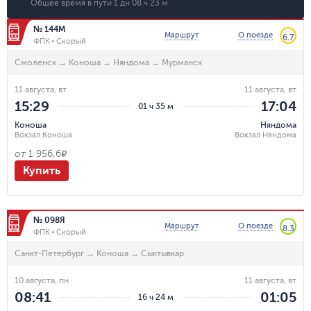
Общее время в пути
1 дн 08 ч 23 м
№ 144М
Маршрут
О поезде
6.7
ФПК
Скорый
Смоленск
→
Коноша
→
Няндома
→
Мурманск
11 августа, вт
11 августа, вт
15:29
17:04
01 ч 35 м
Коноша
Няндома
Вокзал Коноша
Вокзал Няндома
от
1 956,6
R
Купить
№ 098Я
Маршрут
О поезде
8.3
ФПК
Скорый
Санкт-Петербург
→
Коноша
→
Сыктывкар
10 августа, пн
11 августа, вт
08:41
01:05
16 ч 24 м