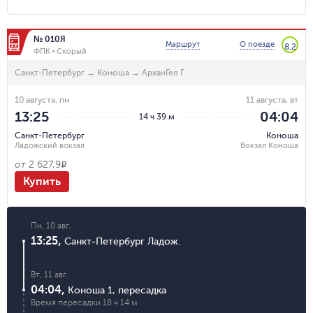
№ 010Я
Маршрут
О поезде
8.2
ФПК
Скорый
Санкт-Петербург
→
Коноша
→
АрханГел Г
10 августа, пн
11 августа, вт
13:25
04:04
14 ч 39 м
Санкт-Петербург
Коноша
Ладожский вокзал
Вокзал Коноша
от
2 627,9
R
Купить
Пн, 10 авг.
13:25
,
Санкт-Петербург Ладож.
Вт, 11 авг.
04:04
,
Коноша 1
,
пересадка
Время пересадки
18 ч 14 м