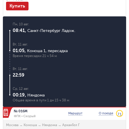
Купить
Пн, 10 авг.
08:41
,
Санкт-Петербург Ладож.
Вт, 11 авг.
01:05
,
Коноша 1
,
пересадка
Время пересадки
21 ч 54 м
Вт, 11 авг.
22:59
Ср, 12 авг.
00:19
,
Няндома
Общее время в пути
1 дн 15 ч 38 м
№ 016М
Маршрут
О поезде
7.1
ФПК
Скорый
Москва
→
Коноша
→
Няндома
→
АрханГел Г