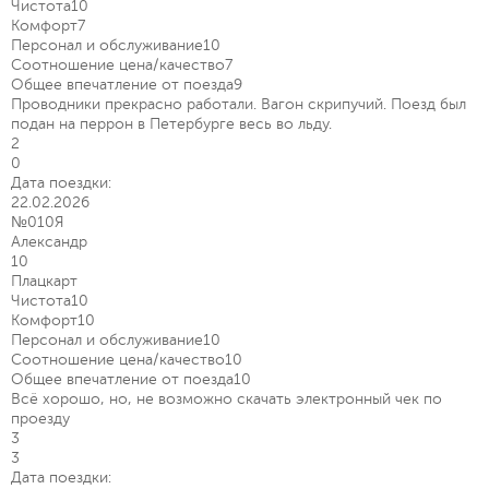
Чистота
10
Комфорт
7
Персонал и обслуживание
10
Соотношение цена/качество
7
Общее впечатление от поезда
9
Проводники прекрасно работали. Вагон скрипучий. Поезд был
подан на перрон в Петербурге весь во льду.
2
0
Дата поездки:
22.02.2026
№010Я
Александр
10
Плацкарт
Чистота
10
Комфорт
10
Персонал и обслуживание
10
Соотношение цена/качество
10
Общее впечатление от поезда
10
Всё хорошо, но, не возможно скачать электронный чек по
проезду
3
3
Дата поездки: