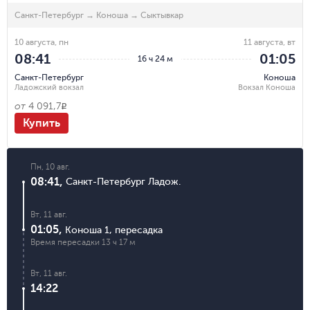
Санкт-Петербург
→
Коноша
→
Сыктывкар
10 августа, пн
11 августа, вт
08:41
01:05
16 ч 24 м
Санкт-Петербург
Коноша
Ладожский вокзал
Вокзал Коноша
от
4 091,7
R
Купить
Пн, 10 авг.
08:41
,
Санкт-Петербург Ладож.
Вт, 11 авг.
01:05
,
Коноша 1
,
пересадка
Время пересадки
13 ч 17 м
Вт, 11 авг.
14:22