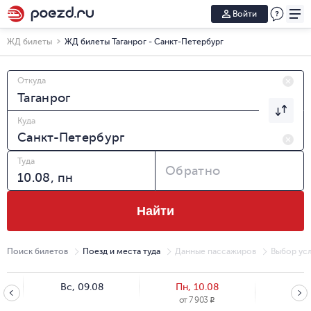
Войти
ЖД билеты
ЖД билеты Таганрог - Санкт-Петербург
Откуда
Куда
Туда
Обратно
Найти
Поиск билетов
Поезд и места туда
Данные пассажиров
Выбор усл
Вс, 09.08
Пн, 10.08
Вт, 
от
7 903
R