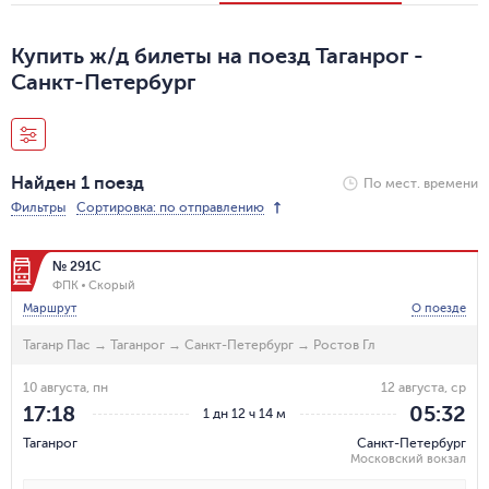
Купить ж/д билеты на поезд Таганрог -
Санкт-Петербург
Найден 1 поезд
По мест. времени
Фильтры
Сортировка: по отправлению
№ 291С
ФПК
Скорый
Маршрут
О поезде
Таганр Пас
→
Таганрог
→
Санкт-Петербург
→
Ростов Гл
10 августа, пн
12 августа, ср
17:18
05:32
1 дн 12 ч 14 м
Таганрог
Санкт-Петербург
Московский вокзал