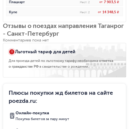
7 903,5
Плацкарт
от
R
Мест
:
2
14 348,5
Купе
от
R
Мест
:
2
Отзывы о поездах направления Таганрог
- Санкт-Петербург
Комментариев пока нет
Льготный тариф для детей
Для проезда детей по льготному тарифу необходима
отметка
о гражданстве РФ
в свидетельстве о рождении.
Плюсы покупки жд билетов на сайте
poezda.ru
:
Онлайн-покупка
Покупка билетов за пару минут