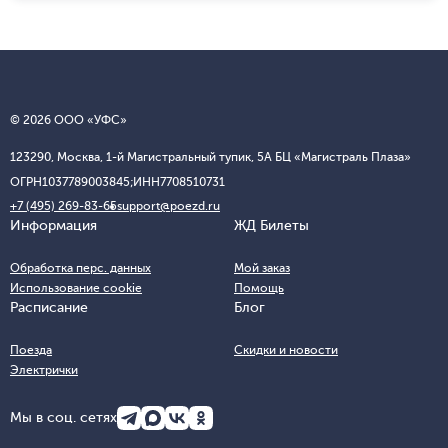
© 2026 ООО «УФС»
123290, Москва, 1-й Магистральный тупик, 5А БЦ «Магистраль Плаза»
ОГРН
1037789003845;
ИНН
7708510731
+7 (495) 269-83-65
support@poezd.ru
Информация
ЖД Билеты
Обработка перс. данных
Мой заказ
Использование cookie
Помощь
Расписание
Блог
Поезда
Скидки и новости
Электрички
Мы в соц. сетях