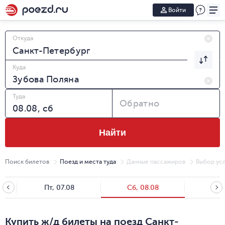
Войти
Откуда
Куда
Туда
Обратно
Найти
Поиск билетов
Поезд и места туда
Данные пассажиров
Выбор усл
Пт, 07.08
Сб, 08.08
Вс, 
Купить ж/д билеты на поезд Санкт-