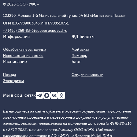
© 2026 ООО «УФС»
123290, Москва, 1-й Магистральный тупик, 5А БЦ «Магистраль Плаза»
ОГРН
1037789003845;
ИНН
7708510731
+7 (495) 269-83-65
support@poezd.ru
Информация
ЖД Билеты
Обработка перс. данных
Мой заказ
Использование cookie
Помощь
Расписание
Блог
Поезда
Скидки и новости
Электрички
Мы в соц. сетях
Вы находитесь на сайте субагента, который осуществляет оформление
электронных проездных и перевозочных документов и услуг от имени
железнодорожных перевозчиков на основании договора № ФПК-22-316
от 27.12.2022 года, заключенный между ООО «РЖД-Цифровые
пассажирские решения» и АО «ФПК», и Договор № ИМ-314 о