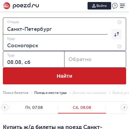
Войти
Откуда
Куда
Туда
Обратно
Найти
Поиск билетов
Поезд и места туда
Данные пассажиров
Выбор усл
Пт, 07.08
Сб, 08.08
Вс, 
Купить ж/д билеты на поезд Санкт-