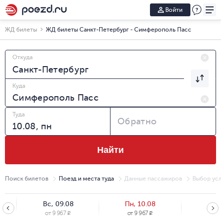
Войти
ЖД билеты
ЖД билеты Санкт-Петербург - Симферополь Пасс
Откуда
Куда
Туда
Обратно
Найти
Поиск билетов
Поезд и места туда
Данные пассажиров
Выбор усл
Вс, 09.08
Пн, 10.08
Вт, 
от
9 967
от
9 967
от
9
R
R