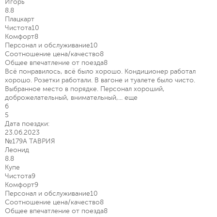
Игорь
8.8
Плацкарт
Чистота
10
Комфорт
8
Персонал и обслуживание
10
Соотношение цена/качество
8
Общее впечатление от поезда
8
Всё понравилось, всё было хорошо. Кондиционер работал
хорошо. Розетки работали. В вагоне и туалете было чисто.
Выбранное место в порядке. Персонал хороший,
доброжелательный, внимательный,...
еще
6
5
Дата поездки:
23.06.2023
№179А ТАВРИЯ
Леонид
8.8
Купе
Чистота
9
Комфорт
9
Персонал и обслуживание
10
Соотношение цена/качество
8
Общее впечатление от поезда
8