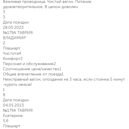
Вежливая проводница. Чистый вагон. Питание
удовлетворительное. В целом доволен.
3
3
Дата поездки:
28.05.2023
№179А ТАВРИЯ
ВЛАДИМИР
2
Плацкарт
Чистота
4
Комфорт
2
Персонал и обслуживание
2
Соотношение цена/качество
1
Общее впечатление от поезда
1
Неисправный вагон, опоздания на 3 часа, если стоянка 5 минут
-курить нельзя!
1
8
Дата поездки:
04.05.2023
№179А ТАВРИЯ
Екатерина
5.6
Плацкарт