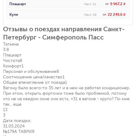
9 967,2
Плацкарт
от
R
Мест
:
51
22 249,6
Купе
от
R
Мест
:
29
Отзывы о поездах направления Санкт-
Петербург - Симферополь Пасс
Татьяна
3.8
Плацкарт
Чистота
8
Комфорт
1
Персонал и обслуживание
8
Соотношение цена/качество
1
Общее впечатление от поезда
1
Вагону было всего-то 35 лет и в нем не работал кондиционер.
При этом, открыть форточки тоже было проблемой, потому
что не на каждом окне они есть. +31 в вагоне - круто? По мне
так...
еще
13
3
Дата поездки:
31.05.2024
№179А ТАВРИЯ