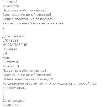
Чистота
6
Комфорт
6
Персонал и обслуживание
6
Соотношение цена/качество
5
Общее впечатление от поезда
5
Ужасно холодно было в нашем вагоне
1
0
Дата поездки:
17.07.2022
№179А ТАВРИЯ
Геннадий
8.4
Купе
Чистота
10
Комфорт
9
Персонал и обслуживание
9
Соотношение цена/качество
5
Общее впечатление от поезда
9
Кондиционер работал так, что приходилось с головой под
одеялом спать.
2
2
Дата поездки:
29.06.2022