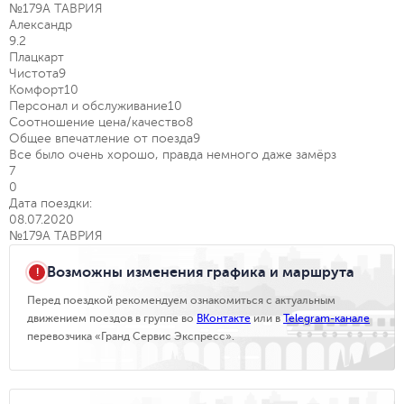
№179А ТАВРИЯ
Александр
9.2
Плацкарт
Чистота
9
Комфорт
10
Персонал и обслуживание
10
Соотношение цена/качество
8
Общее впечатление от поезда
9
Все было очень хорошо, правда немного даже замёрз
7
0
Дата поездки:
08.07.2020
№179А ТАВРИЯ
Возможны изменения графика и маршрута
Перед поездкой рекомендуем ознакомиться с актуальным
движением поездов в группе во
ВКонтакте
или в
Telegram-канале
перевозчика «Гранд Сервис Экспресс».