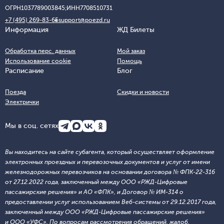
ОГРН
1037789003845;
ИНН
7708510731
+7 (495) 269-83-65
support@poezd.ru
Информация
ЖД Билеты
Обработка перс. данных
Мой заказ
Использование cookie
Помощь
Расписание
Блог
Поезда
Скидки и новости
Электрички
Мы в соц. сетях
Вы находитесь на сайте субагента, который осуществляет оформление
электронных проездных и перевозочных документов и услуг от имени
железнодорожных перевозчиков на основании договора № ФПК-22-316
от 27.12.2022 года, заключенный между ООО «РЖД-Цифровые
пассажирские решения» и АО «ФПК», и Договор № ИМ-314 о
предоставлении услуг использованием Веб-системы от 29.12.2017 года,
заключенный между ООО «РЖД-Цифровые пассажирские решения»
и ООО «УФС». По вопросам рассмотрения обращений, жалоб,