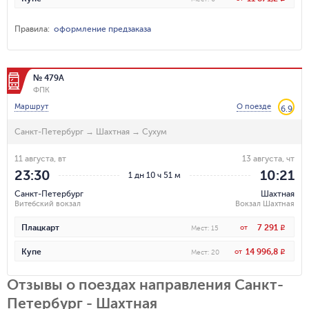
Правила
:
оформление предзаказа
№ 479А
ФПК
Маршрут
О поезде
6.9
Санкт-Петербург
→
Шахтная
→
Сухум
11 августа, вт
13 августа, чт
23:30
10:21
1 дн 10 ч 51 м
Санкт-Петербург
Шахтная
Витебский вокзал
Вокзал Шахтная
7 291
Плацкарт
от
R
Мест
:
15
14 996,8
Купе
от
R
Мест
:
20
Отзывы о поездах направления Санкт-
Петербург - Шахтная