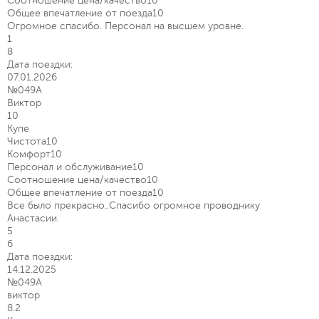
Соотношение цена/качество
10
Общее впечатление от поезда
10
Огромное спасибо. Персонал на высшем уровне.
1
8
Дата поездки:
07.01.2026
№049А
Виктор
10
Купе
Чистота
10
Комфорт
10
Персонал и обслуживание
10
Соотношение цена/качество
10
Общее впечатление от поезда
10
Все было прекрасно..Спасибо огромное проводнику
Анастасии.
5
6
Дата поездки:
14.12.2025
№049А
виктор
8.2