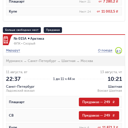
7 280,2
Плацкарт
от
R
Мест
:
21
11 002,5
Купе
от
R
Мест
:
24
Больше свободных мест
Предзаказ
№ 015А
Арктика
ФПК
Скорый
Маршрут
О поезде
8.1
Мурманск
→
Санкт-Петербург
→
Шахтная
→
Москва
11 августа, вт
13 августа, чт
22:37
10:21
1 дн 11 ч 44 м
Санкт-Петербург
Шахтная
Ладожский вокзал
Вокзал Шахтная
Плацкарт
Предзаказ
—
249
R
СВ
Предзаказ
—
249
R
11 871,2
Купе
от
R
Мест
:
6