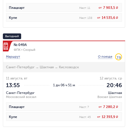
7 903,5
Плацкарт
от
R
Мест
:
11
14 535,6
Купе
от
R
Мест
:
138
Выгодный
№ 049А
ФПК
Скорый
Маршрут
О поезде
7.9
Санкт-Петербург
→
Шахтная
→
Кисловодск
11 августа, вт
12 августа, ср
13:55
20:46
1 дн 06 ч 51 м
Санкт-Петербург
Шахтная
Московский вокзал
Вокзал Шахтная
7 280,2
Плацкарт
от
R
Мест
:
7
12 393,9
Купе
от
R
Мест
:
45