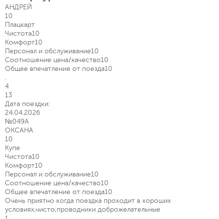
АНДРЕЙ
10
Плацкарт
Чистота
10
Комфорт
10
Персонал и обслуживание
10
Соотношение цена/качество
10
Общее впечатление от поезда
10
.
4
13
Дата поездки:
24.04.2026
№049А
ОКСАНА
10
Купе
Чистота
10
Комфорт
10
Персонал и обслуживание
10
Соотношение цена/качество
10
Общее впечатление от поезда
10
Очень приятно когда поездка проходит в хороших
условиях,чисто,проводники доброжелательные
1