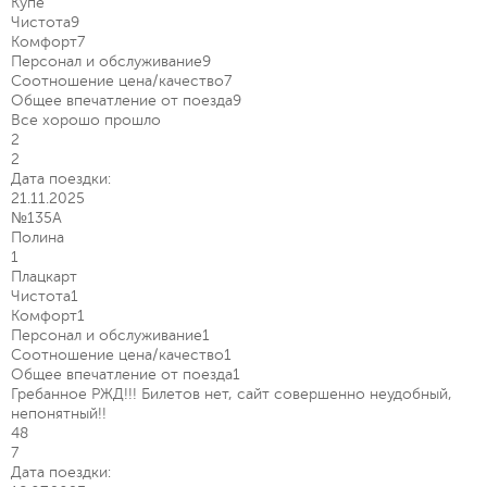
Купе
Чистота
9
Комфорт
7
Персонал и обслуживание
9
Соотношение цена/качество
7
Общее впечатление от поезда
9
Все хорошо прошло
2
2
Дата поездки:
21.11.2025
№135А
Полина
1
Плацкарт
Чистота
1
Комфорт
1
Персонал и обслуживание
1
Соотношение цена/качество
1
Общее впечатление от поезда
1
Гребанное РЖД!!! Билетов нет, сайт совершенно неудобный,
непонятный!!
48
7
Дата поездки: