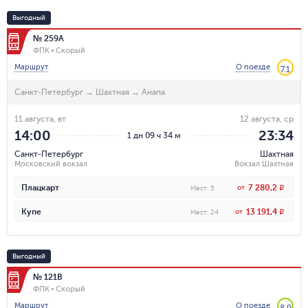
Выгодный
№ 259А
ФПК
Скорый
Маршрут
О поезде
7.1
Санкт-Петербург
→
Шахтная
→
Анапа
11 августа, вт
12 августа, ср
14:00
23:34
1 дн 09 ч 34 м
Санкт-Петербург
Шахтная
Московский вокзал
Вокзал Шахтная
7 280,2
Плацкарт
от
R
Мест
:
5
13 191,4
Купе
от
R
Мест
:
24
Выгодный
№ 121В
ФПК
Скорый
Маршрут
О поезде