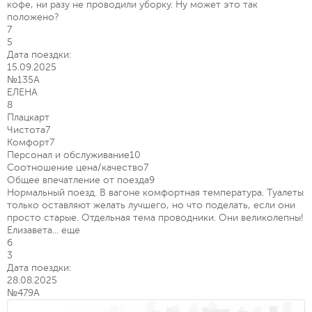
кофе, ни разу не проводили уборку. Ну может это так
положено?
7
5
Дата поездки:
15.09.2025
№135А
ЕЛЕНА
8
Плацкарт
Чистота
7
Комфорт
7
Персонал и обслуживание
10
Соотношение цена/качество
7
Общее впечатление от поезда
9
Нормальный поезд. В вагоне комфортная температура. Туалеты
только оставляют желать лучшего, но что поделать, если они
просто старые. Отдельная тема проводники. Они великолепны!
Елизавета...
еще
6
3
Дата поездки:
28.08.2025
№479А