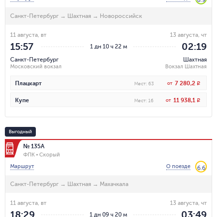
8.9
Санкт-Петербург
→
Шахтная
→
Новороссийск
11 августа, вт
13 августа, чт
15:57
02:19
1 дн 10 ч 22 м
Санкт-Петербург
Шахтная
Московский вокзал
Вокзал Шахтная
7 280,2
Плацкарт
от
R
Мест
:
63
11 938,1
Купе
от
R
Мест
:
16
Выгодный
№ 135А
ФПК
Скорый
Маршрут
О поезде
6.6
Санкт-Петербург
→
Шахтная
→
Махачкала
11 августа, вт
13 августа, чт
18:29
03:49
1 дн 09 ч 20 м