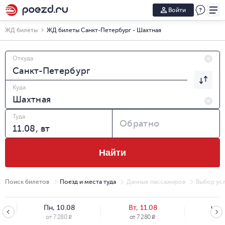
Войти
ЖД билеты
ЖД билеты Санкт-Петербург - Шахтная
Откуда
Куда
Туда
Обратно
Найти
Поиск билетов
Поезд и места туда
Данные пассажиров
Выбор усл
Пн, 10.08
Вт, 11.08
Ср, 
от
7 280
от
7 280
от
7
R
R