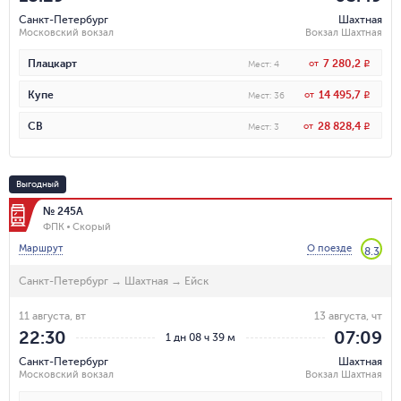
Санкт-Петербург
Шахтная
Московский вокзал
Вокзал Шахтная
7 280,2
Плацкарт
от
R
Мест
:
4
14 495,7
Купе
от
R
Мест
:
36
28 828,4
СВ
от
R
Мест
:
3
Выгодный
№ 245А
ФПК
Скорый
Маршрут
О поезде
8.3
Санкт-Петербург
→
Шахтная
→
Ейск
11 августа, вт
13 августа, чт
22:30
07:09
1 дн 08 ч 39 м
Санкт-Петербург
Шахтная
Московский вокзал
Вокзал Шахтная