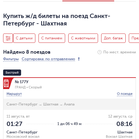
Купить ж/д билеты на поезд Санкт-
Петербург - Шахтная
С детьми
С питанием
С животными
Доп. багаж
Пре
Найдено 8 поездов
По мест. времени
Фильтры
Сортировка: по отправлению
Быстрый
№ 177У
ГРАНД
Скорый
Маршрут
О поезде
Санкт-Петербург
→
Шахтная
→
Анапа
11 августа, вт
12 августа, ср
01:27
08:16
1 дн 06 ч 49 м
Санкт-Петербург
Шахтная
Московский вокзал
Вокзал Шахтная