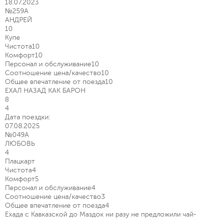
18.07.2023
№259А
АНДРЕЙ
10
Купе
Чистота
10
Комфорт
10
Персонал и обслуживание
10
Соотношение цена/качество
10
Общее впечатление от поезда
10
ЕХАЛ НАЗАД КАК БАРОН
8
4
Дата поездки:
07.08.2025
№049А
ЛЮБОВЬ
4
Плацкарт
Чистота
4
Комфорт
5
Персонал и обслуживание
4
Соотношение цена/качество
3
Общее впечатление от поезда
4
Ехада с Кавказской до Маздок ни разу не предложили чай-