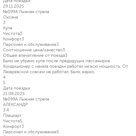
Дата поездки:
29.11.2025
№099А Лыжная стрела
Оксана
3
Купе
Чистота
3
Комфорт
3
Персонал и обслуживание
3
Соотношение цена/качество
3
Общее впечатление от поезда
3
Было не убрано купе после предыдущих пассажиров.
Кондиционер с начала поездки работал на всю мощность. От
Лазаревской совсем не работал. Было жарко.
4
5
Дата поездки:
21.08.2025
№099А Лыжная стрела
АЛЕКСАНДР
3.4
Плацкарт
Чистота
5
Комфорт
3
Персонал и обслуживание
5