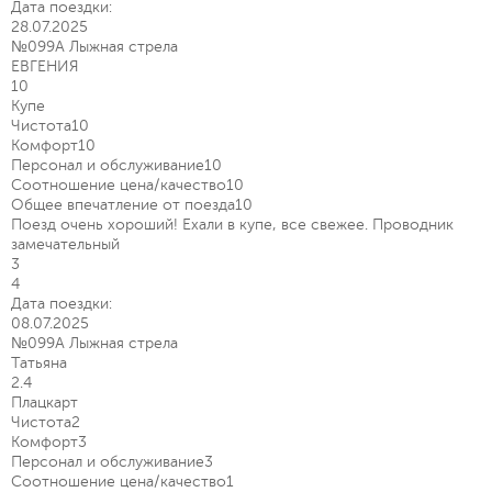
Дата поездки:
28.07.2025
№099А Лыжная стрела
ЕВГЕНИЯ
10
Купе
Чистота
10
Комфорт
10
Персонал и обслуживание
10
Соотношение цена/качество
10
Общее впечатление от поезда
10
Поезд очень хороший! Ехали в купе, все свежее. Проводник
замечательный
3
4
Дата поездки:
08.07.2025
№099А Лыжная стрела
Татьяна
2.4
Плацкарт
Чистота
2
Комфорт
3
Персонал и обслуживание
3
Соотношение цена/качество
1