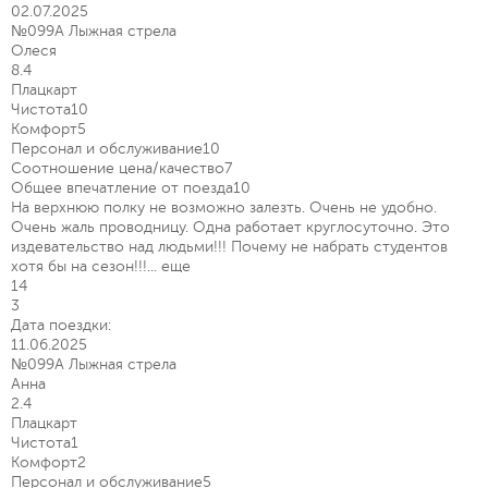
02.07.2025
№099А Лыжная стрела
Олеся
8.4
Плацкарт
Чистота
10
Комфорт
5
Персонал и обслуживание
10
Соотношение цена/качество
7
Общее впечатление от поезда
10
На верхнюю полку не возможно залезть. Очень не удобно.
Очень жаль проводницу. Одна работает круглосуточно. Это
издевательство над людьми!!! Почему не набрать студентов
хотя бы на сезон!!!...
еще
14
3
Дата поездки:
11.06.2025
№099А Лыжная стрела
Анна
2.4
Плацкарт
Чистота
1
Комфорт
2
Персонал и обслуживание
5