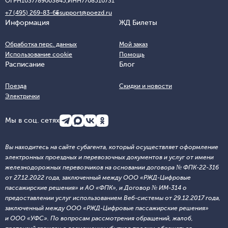
ОГРН
1037789003845;
ИНН
7708510731
+7 (495) 269-83-65
support@poezd.ru
Информация
ЖД Билеты
Обработка перс. данных
Мой заказ
Использование cookie
Помощь
Расписание
Блог
Поезда
Скидки и новости
Электрички
Мы в соц. сетях
Вы находитесь на сайте субагента, который осуществляет оформление
электронных проездных и перевозочных документов и услуг от имени
железнодорожных перевозчиков на основании договора № ФПК-22-316
от 27.12.2022 года, заключенный между ООО «РЖД-Цифровые
пассажирские решения» и АО «ФПК», и Договор № ИМ-314 о
предоставлении услуг использованием Веб-системы от 29.12.2017 года,
заключенный между ООО «РЖД-Цифровые пассажирские решения»
и ООО «УФС». По вопросам рассмотрения обращений, жалоб,