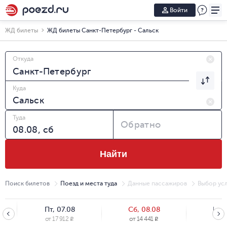
Войти
ЖД билеты
ЖД билеты Санкт-Петербург - Сальск
Откуда
Куда
Туда
Обратно
Найти
Поиск билетов
Поезд и места туда
Данные пассажиров
Выбор усл
Пт, 07.08
Сб, 08.08
Вс, 
от
17 912
от
14 441
от
17
R
R