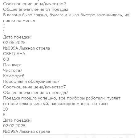
Соотношение цена/качество
2
Общее впечатление от поезда
2
В вагоне было грязно, бумага и мыло быстро закончились, их
никто не менял
1
1
Дата поездки:
02.05.2025
№099А Лыжная стрела
СВЕТЛАНА
6.8
Плацкарт
Чистота
7
Комфорт
6
Персонал и обслуживание
7
Соотношение цена/качество
7
Общее впечатление от поезда
7
Поездка прошла успешно, все приборы работали, туалет
относительно чистый, пассажиров много, но тихо
10
5
Дата поездки:
02.02.2025
№099А Лыжная стрела