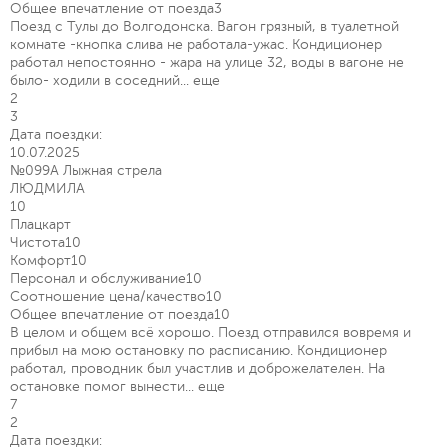
Общее впечатление от поезда
3
Поезд с Тулы до Волгодонска. Вагон грязный, в туалетной
комнате -кнопка слива не работала-ужас. Кондиционер
работал непостоянно - жара на улице 32, воды в вагоне не
было- ходили в соседний...
еще
2
3
Дата поездки:
10.07.2025
№099А Лыжная стрела
ЛЮДМИЛА
10
Плацкарт
Чистота
10
Комфорт
10
Персонал и обслуживание
10
Соотношение цена/качество
10
Общее впечатление от поезда
10
В целом и общем всё хорошо. Поезд отправился вовремя и
прибыл на мою остановку по расписанию. Кондиционер
работал, проводник был участлив и доброжелателен. На
остановке помог вынести...
еще
7
2
Дата поездки: