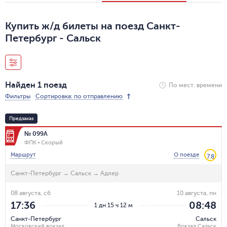
Купить ж/д билеты на поезд Санкт-
Петербург - Сальск
Найден 1 поезд
По мест. времени
Фильтры
Сортировка: по отправлению
Предзаказ
№ 099А
ФПК
Скорый
Маршрут
О поезде
7.8
Санкт-Петербург
→
Сальск
→
Адлер
08 августа, сб
10 августа, пн
17:36
08:48
1 дн 15 ч 12 м
Санкт-Петербург
Сальск
Московский вокзал
Вокзал Сальск