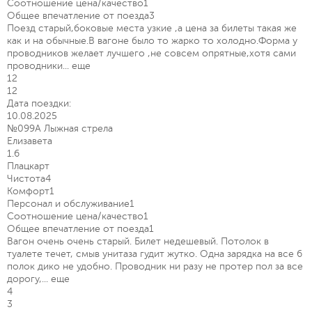
Соотношение цена/качество
1
Общее впечатление от поезда
3
Поезд старый,боковые места узкие ,а цена за билеты такая же
как и на обычные.В вагоне было то жарко то холодно.Форма у
проводников желает лучшего ,не совсем опрятные,хотя сами
проводники...
еще
12
12
Дата поездки:
10.08.2025
№099А Лыжная стрела
Елизавета
1.6
Плацкарт
Чистота
4
Комфорт
1
Персонал и обслуживание
1
Соотношение цена/качество
1
Общее впечатление от поезда
1
Вагон очень очень старый. Билет недешевый. Потолок в
туалете течет, смыв унитаза гудит жутко. Одна зарядка на все 6
полок дико не удобно. Проводник ни разу не протер пол за все
дорогу,...
еще
4
3