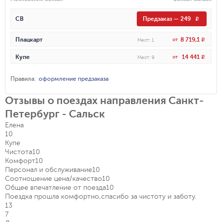
СВ
Предзаказ
—
249
R
8 719,1
Плацкарт
от
R
Мест
:
1
14 441
Купе
от
R
Мест
:
9
Правила
:
оформление предзаказа
Отзывы о поездах направления Санкт-
Петербург - Сальск
Елена
10
Купе
Чистота
10
Комфорт
10
Персонал и обслуживание
10
Соотношение цена/качество
10
Общее впечатление от поезда
10
Поездка прошла комфортно,спасибо за чистоту и заботу.
13
7