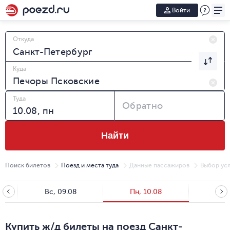
Войти
Откуда
Куда
Туда
Обратно
Найти
Поиск билетов
Поезд и места туда
Данные пассажиров
Выбор усл
Вс, 09.08
Пн, 10.08
Вт, 
Купить ж/д билеты на поезд Санкт-