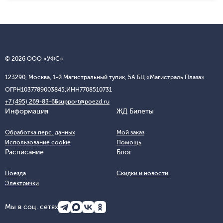
© 2026 ООО «УФС»
123290, Москва, 1-й Магистральный тупик, 5А БЦ «Магистраль Плаза»
ОГРН
1037789003845;
ИНН
7708510731
+7 (495) 269-83-65
support@poezd.ru
Информация
ЖД Билеты
Обработка перс. данных
Мой заказ
Использование cookie
Помощь
Расписание
Блог
Поезда
Скидки и новости
Электрички
Мы в соц. сетях