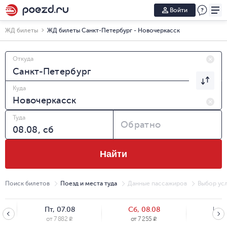
Войти
ЖД билеты
ЖД билеты Санкт-Петербург - Новочеркасск
Откуда
Куда
Туда
Обратно
Найти
Поиск билетов
Поезд и места туда
Данные пассажиров
Выбор усл
Пт, 07.08
Сб, 08.08
Вс, 
от
7 882
от
7 255
от
7
R
R