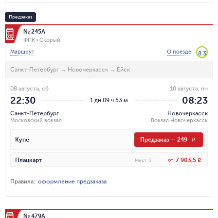
Предзаказ
№ 245А
ФПК
Скорый
Маршрут
О поезде
8.3
Санкт-Петербург
→
Новочеркасск
→
Ейск
08 августа, сб
10 августа, пн
22:30
08:23
1 дн 09 ч 53 м
Санкт-Петербург
Новочеркасск
Московский вокзал
Вокзал Новочеркасск
Купе
Предзаказ
—
249
R
7 903,5
Плацкарт
от
R
Мест
:
2
Правила
:
оформление предзаказа
№ 479А