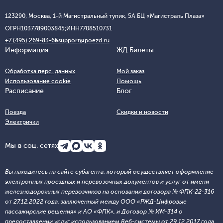
123290, Москва, 1-й Магистральный тупик, 5А БЦ «Магистраль Плаза»
ОГРН
1037789003845;
ИНН
7708510731
+7 (495) 269-83-65
support@poezd.ru
Информация
ЖД Билеты
Обработка перс. данных
Мой заказ
Использование cookie
Помощь
Расписание
Блог
Поезда
Скидки и новости
Электрички
Мы в соц. сетях
Вы находитесь на сайте субагента, который осуществляет оформление
электронных проездных и перевозочных документов и услуг от имени
железнодорожных перевозчиков на основании договора № ФПК-22-316
от 27.12.2022 года, заключенный между ООО «РЖД-Цифровые
пассажирские решения» и АО «ФПК», и Договор № ИМ-314 о
предоставлении услуг использованием Веб-системы от 29.12.2017 года,