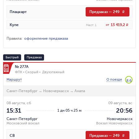
Плацкарт
Предзаказ
—
249
R
13 419,2
Купе
от
R
Мест
:
1
Правила
:
оформление предзаказа
Быстрый
Предзаказ
№ 277А
ФПК
Скорый
Двухэтажный
Маршрут
О поезде
8.6
Санкт-Петербург
→
Новочеркасск
→
Анапа
08 августа, сб
09 августа, вс
15:31
20:56
1 дн 05 ч 25 м
Санкт-Петербург
Новочеркасск
Московский вокзал
Вокзал Новочеркасск
СВ
Предзаказ
—
249
R