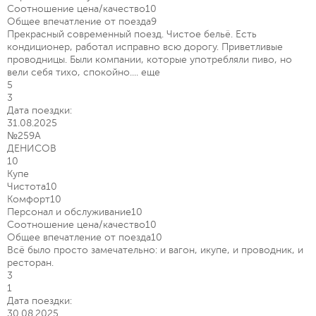
Соотношение цена/качество
10
Общее впечатление от поезда
9
Прекрасный современный поезд. Чистое бельё. Есть
кондиционер, работал исправно всю дорогу. Приветливые
проводницы. Были компании, которые употребляли пиво, но
вели себя тихо, спокойно....
еще
5
3
Дата поездки:
31.08.2025
№259А
ДЕНИСОВ
10
Купе
Чистота
10
Комфорт
10
Персонал и обслуживание
10
Соотношение цена/качество
10
Общее впечатление от поезда
10
Всё было просто замечательно: и вагон, икупе, и проводник, и
ресторан.
3
1
Дата поездки:
30.08.2025