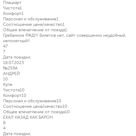
Плацкарт
Чистота
1
Комфорт
1
Персонал и обслуживание
1
Соотношение цена/качество
1
Общее впечатление от поезда
1
Гребанное РЖД!!! Билетов нет, сайт совершенно неудобный,
непонятный!!
47
7
Дата поездки:
18.07.2023
№259А
АНДРЕЙ
10
Купе
Чистота
10
Комфорт
10
Персонал и обслуживание
10
Соотношение цена/качество
10
Общее впечатление от поезда
10
ЕХАЛ НАЗАД КАК БАРОН
8
4
Дата поездки: