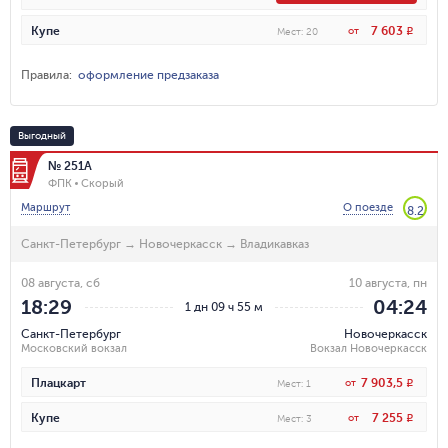
7 603
Купе
от
R
Мест
:
20
Правила
:
оформление предзаказа
Выгодный
№ 251А
ФПК
Скорый
Маршрут
О поезде
8.2
Санкт-Петербург
→
Новочеркасск
→
Владикавказ
08 августа, сб
10 августа, пн
18:29
04:24
1 дн 09 ч 55 м
Санкт-Петербург
Новочеркасск
Московский вокзал
Вокзал Новочеркасск
7 903,5
Плацкарт
от
R
Мест
:
1
7 255
Купе
от
R
Мест
:
3