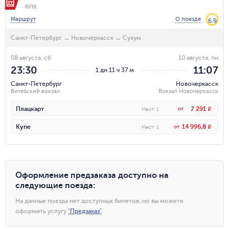
ФПК
Маршрут
О поезде
6.9
Санкт-Петербург
→
Новочеркасск
→
Сухум
08 августа, сб
10 августа, пн
23:30
11:07
1 дн 11 ч 37 м
Санкт-Петербург
Новочеркасск
Витебский вокзал
Вокзал Новочеркасск
7 291
Плацкарт
от
R
Мест
:
1
14 996,8
Купе
от
R
Мест
:
1
Оформление предзаказа доступно на
следующие поезда
:
На данные поезда нет доступных билетов, но вы можете
оформить услугу
"
Предзаказ
"