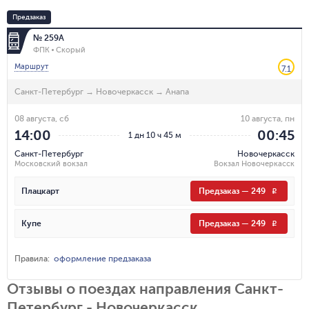
Предзаказ
№ 259А
ФПК
Скорый
Маршрут
7.1
Санкт-Петербург
→
Новочеркасск
→
Анапа
08 августа, сб
10 августа, пн
14:00
00:45
1 дн 10 ч 45 м
Санкт-Петербург
Новочеркасск
Московский вокзал
Вокзал Новочеркасск
Плацкарт
Предзаказ
—
249
R
Купе
Предзаказ
—
249
R
Правила
:
оформление предзаказа
Отзывы о поездах направления Санкт-
Петербург - Новочеркасск