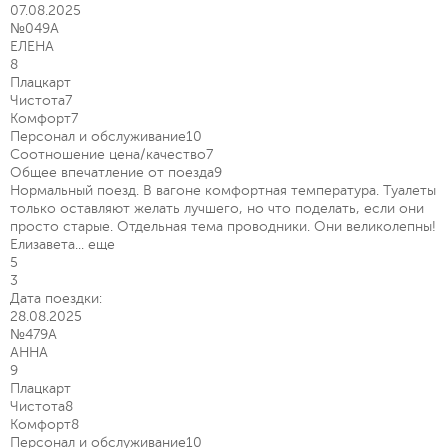
07.08.2025
№049А
ЕЛЕНА
8
Плацкарт
Чистота
7
Комфорт
7
Персонал и обслуживание
10
Соотношение цена/качество
7
Общее впечатление от поезда
9
Нормальный поезд. В вагоне комфортная температура. Туалеты
только оставляют желать лучшего, но что поделать, если они
просто старые. Отдельная тема проводники. Они великолепны!
Елизавета...
еще
5
3
Дата поездки:
28.08.2025
№479А
АННА
9
Плацкарт
Чистота
8
Комфорт
8
Персонал и обслуживание
10