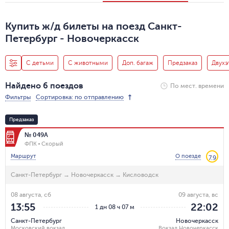
Купить ж/д билеты на поезд Санкт-
Петербург - Новочеркасск
С детьми
С животными
Доп. багаж
Предзаказ
Двух
Найдено 6 поездов
По мест. времени
Фильтры
Сортировка: по отправлению
Предзаказ
№ 049А
ФПК
Скорый
Маршрут
О поезде
7.9
Санкт-Петербург
→
Новочеркасск
→
Кисловодск
08 августа, сб
09 августа, вс
13:55
22:02
1 дн 08 ч 07 м
Санкт-Петербург
Новочеркасск
Московский вокзал
Вокзал Новочеркасск