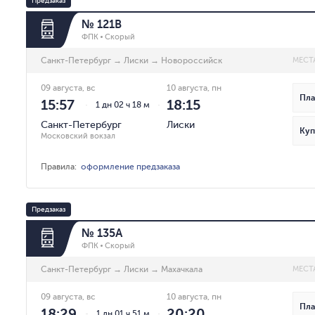
Предзаказ
№ 121В
ФПК
Скорый
Санкт-Петербург
→
Лиски
→
Новороссийск
МЕСТ
09 августа, вс
10 августа, пн
Пла
15:57
18:15
1 дн 02 ч 18 м
Санкт-Петербург
Лиски
Куп
Московский вокзал
Правила
:
оформление предзаказа
Предзаказ
№ 135А
ФПК
Скорый
Санкт-Петербург
→
Лиски
→
Махачкала
МЕСТ
09 августа, вс
10 августа, пн
Пла
18:29
20:20
1 дн 01 ч 51 м