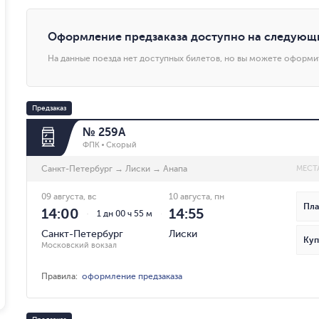
Оформление предзаказа доступно на следующ
На данные поезда нет доступных билетов, но вы можете оформи
Предзаказ
№ 259А
ФПК
Скорый
Санкт-Петербург
→
Лиски
→
Анапа
МЕСТ
09 августа, вс
10 августа, пн
Пла
14:00
14:55
1 дн 00 ч 55 м
Санкт-Петербург
Лиски
Куп
Московский вокзал
Правила
:
оформление предзаказа