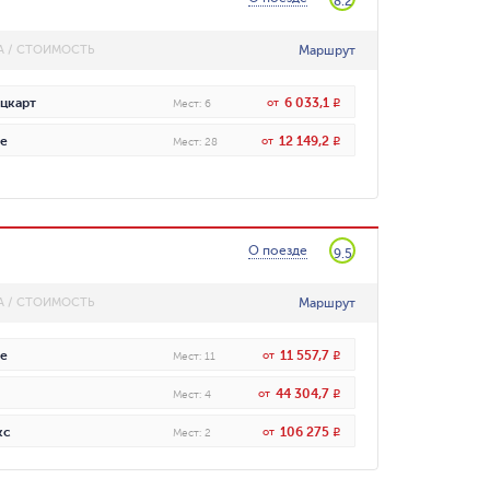
8.2
Маршрут
А / СТОИМОСТЬ
6 033,1
цкарт
от
R
Мест
:
6
12 149,2
е
от
R
Мест
:
28
О поезде
9.5
Маршрут
А / СТОИМОСТЬ
11 557,7
е
от
R
Мест
:
11
44 304,7
от
R
Мест
:
4
106 275
кс
от
R
Мест
:
2