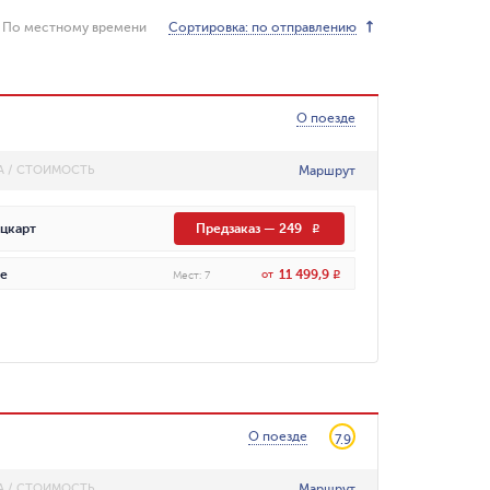
Сортировка: по отправлению
По местному времени
О поезде
Маршрут
А / СТОИМОСТЬ
цкарт
Предзаказ
—
249
R
11 499,9
е
от
R
Мест
:
7
О поезде
7.9
Маршрут
А / СТОИМОСТЬ