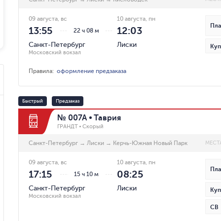
09 августа, вс
10 августа, пн
Пла
13:55
12:03
22 ч 08 м
Санкт-Петербург
Лиски
Куп
Московский вокзал
Правила
:
оформление предзаказа
Быстрый
Предзаказ
№ 007А
Таврия
ГРАНДТ
Скорый
Санкт-Петербург
→
Лиски
→
Керчь-Южная Новый Парк
МЕСТ
09 августа, вс
10 августа, пн
Пла
17:15
08:25
15 ч 10 м
Санкт-Петербург
Лиски
Куп
Московский вокзал
СВ