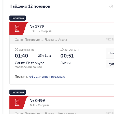
Найдено 12 поездов
Предзаказ
№ 177У
ГРАНД
Скорый
Санкт-Петербург
→
Лиски
→
Анапа
МЕСТ
09 августа, вс
10 августа, пн
Пла
01:40
00:51
23 ч 11 м
Санкт-Петербург
Лиски
Куп
Московский вокзал
Правила
:
оформление предзаказа
Предзаказ
№ 049А
ФПК
Скорый
Санкт-Петербург
→
Лиски
→
Кисловодск
МЕСТ