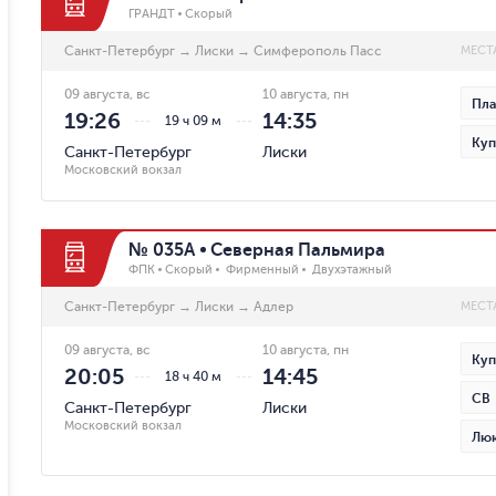
ГРАНДТ
Скорый
Санкт-Петербург
→
Лиски
→
Симферополь Пасс
МЕСТ
09 августа, вс
10 августа, пн
Пла
19:26
14:35
19 ч 09 м
Куп
Санкт-Петербург
Лиски
Московский вокзал
№ 035А
Северная Пальмира
ФПК
Скорый
Фирменный
Двухэтажный
Санкт-Петербург
→
Лиски
→
Адлер
МЕСТ
09 августа, вс
10 августа, пн
Куп
20:05
14:45
18 ч 40 м
СВ
Санкт-Петербург
Лиски
Московский вокзал
Лю