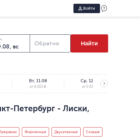
Войти
а
Обратно
Найти
Вт, 11.08
Ср, 12.08
Чт,
от
6 033
от
5 831
от
6
R
R
кт-Петербург - Лиски,
Предзаказ
Фирменные
Двухэтажные
Скорые