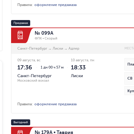
Правила
:
оформление предзаказа
Предзаказ
№ 099А
ФПК
Скорый
Санкт-Петербург
→
Лиски
→
Адлер
МЕСТ
09 августа, вс
10 августа, пн
Пла
17:36
18:33
1 дн 00 ч 57 м
Санкт-Петербург
Лиски
СВ
Московский вокзал
Куп
Правила
:
оформление предзаказа
Выгодный
№ 179А
Таврия