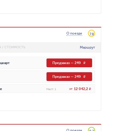
О поезде
7.8
Маршрут
А / СТОИМОСТЬ
цкарт
Предзаказ
—
249
R
Предзаказ
—
249
R
12 042,2
е
от
R
Мест
:
1
О поезде