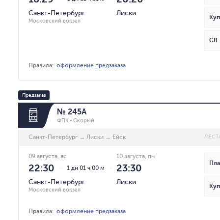
Санкт-Петербург
Лиски
Куп
Московский вокзал
СВ
Правила
:
оформление предзаказа
Предзаказ
№ 245А
ФПК
Скорый
Санкт-Петербург
→
Лиски
→
Ейск
МЕСТ
09 августа, вс
10 августа, пн
Пла
22:30
23:30
1 дн 01 ч 00 м
Санкт-Петербург
Лиски
Куп
Московский вокзал
Правила
:
оформление предзаказа