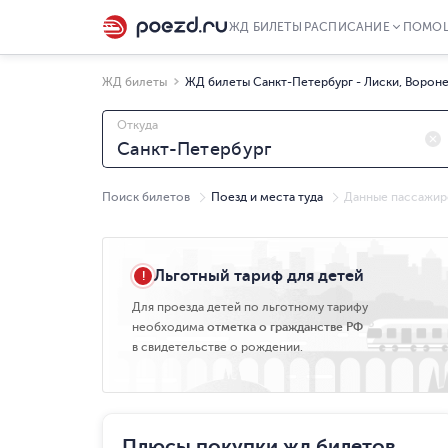
ЖД БИЛЕТЫ
РАСПИСАНИЕ
ПОМО
ЖД билеты
ЖД билеты Санкт-Петербург - Лиски, Ворон
Откуда
Поиск билетов
Поезд и места туда
Данные пассажир
Пт, 07.08
Льготный тариф для детей
Для проезда детей по льготному тарифу
необходима
отметка о гражданстве РФ
в свидетельстве о рождении.
Плюсы покупки жд билетов