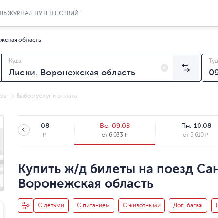
ЩЬ
ЖУРНАЛ ПУТЕШЕСТВИЙ
ежская область
Куда
Туд
ов
Выбор услуг и оплата
Сб, 08.08
Вс, 09.08
Пн, 10.08
от
5 812
от
6 033
от
5 610
R
R
R
Купить ж/д билеты на поезд Сан
Воронежская область
С детьми
С питанием
С животными
Доп. багаж