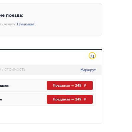
ие поезда
:
ть услугу
"
Предзаказ
"
7.1
Маршрут
А / СТОИМОСТЬ
цкарт
Предзаказ
—
249
R
е
Предзаказ
—
249
R