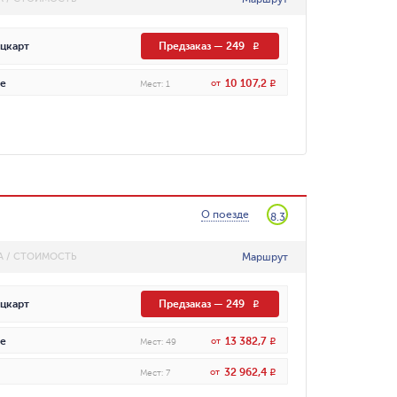
цкарт
Предзаказ
—
249
R
10 107,2
е
от
R
Мест
:
1
О поезде
8.3
Маршрут
А / СТОИМОСТЬ
цкарт
Предзаказ
—
249
R
13 382,7
е
от
R
Мест
:
49
32 962,4
от
R
Мест
:
7