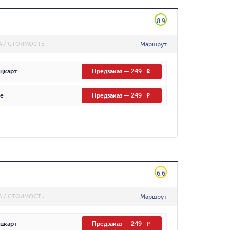
8.9
Маршрут
А / СТОИМОСТЬ
цкарт
Предзаказ
—
249
R
е
Предзаказ
—
249
R
6.6
Маршрут
А / СТОИМОСТЬ
цкарт
Предзаказ
—
249
R