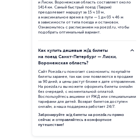
и Лиски, Воронежская область составляет около
1414 км. Самый быстрый поезд (Таврия)
преодолевает маршрут за 15 ч 10 м,
а максимальное время в пути — 1 дн 03 ч 46 м
в зависимости от типа поезда и остановок.
Ознакомьтесь с расписанием на poezd.ru, чтобы
подобрать оптимальный вариант.
Как купить дешевые ж/д билеты
на поезд Санкт-Петербург — Лиски,
Воронежская область?
Сайт Poezda.ru помогает сэкономить: покупайте
билеты заранее, так как они появляются в продаже
за 90 дней, а цены растут ближе к дате отправления.
На poezda.ru вы можете оформить билеты онлайн
без очередей, с моментальной оплатой.
Воспользуйтесь акциями от РЖД или специальными
тарифами для детей. Возврат билетов доступен
онлайн, а наша поддержка работает 24/7.
Забронируйте ж/д билеты на poezda.ru прямо
сейчас и отправляйтесь в комфортное
путешествие!