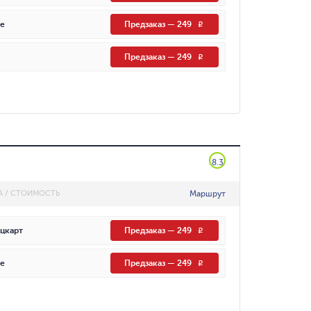
е
Предзаказ
—
249
R
Предзаказ
—
249
R
8.3
Маршрут
А / СТОИМОСТЬ
цкарт
Предзаказ
—
249
R
е
Предзаказ
—
249
R