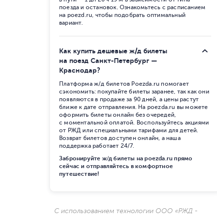
поезда и остановок. Ознакомьтесь с расписанием
на poezd.ru, чтобы подобрать оптимальный
вариант.
Как купить дешевые ж/д билеты
на поезд Санкт-Петербург —
Краснодар?
Платформа ж/д билетов Poezda.ru помогает
сэкономить: покупайте билеты заранее, так как они
появляются в продаже за 90 дней, а цены растут
ближе к дате отправления. На poezda.ru вы можете
оформить билеты онлайн без очередей,
с моментальной оплатой. Воспользуйтесь акциями
от РЖД или специальными тарифами для детей.
Возврат билетов доступен онлайн, а наша
поддержка работает 24/7.
Забронируйте ж/д билеты на poezda.ru прямо
сейчас и отправляйтесь в комфортное
путешествие!
С использованием технологии ООО «РЖД -