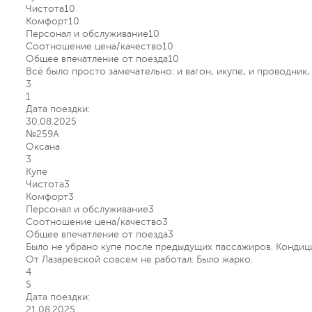
Чистота
10
Комфорт
10
Персонал и обслуживание
10
Соотношение цена/качество
10
Общее впечатление от поезда
10
Всё было просто замечательно: и вагон, икупе, и проводник,
3
1
Дата поездки:
30.08.2025
№259А
Оксана
3
Купе
Чистота
3
Комфорт
3
Персонал и обслуживание
3
Соотношение цена/качество
3
Общее впечатление от поезда
3
Было не убрано купе после предыдущих пассажиров. Кондици
От Лазаревской совсем не работал. Было жарко.
4
5
Дата поездки:
21.08.2025