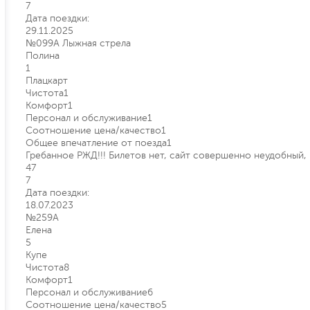
7
Дата поездки:
29.11.2025
№099А Лыжная стрела
Полина
1
Плацкарт
Чистота
1
Комфорт
1
Персонал и обслуживание
1
Соотношение цена/качество
1
Общее впечатление от поезда
1
Гребанное РЖД!!! Билетов нет, сайт совершенно неудобный,
47
7
Дата поездки:
18.07.2023
№259А
Елена
5
Купе
Чистота
8
Комфорт
1
Персонал и обслуживание
6
Соотношение цена/качество
5