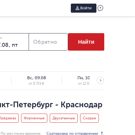
Войти
а
Обратно
Найти
Вс, 09.08
Пн, 10.08
Вт,
от
8 719
от
12 917
от
R
R
нкт-Петербург - Краснодар
Предзаказ
Фирменные
Двухэтажные
Скорые
Сортировка: по отправлению
По местному времени