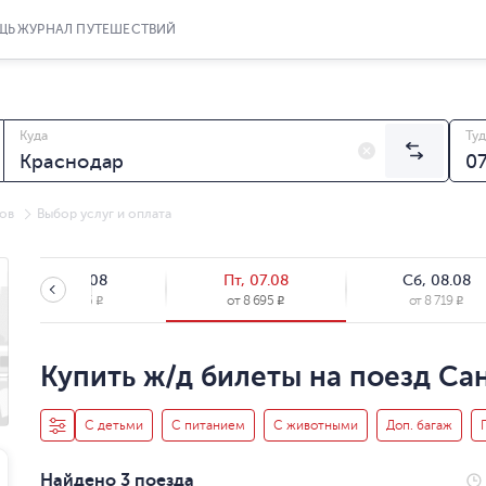
ЩЬ
ЖУРНАЛ ПУТЕШЕСТВИЙ
Куда
Туд
ов
Выбор услуг и оплата
Чт, 06.08
Пт, 07.08
Сб, 08.08
от
8 695
от
8 695
от
8 719
R
R
R
Купить ж/д билеты на поезд Са
С детьми
С питанием
С животными
Доп. багаж
Найдено 3 поезда