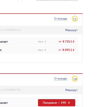
О поезде
7.1
Маршрут
А / СТОИМОСТЬ
8 719,1
цкарт
от
R
Мест
:
3
8 695,1
е
от
R
Мест
:
6
О поезде
7.8
Маршрут
А / СТОИМОСТЬ
цкарт
Предзаказ
—
249
R