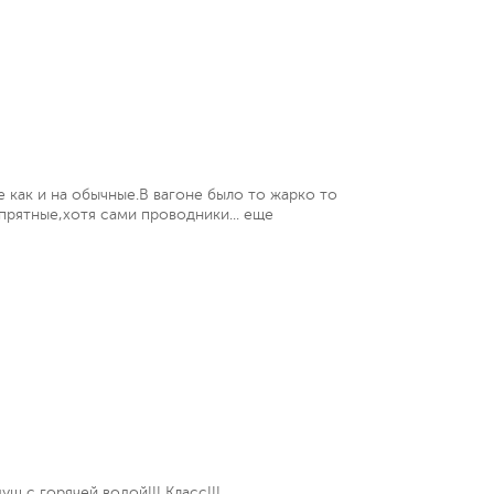
е как и на обычные.В вагоне было то жарко то
прятные,хотя сами проводники...
еще
уш с горячей водой!!! Класс!!!