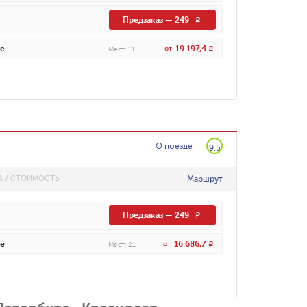
Предзаказ
—
249
R
19 197,4
е
от
R
Мест
:
11
О поезде
9.5
Маршрут
А / СТОИМОСТЬ
Предзаказ
—
249
R
16 686,7
е
от
R
Мест
:
21