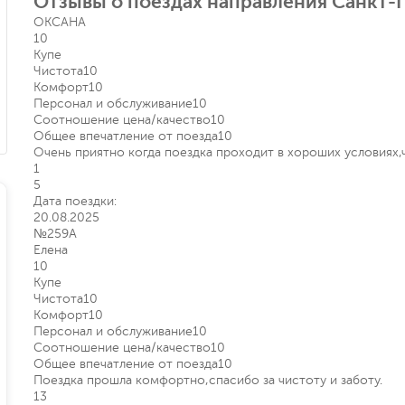
Отзывы о поездах направления Санкт-
ОКСАНА
10
Купе
Чистота
10
Комфорт
10
Персонал и обслуживание
10
Соотношение цена/качество
10
Общее впечатление от поезда
10
Очень приятно когда поездка проходит в хороших условиях
1
5
Дата поездки:
20.08.2025
№259А
Елена
10
Купе
Чистота
10
Комфорт
10
Персонал и обслуживание
10
Соотношение цена/качество
10
Общее впечатление от поезда
10
Поездка прошла комфортно,спасибо за чистоту и заботу.
13