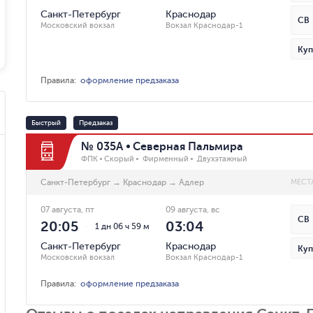
Санкт-Петербург
Краснодар
СВ
Московский вокзал
Вокзал Краснодар-1
Куп
Правила
:
оформление предзаказа
Быстрый
Предзаказ
№ 035А
Северная Пальмира
ФПК
Скорый
Фирменный
Двухэтажный
Санкт-Петербург
→
Краснодар
→
Адлер
МЕСТ
07 августа, пт
09 августа, вс
СВ
20:05
03:04
1 дн 06 ч 59 м
Санкт-Петербург
Краснодар
Куп
Московский вокзал
Вокзал Краснодар-1
Правила
:
оформление предзаказа