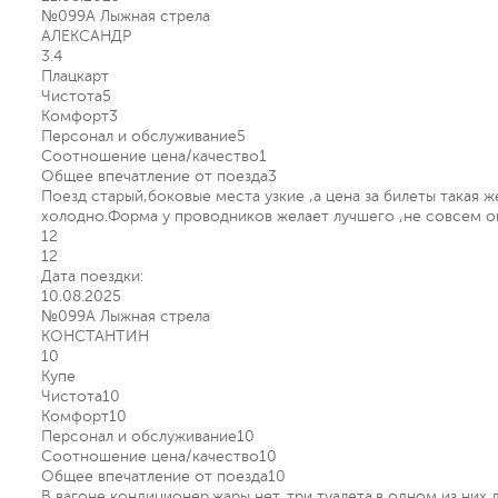
№099А Лыжная стрела
АЛЕКСАНДР
3.4
Плацкарт
Чистота
5
Комфорт
3
Персонал и обслуживание
5
Соотношение цена/качество
1
Общее впечатление от поезда
3
Поезд старый,боковые места узкие ,а цена за билеты такая ж
холодно.Форма у проводников желает лучшего ,не совсем о
12
12
Дата поездки:
10.08.2025
№099А Лыжная стрела
КОНСТАНТИН
10
Купе
Чистота
10
Комфорт
10
Персонал и обслуживание
10
Соотношение цена/качество
10
Общее впечатление от поезда
10
В вагоне кондиционер.жары нет. три туалета.в одном из них д