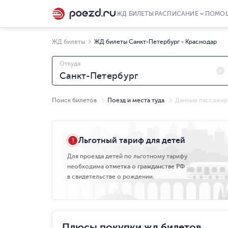
ЖД БИЛЕТЫ
РАСПИСАНИЕ
ПОМО
ЖД билеты
ЖД билеты Санкт-Петербург - Краснодар
Откуда
Поиск билетов
Поезд и места туда
Данные пассажир
Ср, 05.08
Льготный тариф для детей
Для проезда детей по льготному тарифу
необходима
отметка о гражданстве РФ
в свидетельстве о рождении.
Плюсы покупки жд билетов