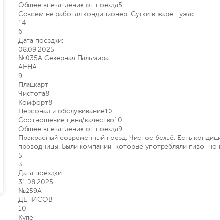
Общее впечатление от поезда
5
Совсем не работал кондиционер .Сутки в жаре ...ужас
14
6
Дата поездки:
08.09.2025
№035А Северная Пальмира
АННА
9
Плацкарт
Чистота
8
Комфорт
8
Персонал и обслуживание
10
Соотношение цена/качество
10
Общее впечатление от поезда
9
Прекрасный современный поезд. Чистое бельё. Есть кондиц
проводницы. Были компании, которые употребляли пиво, но в
5
3
Дата поездки:
31.08.2025
№259А
ДЕНИСОВ
10
Купе