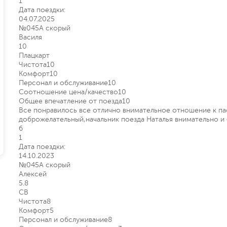
1
Дата поездки:
04.07.2025
№045А скорый
Василя
10
Плацкарт
Чистота
10
Комфорт
10
Персонал и обслуживание
10
Соотношение цена/качество
10
Общее впечатление от поезда
10
Все понравилось все отлично внимательное отношение к п
доброжелательный,начальник поезда Наталья внимательно и
6
1
Дата поездки:
14.10.2023
№045А скорый
Алексей
5.8
СВ
Чистота
8
Комфорт
5
Персонал и обслуживание
8