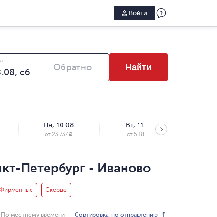
Войти
а
Обратно
Найти
Пн, 10.08
Вт, 11.08
Ср,
от
23 737
от
5 185
от
4
R
R
нкт-Петербург - Иваново
Фирменные
Скорые
Сортировка: по отправлению
По местному времени