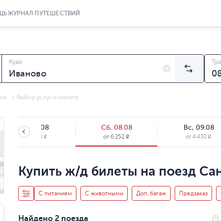
ЩЬ
ЖУРНАЛ ПУТЕШЕСТВИЙ
Куда
Туд
ов
Выбор услуг и оплата
Пт, 07.08
Сб, 08.08
Вс, 09.08
от
4 430
от
6 252
от
4 430
R
R
R
Купить ж/д билеты на поезд Са
С питанием
С животными
Доп. багаж
Предзаказ
Найдено 2 поезда