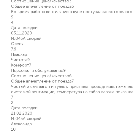
Соотношение цена/качество
3
Общее впечатление от поезда
5
Во время работы вентиляции в купе поступал запах горелого
9
4
Дата поездки:
03.11.2020
№045А скорый
Олеся
7.6
Плацкарт
Чистота
9
Комфорт
7
Персонал и обслуживание
9
Соотношение цена/качество
6
Общее впечатление от поезда
7
Чистый и сам вагон и туалет, приятные проводницы, намытые
системой вентиляции, температура на табло вагона показыва
7
2
Дата поездки:
21.02.2020
№045А скорый
Александр
10