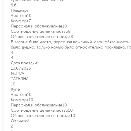
8.6
Плацкарт
Чистота
10
Комфорт
7
Персонал и обслуживание
10
Соотношение цена/качество
8
Общее впечатление от поезда
8
В вагоне было чисто, персонал вежливый, свои обязанности
было душно. Только ночью было относительно прохладно. Роз
4
4
Дата поездки:
13.07.2025
№347А
ТАТЬЯНА
10
Купе
Чистота
10
Комфорт
10
Персонал и обслуживание
10
Соотношение цена/качество
10
Общее впечатление от поезда
10
Отлично!
2