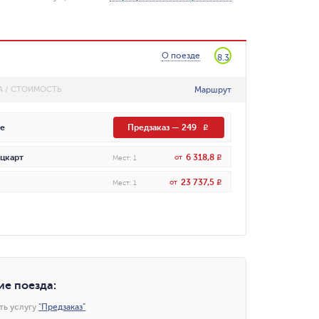
О поезде
8.3
Маршрут
А / СТОИМОСТЬ
е
Предзаказ
—
249
R
6 318,8
цкарт
от
R
Мест
:
1
23 737,5
от
R
Мест
:
1
ие поезда
:
ть услугу
"
Предзаказ
"