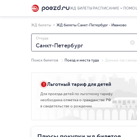
ЖД БИЛЕТЫ
РАСПИСАНИЕ
ПОМО
ЖД билеты
ЖД билеты Санкт-Петербург - Иваново
Откуда
Поиск билетов
Поезд и места туда
Данные пассажир
Чт, 06.08
Льготный тариф для детей
Для проезда детей по льготному тарифу
необходима
отметка о гражданстве РФ
в свидетельстве о рождении.
Плюсы покупки жд билетов