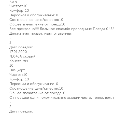
Купе
Чистота
10
Комфорт
10
Персонал и обслуживание
10
Соотношение цена/качество
10
Общее впечатление от поезда
10
Все прекрасно!!!! Большое спасибо проводнице Поезда 045АА 
Деликатная, приветливая, отзывчивая.
2
2
Дата поездки:
17.01.2020
№045А скорый
Константин
10
Плацкарт
Чистота
10
Комфорт
10
Персонал и обслуживание
10
Соотношение цена/качество
10
Общее впечатление от поезда
10
От поездки одни положительные эмоции чисто, тепло, вежл
2
2
Дата поездки: