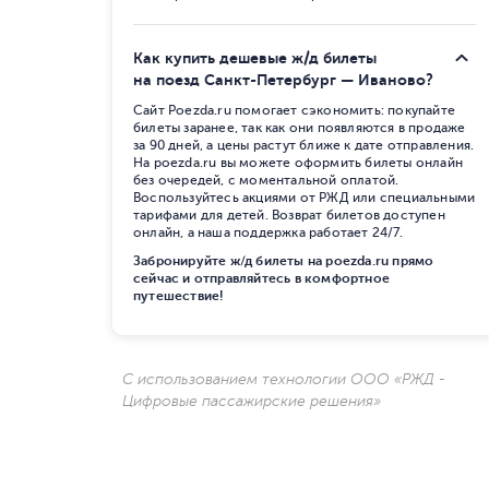
Как купить дешевые ж/д билеты
на поезд Санкт-Петербург — Иваново?
Сайт Poezda.ru помогает сэкономить: покупайте
билеты заранее, так как они появляются в продаже
за 90 дней, а цены растут ближе к дате отправления.
На poezda.ru вы можете оформить билеты онлайн
без очередей, с моментальной оплатой.
Воспользуйтесь акциями от РЖД или специальными
тарифами для детей. Возврат билетов доступен
онлайн, а наша поддержка работает 24/7.
Забронируйте ж/д билеты на poezda.ru прямо
сейчас и отправляйтесь в комфортное
путешествие!
С использованием технологии ООО «РЖД -
Цифровые пассажирские решения»