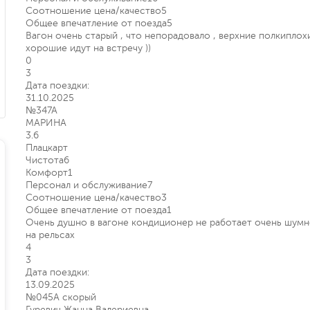
Соотношение цена/качество
5
Общее впечатление от поезда
5
Вагон очень старый , что непорадовало , верхние полкиплохи
хорошие идут на встречу ))
0
3
Дата поездки:
31.10.2025
№347А
МАРИНА
3.6
Плацкарт
Чистота
6
Комфорт
1
Персонал и обслуживание
7
Соотношение цена/качество
3
Общее впечатление от поезда
1
Очень душно в вагоне кондиционер не работает очень шумно
на рельсах
4
3
Дата поездки:
13.09.2025
№045А скорый
Гуревич Жанна Валериевна