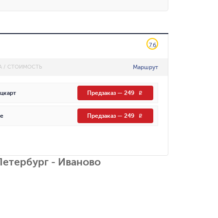
7.6
Маршрут
А / СТОИМОСТЬ
цкарт
Предзаказ
—
249
R
е
Предзаказ
—
249
R
Петербург - Иваново