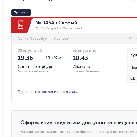
Предзаказ
№ 045А
Скорый
ФПК
Скорый
Фирменный
Санкт-Петербург
→
Иваново
МЕСТ
08 августа, сб
09 августа, вс
Куп
19:36
10:43
15 ч 07 м
Санкт-Петербург
Иваново
Пла
Московский вокзал
Вокзал Иваново
СВ
Правила
:
оформление предзаказа
Оформление предзаказа доступно на следующ
На данные поезда нет доступных билетов, но вы можете оформи