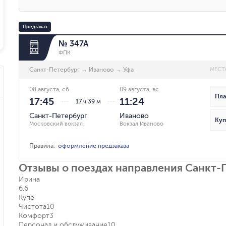
Предзаказ
№ 347А
ФПК
Санкт-Петербург
→
Иваново
→
Уфа
МЕСТ
08 августа, сб
09 августа, вс
Пла
17:45
11:24
17 ч 39 м
Санкт-Петербург
Иваново
Куп
Московский вокзал
Вокзал Иваново
Правила
:
оформление предзаказа
Отзывы о поездах направления Санкт-
Ирина
6.6
Купе
Чистота
10
Комфорт
3
Персонал и обслуживание
10