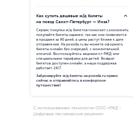
Как купить дешевые ж/д билеты
на поезд Санкт-Петербург — Инза?
Сервис покупки ж/д билетов помогает сэкономить:
покупайте билеты заранее, так как они появляются
в продаже за 90 дней, а цены растут ближе к дате
отправления. На poezda.ru вы можете оформить
билеты онлайн без очередей, с моментальной
оплатой. Воспользуйтесь акциями от РЖД или
специальными тарифами для детей. Возврат
билетов доступен онлайн, а наша поддержка
работает 24/7.
Забронируйте ж/д билеты на poezda.ru прямо
сейчас и отправляйтесь в комфортное
путешествие!
С использованием технологии ООО «РЖД -
Цифровые пассажирские решения»