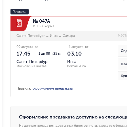
Предзаказ
№ 047А
ФПК
Скорый
Санкт-Петербург
→
Инза
→
Самара
МЕСТ
09 августа, вс
11 августа, вт
Сид
17:45
03:10
1 дн 08 ч 25 м
Санкт-Петербург
Инза
Пла
Московский вокзал
Вокзал Инза
Куп
Правила
:
оформление предзаказа
Оформление предзаказа доступно на следующ
На данные поезда нет доступных билетов, но вы можете оформи