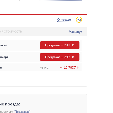
О поезде
7.4
Маршрут
А / СТОИМОСТЬ
ячий
Предзаказ
—
249
R
цкарт
Предзаказ
—
249
R
10 787,7
е
от
R
Мест
:
1
ие поезда
:
ть услугу
"
Предзаказ
"