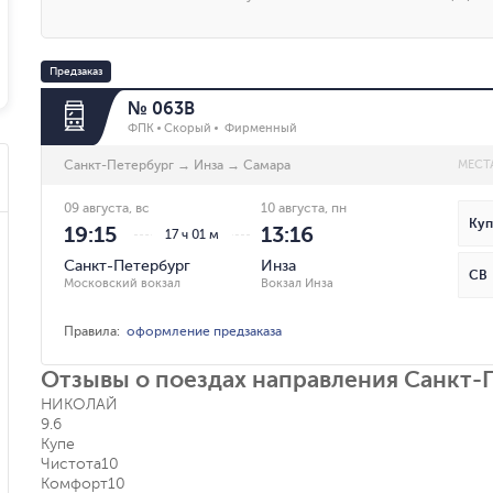
Предзаказ
№ 063В
ФПК
Скорый
Фирменный
Санкт-Петербург
→
Инза
→
Самара
МЕСТ
09 августа, вс
10 августа, пн
Куп
19:15
13:16
17 ч 01 м
Санкт-Петербург
Инза
СВ
Московский вокзал
Вокзал Инза
Правила
:
оформление предзаказа
Отзывы о поездах направления Санкт-П
НИКОЛАЙ
9.6
Купе
Чистота
10
Комфорт
10