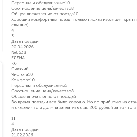
Персонал и обслуживание
10
Соотношение цена/качество
8
Общее впечатление от поезда
10
Хороший комфортный поезд, только плохая изоляция, храп 
слышно)
4
3
Дата поездки:
20.04.2026
№063В
ЕЛЕНА
7.6
Сидячий
Чистота
10
Комфорт
10
Персонал и обслуживание
5
Соотношение цена/качество
8
Общее впечатление от поезда
5
Во время поездки всe было хорошо. Но по прибытию на стан
и сказали что я должна заплатить ещe 200 рублей за то что в 
11
4
Дата поездки:
21.02.2026