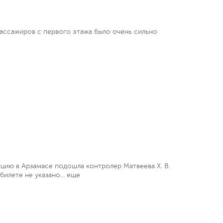
пассажиров с первого этажа было очень сильно
цию в Арзамасе подошла контролeр Матвеева Х. В.
билете не указано...
еще