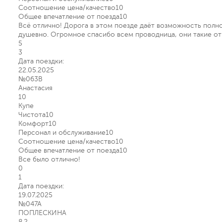
Соотношение цена/качество
10
Общее впечатление от поезда
10
Всё отлично! Дорога в этом поезде даёт возможность полно
душевно. Огромное спасибо всем проводница, они такие от
5
3
Дата поездки:
22.05.2025
№063В
Анастасия
10
Купе
Чистота
10
Комфорт
10
Персонал и обслуживание
10
Соотношение цена/качество
10
Общее впечатление от поезда
10
Все было отлично!
0
1
Дата поездки:
19.07.2025
№047А
ПОПЛЕСКИНА
8.2