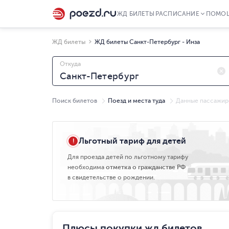
ЖД БИЛЕТЫ
РАСПИСАНИЕ
ПОМО
ЖД билеты
ЖД билеты Санкт-Петербург - Инза
Откуда
Поиск билетов
Поезд и места туда
Данные пассажир
Пт, 07.08
Льготный тариф для детей
Для проезда детей по льготному тарифу
необходима
отметка о гражданстве РФ
в свидетельстве о рождении.
Плюсы покупки жд билетов