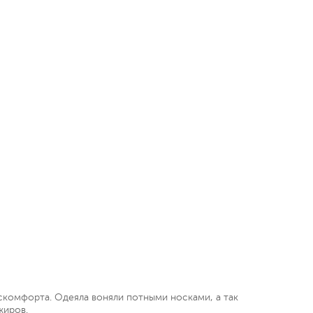
искомфорта. Одеяла воняли потными носками, а так
жиров.