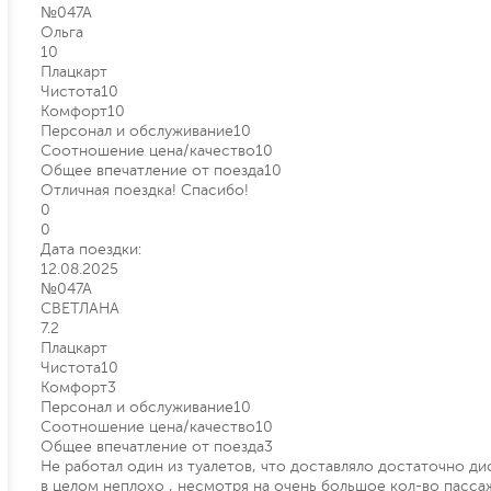
№047А
Ольга
10
Плацкарт
Чистота
10
Комфорт
10
Персонал и обслуживание
10
Соотношение цена/качество
10
Общее впечатление от поезда
10
Отличная поездка! Спасибо!
0
0
Дата поездки:
12.08.2025
№047А
СВЕТЛАНА
7.2
Плацкарт
Чистота
10
Комфорт
3
Персонал и обслуживание
10
Соотношение цена/качество
10
Общее впечатление от поезда
3
Не работал один из туалетов, что доставляло достаточно д
в целом неплохо , несмотря на очень большое кол-во пасса