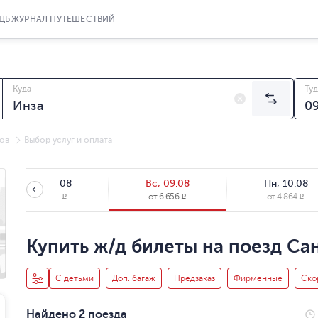
ЩЬ
ЖУРНАЛ ПУТЕШЕСТВИЙ
Куда
Туд
ов
Выбор услуг и оплата
Сб, 08.08
Вс, 09.08
Пн, 10.08
от
9 557
от
6 656
от
4 864
R
R
R
Купить ж/д билеты на поезд Са
С детьми
Доп. багаж
Предзаказ
Фирменные
Ско
Найдено 2 поезда