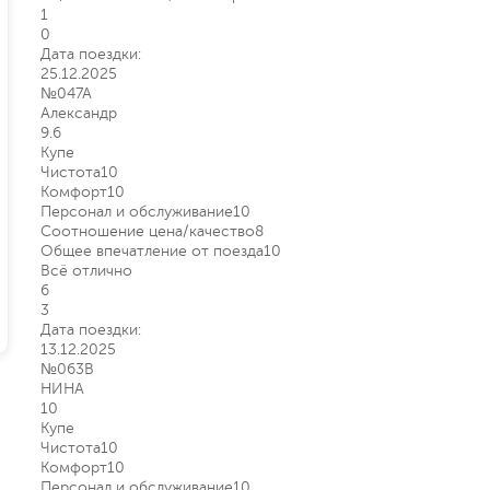
1
0
Дата поездки:
25.12.2025
№047А
Александр
9.6
Купе
Чистота
10
Комфорт
10
Персонал и обслуживание
10
Соотношение цена/качество
8
Общее впечатление от поезда
10
Всё отлично
6
3
Дата поездки:
13.12.2025
№063В
НИНА
10
Купе
Чистота
10
Комфорт
10
Персонал и обслуживание
10