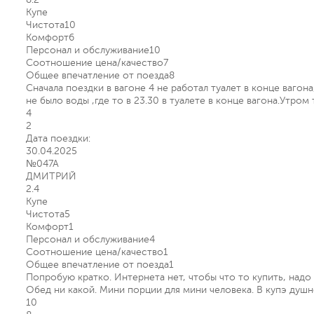
Купе
Чистота
10
Комфорт
6
Персонал и обслуживание
10
Соотношение цена/качество
7
Общее впечатление от поезда
8
Сначала поездки в вагоне 4 не работал туалет в конце ваг
не было воды ,где то в 23.30 в туалете в конце вагона.Утром 
4
2
Дата поездки:
30.04.2025
№047А
ДМИТРИЙ
2.4
Купе
Чистота
5
Комфорт
1
Персонал и обслуживание
4
Соотношение цена/качество
1
Общее впечатление от поезда
1
Попробую кратко. Интернета нет, чтобы что то купить, надо 
Обед ни какой. Мини порции для мини человека. В купэ душно
10