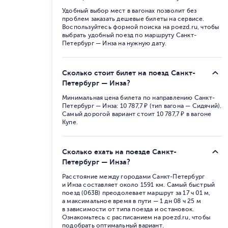
Удобный выбор мест в вагонах позволит без
проблем заказать дешевые билеты на сервисе.
Воспользуйтесь формой поиска на poezd.ru, чтобы
выбрать удобный поезд по маршруту Санкт-
Петербург — Инза на нужную дату.
Сколько стоит билет на поезд Санкт-
Петербург — Инза?
Минимальная цена билета по направлению Санкт-
Петербург — Инза: 10 787,7 ₽ (тип вагона — Сидячий).
Самый дорогой вариант стоит 10 787,7 ₽ в вагоне
Купе.
Сколько ехать на поезде Санкт-
Петербург — Инза?
Расстояние между городами Санкт-Петербург
и Инза составляет около 1591 км. Самый быстрый
поезд (063В) преодолевает маршрут за 17 ч 01 м,
а максимальное время в пути — 1 дн 08 ч 25 м
в зависимости от типа поезда и остановок.
Ознакомьтесь с расписанием на poezd.ru, чтобы
подобрать оптимальный вариант.