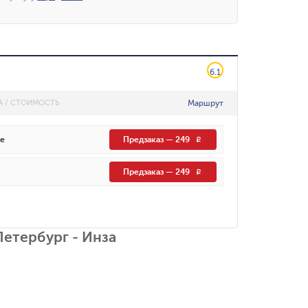
6.1
Маршрут
А / СТОИМОСТЬ
е
Предзаказ
—
249
R
Предзаказ
—
249
R
етербург - Инза