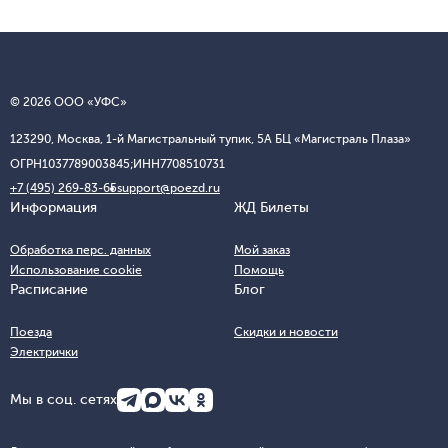
© 2026 ООО «УФС»
123290, Москва, 1-й Магистральный тупик, 5А БЦ «Магистраль Плаза»
ОГРН
1037789003845;
ИНН
7708510731
+7 (495) 269-83-65
support@poezd.ru
Информация
ЖД Билеты
Обработка перс. данных
Мой заказ
Использование cookie
Помощь
Расписание
Блог
Поезда
Скидки и новости
Электрички
Мы в соц. сетях