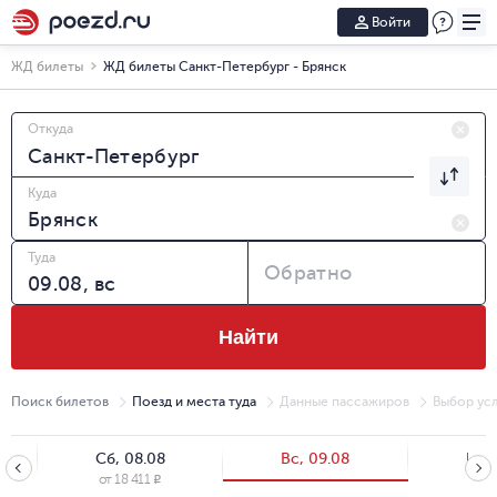
Войти
ЖД билеты
ЖД билеты Санкт-Петербург - Брянск
Откуда
Куда
Туда
Обратно
Найти
Поиск билетов
Поезд и места туда
Данные пассажиров
Выбор усл
Сб, 08.08
Вс, 09.08
Пн, 
от
18 411
от
6
R