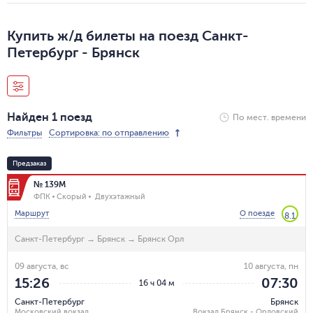
Купить ж/д билеты на поезд Санкт-
Петербург - Брянск
Найден 1 поезд
По мест. времени
Фильтры
Сортировка: по отправлению
Предзаказ
№ 139М
ФПК
Скорый
Двухэтажный
Маршрут
О поезде
8.1
Санкт-Петербург
→
Брянск
→
Брянск Орл
09 августа, вс
10 августа, пн
15:26
07:30
16 ч 04 м
Санкт-Петербург
Брянск
Московский вокзал
Вокзал Брянск - Орловский