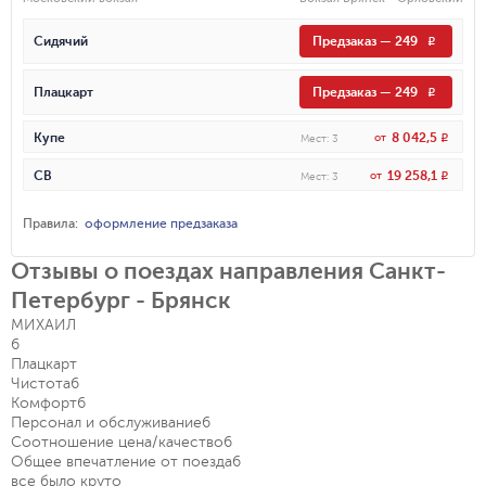
Сидячий
Предзаказ
—
249
R
Плацкарт
Предзаказ
—
249
R
8 042,5
Купе
от
R
Мест
:
3
19 258,1
СВ
от
R
Мест
:
3
Правила
:
оформление предзаказа
Отзывы о поездах направления Санкт-
Петербург - Брянск
МИХАИЛ
6
Плацкарт
Чистота
6
Комфорт
6
Персонал и обслуживание
6
Соотношение цена/качество
6
Общее впечатление от поезда
6
все было круто