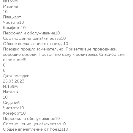
№139М
Марина
10
Плацкарт
Чистота
10
Комфорт
10
Персонал и обслуживание
10
Соотношение цена/качество
10
Общее впечатление от поезда
10
Поездка прошла замечательно. Приветливые проводники,
хорошие соседи. Постоянно езжу к родителям. Спасибо вам
огромное!!!!
0
0
Дата поездки:
25.03.2023
№139М
Наталья
10
Сидячий
Чистота
10
Комфорт
10
Персонал и обслуживание
10
Соотношение цена/качество
10
Общее впечатление от поезда
10