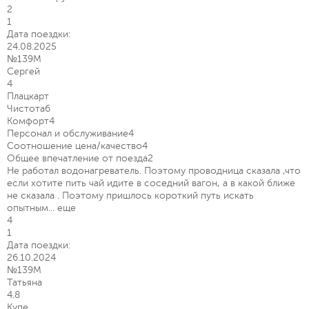
2
1
Дата поездки:
24.08.2025
№139М
Сергей
4
Плацкарт
Чистота
6
Комфорт
4
Персонал и обслуживание
4
Соотношение цена/качество
4
Общее впечатление от поезда
2
Не работал водонагреватель. Поэтому проводница сказала ,что
если хотите пить чай идите в соседний вагон, а в какой ближе
не сказала . Поэтому пришлось короткий путь искать
опытным...
еще
4
1
Дата поездки:
26.10.2024
№139М
Татьяна
4.8
Купе