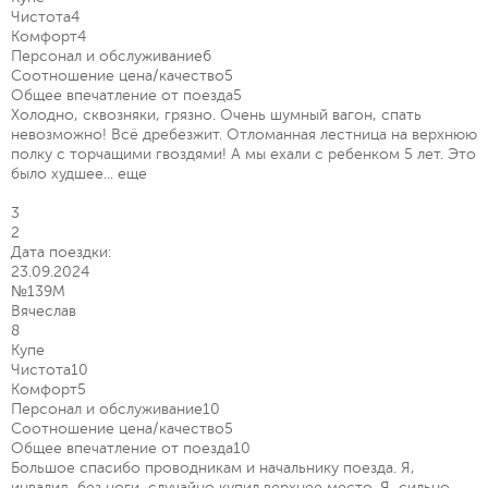
Чистота
4
Комфорт
4
Персонал и обслуживание
6
Соотношение цена/качество
5
Общее впечатление от поезда
5
Холодно, сквозняки, грязно. Очень шумный вагон, спать
невозможно! Всё дребезжит. Отломанная лестница на верхнюю
полку с торчащими гвоздями! А мы ехали с ребенком 5 лет. Это
было худшее...
еще
3
2
Дата поездки:
23.09.2024
№139М
Вячеслав
8
Купе
Чистота
10
Комфорт
5
Персонал и обслуживание
10
Соотношение цена/качество
5
Общее впечатление от поезда
10
Большое спасибо проводникам и начальнику поезда. Я,
инвалид, без ноги, случайно купил верхнее место. Я, сильно