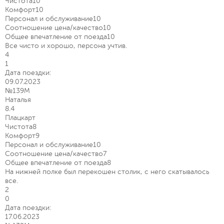
Чистота
10
Комфорт
10
Персонал и обслуживание
10
Соотношение цена/качество
10
Общее впечатление от поезда
10
Все чисто и хорошо, персона учтив.
4
1
Дата поездки:
09.07.2023
№139М
Наталья
8.4
Плацкарт
Чистота
8
Комфорт
9
Персонал и обслуживание
10
Соотношение цена/качество
7
Общее впечатление от поезда
8
На нижней полке был перекошен столик, с него скатывалось
все.
2
0
Дата поездки:
17.06.2023