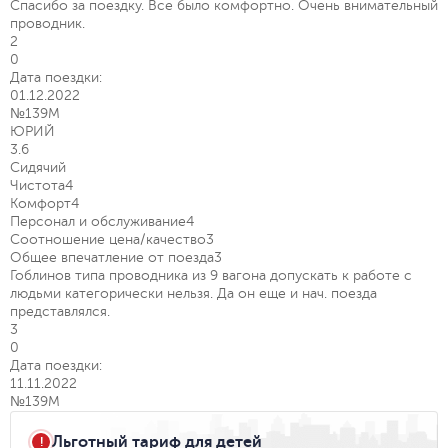
Спасибо за поездку. Все было комфортно. Очень внимательный
проводник.
2
0
Дата поездки:
01.12.2022
№139М
ЮРИЙ
3.6
Сидячий
Чистота
4
Комфорт
4
Персонал и обслуживание
4
Соотношение цена/качество
3
Общее впечатление от поезда
3
Гоблинов типа проводника из 9 вагона допускать к работе с
людьми категорически нельзя. Да он еще и нач. поезда
представлялся.
3
0
Дата поездки:
11.11.2022
№139М
Льготный тариф для детей