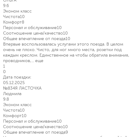
ОЛЬГА
9.6
Эконом класс
Чистота
10
Комфорт
8
Персонал и обслуживание
10
Соотношение цена/качество
10
Общее впечатление от поезда
10
Впервые воспользовалась услугами этого поезда. В целом
очень не плохо. Чисто, для ног много места, розетки под
каждым креслом. Единственное на чтобы обратила внимания,
проводников,...
еще
1
0
Дата поездки:
05.12.2025
№834Я ЛАСТОЧКА
Людмила
9.8
Эконом класс
Чистота
10
Комфорт
10
Персонал и обслуживание
10
Соотношение цена/качество
10
Общее впечатление от поезда
9