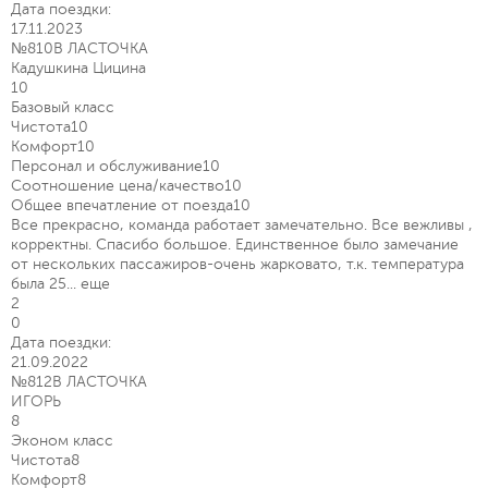
Дата поездки:
17.11.2023
№810В ЛАСТОЧКА
Кадушкина Цицина
10
Базовый класс
Чистота
10
Комфорт
10
Персонал и обслуживание
10
Соотношение цена/качество
10
Общее впечатление от поезда
10
Все прекрасно, команда работает замечательно. Все вежливы ,
корректны. Спасибо большое. Единственное было замечание
от нескольких пассажиров-очень жарковато, т.к. температура
была 25...
еще
2
0
Дата поездки:
21.09.2022
№812В ЛАСТОЧКА
ИГОРЬ
8
Эконом класс
Чистота
8
Комфорт
8