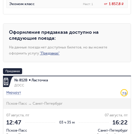
1 857,8
Эконом класс
от
R
Мест
:
1
Оформление предзаказа доступно на
следующие поезда
:
На данные поезда нет доступных билетов, но вы можете
оформить услугу
"
Предзаказ
"
Предзаказ
№ 812В
Ласточка
ДОСС
Маршрут
7.9
Псков-Пасс
→
Санкт-Петербург
07 августа, пт
07 августа, пт
12:47
16:22
03 ч 35 м
Псков-Пасс
Санкт-Петербург