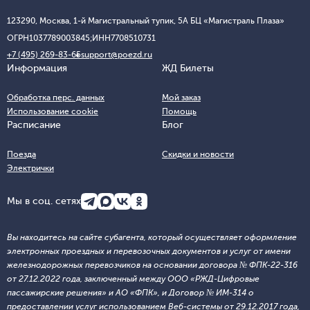
123290, Москва, 1-й Магистральный тупик, 5А БЦ «Магистраль Плаза»
ОГРН
1037789003845;
ИНН
7708510731
+7 (495) 269-83-65
support@poezd.ru
Информация
ЖД Билеты
Обработка перс. данных
Мой заказ
Использование cookie
Помощь
Расписание
Блог
Поезда
Скидки и новости
Электрички
Мы в соц. сетях
Вы находитесь на сайте субагента, который осуществляет оформление
электронных проездных и перевозочных документов и услуг от имени
железнодорожных перевозчиков на основании договора № ФПК-22-316
от 27.12.2022 года, заключенный между ООО «РЖД-Цифровые
пассажирские решения» и АО «ФПК», и Договор № ИМ-314 о
предоставлении услуг использованием Веб-системы от 29.12.2017 года,