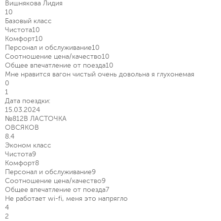
Вишнякова Лидия
10
Базовый класс
Чистота
10
Комфорт
10
Персонал и обслуживание
10
Соотношение цена/качество
10
Общее впечатление от поезда
10
Мне нравится вагон чистый очень довольна я глухонемая
0
1
Дата поездки:
15.03.2024
№812В ЛАСТОЧКА
ОВСЯКОВ
8.4
Эконом класс
Чистота
9
Комфорт
8
Персонал и обслуживание
9
Соотношение цена/качество
9
Общее впечатление от поезда
7
Не работает wi-fi, меня это напрягло
4
2