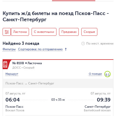
Купить ж/д билеты на поезд Псков-Пасс -
Санкт-Петербург
Ласточка
С животными
Предзаказ
Скорые
Найдено 3 поезда
По мест. времени
Фильтры
Сортировка: по отправлению
№ 810В
Ласточка
ДОСС
Скорый
Маршрут
О поезде
9.1
Псков-Пасс
→
Санкт-Петербург
07 августа, пт
07 августа, пт
06:04
09:39
03 ч 35 м
Псков-Пасс
Санкт-Петербург
Вокзал Псков
Балтийский вокзал