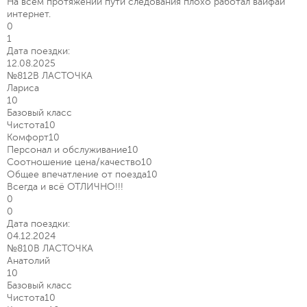
На всем протяжении пути следования плохо работал вайфай
интернет.
0
1
Дата поездки:
12.08.2025
№812В ЛАСТОЧКА
Лариса
10
Базовый класс
Чистота
10
Комфорт
10
Персонал и обслуживание
10
Соотношение цена/качество
10
Общее впечатление от поезда
10
Всегда и всё ОТЛИЧНО!!!
0
0
Дата поездки:
04.12.2024
№810В ЛАСТОЧКА
Анатолий
10
Базовый класс
Чистота
10