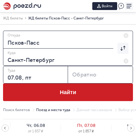
Войти
ЖД билеты
ЖД билеты Псков-Пасс - Санкт-Петербург
Откуда
Куда
Туда
Обратно
Найти
Поиск билетов
Поезд и места туда
Данные пассажиров
Выбор усл
Чт, 06.08
Пт, 07.08
Сб, 
от
1 857
от
1 857
от
1
R
R