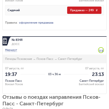
Вокзал Псков
Балтийский вокзал
Сидячий
Предзаказ
—
249
R
Правила
:
оформление предзаказа
№ 834Я
ДОСС
Маршрут
9.8
Печоры Псковские
→
Псков-Пасс
→
Санкт-Петербург
07 августа, пт
07 августа, пт
19:37
23:13
03 ч 36 м
Псков-Пасс
Санкт-Петербург
Вокзал Псков
Балтийский вокзал
Отзывы о поездах направления Псков-
Пасс - Санкт-Петербург