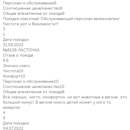
Персонал и обслуживание
8
Соотношение цена/качество
8
Общее впечатление от поезда
8
Поездки классные! Обслуживающий персонал великолепен!
Чистота уют и Вежливость!!!
3
1
Дата поездки:
31.08.2022
№810В ЛАСТОЧКА
Отзыв о поезде
9.6
Эконом класс
Чистота
10
Комфорт
10
Персонал и обслуживание
10
Соотношение цена/качество
10
Общее впечатление от поезда
8
Всё хорошо, чисто, комфортно, но вот животные в вагоне, это
большой минус! В вагоне много детей может у кого то
аллергия
4
9
Дата поездки:
04.07.2022