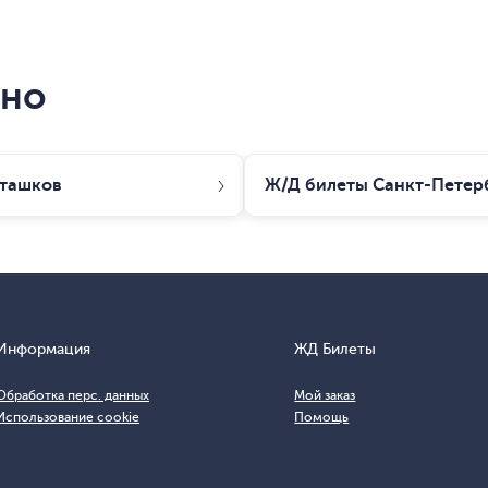
сно
сташков
Ж/Д билеты
Санкт-Петер
Информация
ЖД Билеты
Обработка перс. данных
Мой заказ
Использование cookie
Помощь