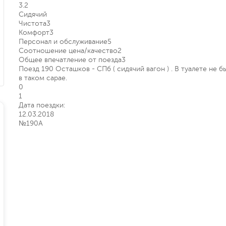
3.2
Сидячий
Чистота
3
Комфорт
3
Персонал и обслуживание
5
Соотношение цена/качество
2
Общее впечатление от поезда
3
Поезд 190 Осташков - СПб ( сидячий вагон ) . В туалете не 
в таком сарае.
0
1
Дата поездки:
12.03.2018
№190А