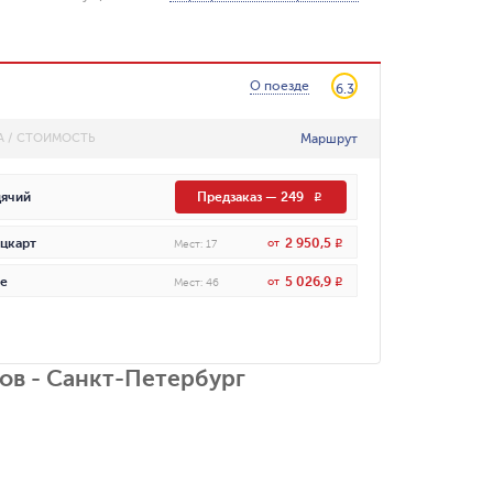
О поезде
6.3
Маршрут
А / СТОИМОСТЬ
ячий
Предзаказ
—
249
R
2 950,5
цкарт
от
R
Мест
:
17
5 026,9
е
от
R
Мест
:
46
ов - Санкт-Петербург