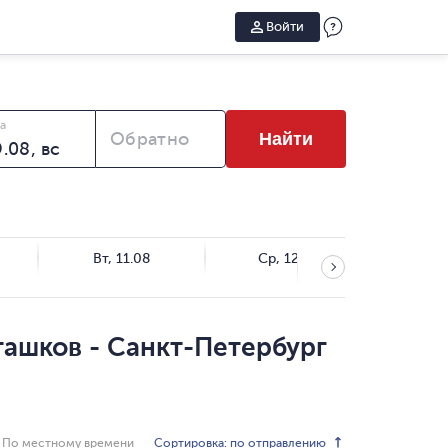
Войти
а
Обратно
Найти
Вт, 11.08
Ср, 12.08
Чт,
ташков - Санкт-Петербург
Сортировка: по отправлению
По местному времени