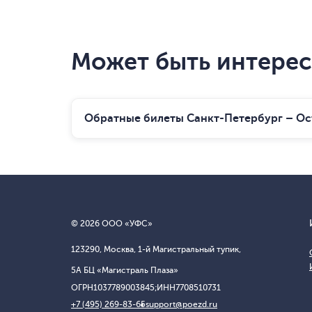
Может быть интере
Обратные билеты Санкт-Петербург – О
© 2026 ООО «УФС»
123290, Москва, 1-й Магистральный тупик,
5А БЦ «Магистраль Плаза»
ОГРН
1037789003845;
ИНН
7708510731
+7 (495) 269-83-65
support@poezd.ru