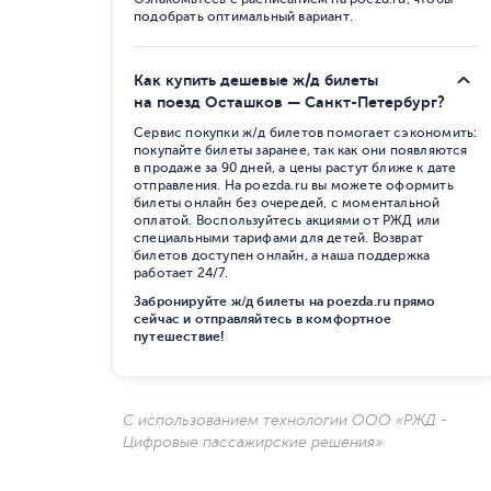
подобрать оптимальный вариант.
Как купить дешевые ж/д билеты
на поезд Осташков — Санкт-Петербург?
Сервис покупки ж/д билетов помогает сэкономить:
покупайте билеты заранее, так как они появляются
в продаже за 90 дней, а цены растут ближе к дате
отправления. На poezda.ru вы можете оформить
билеты онлайн без очередей, с моментальной
оплатой. Воспользуйтесь акциями от РЖД или
специальными тарифами для детей. Возврат
билетов доступен онлайн, а наша поддержка
работает 24/7.
Забронируйте ж/д билеты на poezda.ru прямо
сейчас и отправляйтесь в комфортное
путешествие!
С использованием технологии ООО «РЖД -
Цифровые пассажирские решения»