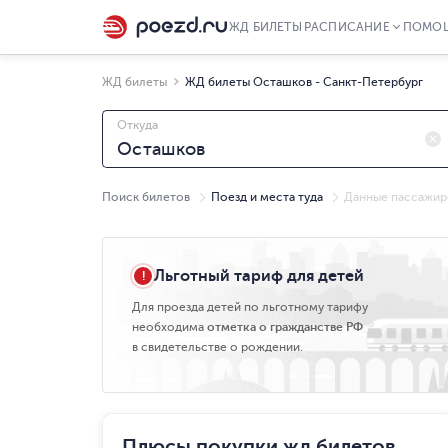
ЖД БИЛЕТЫ
РАСПИСАНИЕ
ПОМО
ЖД билеты
ЖД билеты Осташков - Санкт-Петербург
Откуда
Поиск билетов
Поезд и места туда
Данные пассажир
Пт, 07.08
Льготный тариф для детей
Для проезда детей по льготному тарифу
необходима
отметка о гражданстве РФ
в свидетельстве о рождении.
Плюсы покупки жд билетов