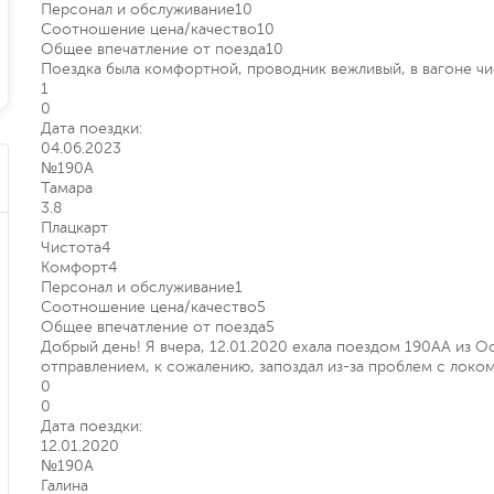
Персонал и обслуживание
10
Соотношение цена/качество
10
Общее впечатление от поезда
10
Поездка была комфортной, проводник вежливый, в вагоне чи
1
0
Дата поездки:
04.06.2023
№190А
Тамара
3.8
Плацкарт
Чистота
4
Комфорт
4
Персонал и обслуживание
1
Соотношение цена/качество
5
Общее впечатление от поезда
5
Добрый день! Я вчера, 12.01.2020 ехала поездом 190АА из О
отправлением, к сожалению, запоздал из-за проблем с локом
0
0
Дата поездки:
12.01.2020
№190А
Галина