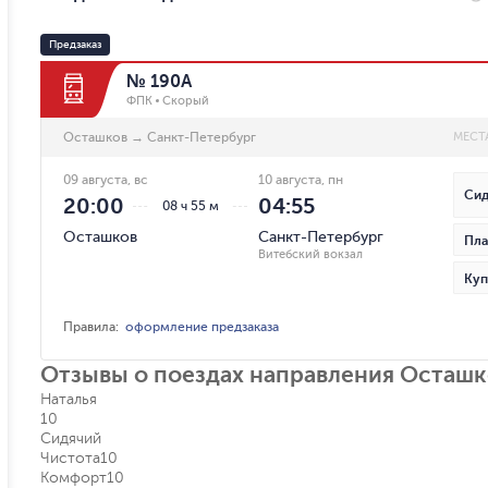
Предзаказ
№ 190А
ФПК
Скорый
Осташков
→
Санкт-Петербург
МЕСТ
09 августа, вс
10 августа, пн
Сид
20:00
04:55
08 ч 55 м
Осташков
Санкт-Петербург
Пла
Витебский вокзал
Куп
Правила
:
оформление предзаказа
Отзывы о поездах направления Осташк
Наталья
10
Сидячий
Чистота
10
Комфорт
10