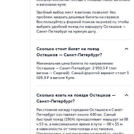
и вагонами-купе.
Удобный выбор мест в вагонах позволит без
проблем заказать дешевые билеты на сервисе.
Воспользуйтесь формой поиска на poezd.ru, чтобы
выбрать удобный поезд по маршруту Осташков —
Санкт-Петербург на нужную дату.
Сколько стоит билет на поезд
Осташков — Санкт-Петербург?
Минимальная цена билета по направлению
Осташков — Санкт-Петербург: 2 950,5 ₽ (тип
вагона — Сидячий). Самый дорогой вариант стоит 5
026,9 ₽ в вагоне Купе.
Сколько ехать на поезде Осташков —
Санкт-Петербург?
Расстояние между городами Осташков и Санкт-
Петербург составляет около 440 км. Самый
быстрый поезд (190А) преодолевает маршрут за 08
ч 55 м, а максимальное время в пути — 08 ч 55 м
в зависимости от типа поезда и остановок.
Ознакомьтесь с расписанием на poezd.ru, чтобы