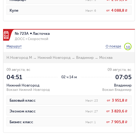
4 088,8
Купе
от
R
Мест
:
6
№ 723А
Ласточка
ДОСС
Скоростной
Маршрут
О поезде
10
Н.Новгород М
→
Нижний Новгород
→
Владимир
→
Москва
09 августа, вс
09 августа, вс
04:51
07:05
02 ч 14 м
Нижний Новгород
Владимир
Вокзал Нижний Новгород
Вокзал Владимир
3 951,8
Базовый класс
от
R
Мест
:
23
3 820,6
Эконом класс
от
R
Мест
:
27
7 905,8
Бизнес класс
от
R
Мест
:
1