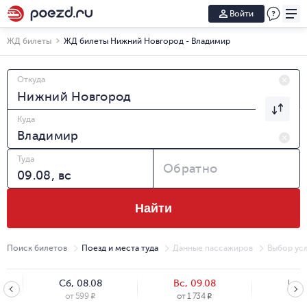
Войти
ЖД билеты
ЖД билеты Нижний Новгород - Владимир
Откуда
Куда
Туда
Обратно
Найти
Поиск билетов
Поезд и места туда
Данные пассажиров
Выбор усл
Сб, 08.08
Вс, 09.08
Пн, 
от
599
от
1 734
от
1
R
R