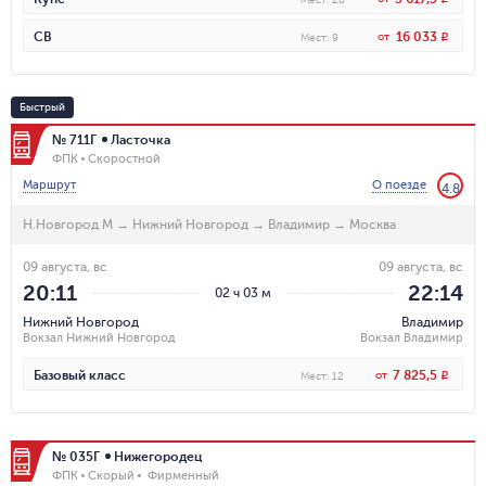
16 033
СВ
от
R
Мест
:
9
Быстрый
№ 711Г
Ласточка
ФПК
Скоростной
Маршрут
О поезде
4.8
Н.Новгород М
→
Нижний Новгород
→
Владимир
→
Москва
09 августа, вс
09 августа, вс
20:11
22:14
02 ч 03 м
Нижний Новгород
Владимир
Вокзал Нижний Новгород
Вокзал Владимир
7 825,5
Базовый класс
от
R
Мест
:
12
№ 035Г
Нижегородец
ФПК
Скорый
Фирменный