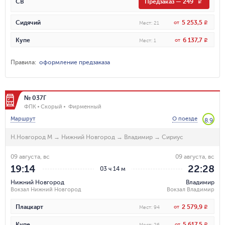
СВ
Предзаказ
—
249
R
5 253,5
Сидячий
от
R
Мест
:
21
6 137,7
Купе
от
R
Мест
:
1
Правила
:
оформление предзаказа
№ 037Г
ФПК
Скорый
Фирменный
Маршрут
О поезде
8.9
Н.Новгород М
→
Нижний Новгород
→
Владимир
→
Сириус
09 августа, вс
09 августа, вс
19:14
22:28
03 ч 14 м
Нижний Новгород
Владимир
Вокзал Нижний Новгород
Вокзал Владимир
2 579,9
Плацкарт
от
R
Мест
:
94
5 617,5
Купе
от
R
Мест
:
26