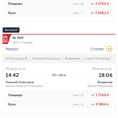
2 579,9
Плацкарт
от
R
Мест
:
19
3 208,2
Купе
от
R
Мест
:
7
Выгодный
№ 295Г
ФПК
Скорый
Маршрут
О поезде
7.7
Н.Новгород М
→
Нижний Новгород
→
Владимир
→
Санкт-Петербург
09 августа, вс
09 августа, вс
14:42
18:06
03 ч 24 м
Нижний Новгород
Владимир
Вокзал Нижний Новгород
Вокзал Владимир
1 734,8
Плацкарт
от
R
Мест
:
32
3 189,6
Купе
от
R
Мест
:
28