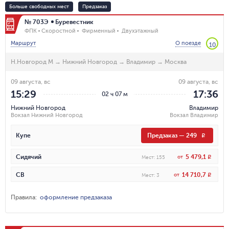
Больше свободных мест
Предзаказ
№ 703Э
Буревестник
ФПК
Скоростной
Фирменный
Двухэтажный
Маршрут
О поезде
10
Н.Новгород М
→
Нижний Новгород
→
Владимир
→
Москва
09 августа, вс
09 августа, вс
15:29
17:36
02 ч 07 м
Нижний Новгород
Владимир
Вокзал Нижний Новгород
Вокзал Владимир
Купе
Предзаказ
—
249
R
5 479,1
Сидячий
от
R
Мест
:
155
14 710,7
СВ
от
R
Мест
:
3
Правила
:
оформление предзаказа