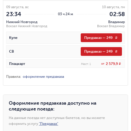
09 августа, вс
10 августа, пн
23:34
02:58
03 ч 24 м
Нижний Новгород
Владимир
Вокзал Нижний Новгород
Вокзал Владимир
Купе
Предзаказ
—
249
R
СВ
Предзаказ
—
249
R
2 579,9
Плацкарт
от
R
Мест
:
1
Правила
:
оформление предзаказа
Оформление предзаказа доступно на
следующие поезда
:
На данные поезда нет доступных билетов, но вы можете
оформить услугу
"
Предзаказ
"