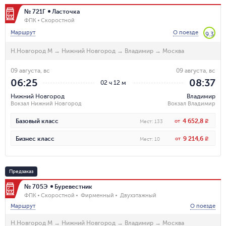
№ 721Г
Ласточка
ФПК
Скоростной
Маршрут
О поезде
9.3
Н.Новгород М
→
Нижний Новгород
→
Владимир
→
Москва
09 августа, вс
09 августа, вс
06:25
08:37
02 ч 12 м
Нижний Новгород
Владимир
Вокзал Нижний Новгород
Вокзал Владимир
4 652,8
Базовый класс
от
R
Мест
:
133
9 214,6
Бизнес класс
от
R
Мест
:
10
Предзаказ
№ 705Э
Буревестник
ФПК
Скоростной
Фирменный
Двухэтажный
Маршрут
О поезде
Н.Новгород М
→
Нижний Новгород
→
Владимир
→
Москва