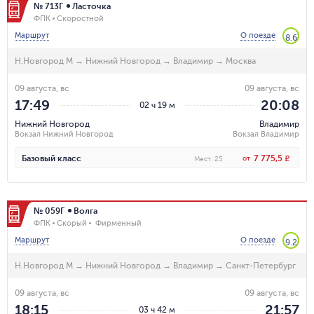
№ 713Г
Ласточка
ФПК
Скоростной
Маршрут
О поезде
8.6
Н.Новгород М
→
Нижний Новгород
→
Владимир
→
Москва
09 августа, вс
09 августа, вс
17:49
20:08
02 ч 19 м
Нижний Новгород
Владимир
Вокзал Нижний Новгород
Вокзал Владимир
7 775,5
Базовый класс
от
R
Мест
:
25
№ 059Г
Волга
ФПК
Скорый
Фирменный
Маршрут
О поезде
9.2
Н.Новгород М
→
Нижний Новгород
→
Владимир
→
Санкт-Петербург
09 августа, вс
09 августа, вс
18:15
21:57
03 ч 42 м