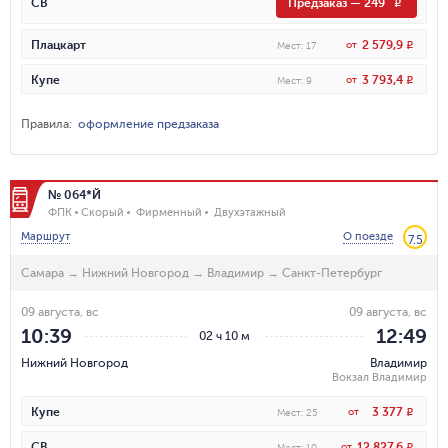
СВ
Предзаказ
—
249
R
2 579,9
Плацкарт
от
R
Мест
:
17
3 793,4
Купе
от
R
Мест
:
9
Правила
:
оформление предзаказа
№ 064*Й
ФПК
Скорый
Фирменный
Двухэтажный
Маршрут
О поезде
7.5
Самара
→
Нижний Новгород
→
Владимир
→
Санкт-Петербург
09 августа, вс
09 августа, вс
10:39
12:49
02 ч 10 м
Нижний Новгород
Владимир
Вокзал Владимир
3 377
Купе
от
R
Мест
:
25
12 827,6
СВ
от
R
Мест
:
10