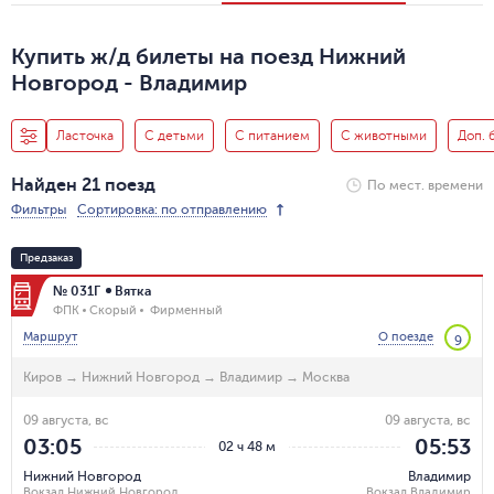
Купить ж/д билеты на поезд Нижний
Новгород - Владимир
Ласточка
С детьми
С питанием
С животными
Доп. 
Найден 21 поезд
По мест. времени
Фильтры
Сортировка: по отправлению
Предзаказ
№ 031Г
Вятка
ФПК
Скорый
Фирменный
Маршрут
О поезде
9
Киров
→
Нижний Новгород
→
Владимир
→
Москва
09 августа, вс
09 августа, вс
03:05
05:53
02 ч 48 м
Нижний Новгород
Владимир
Вокзал Нижний Новгород
Вокзал Владимир