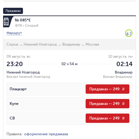
Предзаказ
№ 085*Е
ФПК
Скорый
Маршрут
8.7
Серов
→
Нижний Новгород
→
Владимир
→
Москва
09 августа, вс
10 августа, пн
23:20
02:14
02 ч 54 м
Нижний Новгород
Владимир
Вокзал Нижний Новгород
Вокзал Владимир
Плацкарт
Предзаказ
—
249
R
Купе
Предзаказ
—
249
R
СВ
Предзаказ
—
249
R
Правила
:
оформление предзаказа