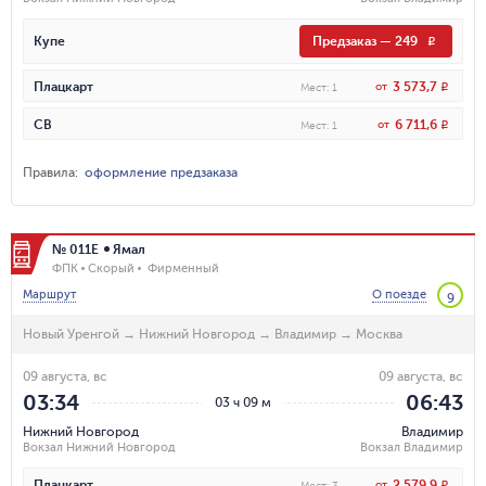
Купе
Предзаказ
—
249
R
3 573,7
Плацкарт
от
R
Мест
:
1
6 711,6
СВ
от
R
Мест
:
1
Правила
:
оформление предзаказа
№ 011Е
Ямал
ФПК
Скорый
Фирменный
Маршрут
О поезде
9
Новый Уренгой
→
Нижний Новгород
→
Владимир
→
Москва
09 августа, вс
09 августа, вс
03:34
06:43
03 ч 09 м
Нижний Новгород
Владимир
Вокзал Нижний Новгород
Вокзал Владимир
2 579,9
Плацкарт
от
R
Мест
:
3