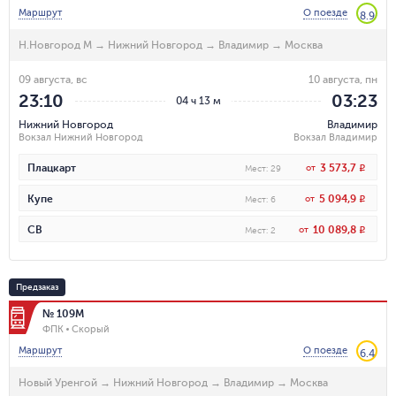
Маршрут
О поезде
8.9
Н.Новгород М
→
Нижний Новгород
→
Владимир
→
Москва
09 августа, вс
10 августа, пн
23:10
03:23
04 ч 13 м
Нижний Новгород
Владимир
Вокзал Нижний Новгород
Вокзал Владимир
3 573,7
Плацкарт
от
R
Мест
:
29
5 094,9
Купе
от
R
Мест
:
6
10 089,8
СВ
от
R
Мест
:
2
Предзаказ
№ 109М
ФПК
Скорый
Маршрут
О поезде
6.4
Новый Уренгой
→
Нижний Новгород
→
Владимир
→
Москва