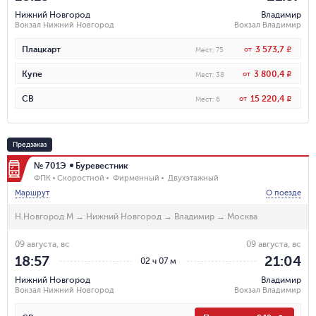
Нижний Новгород
Владимир
Вокзал Нижний Новгород
Вокзал Владимир
3 573,7
Плацкарт
от
R
Мест
:
75
3 800,4
Купе
от
R
Мест
:
38
15 220,4
СВ
от
R
Мест
:
6
Предзаказ
№ 701Э
Буревестник
ФПК
Скоростной
Фирменный
Двухэтажный
Маршрут
О поезде
Н.Новгород М
→
Нижний Новгород
→
Владимир
→
Москва
09 августа, вс
09 августа, вс
18:57
21:04
02 ч 07 м
Нижний Новгород
Владимир
Вокзал Нижний Новгород
Вокзал Владимир