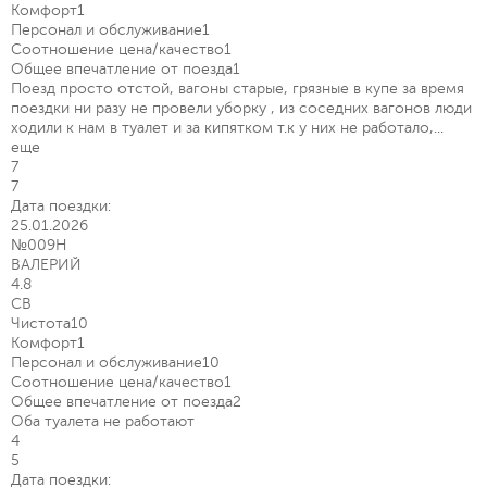
Комфорт
1
Персонал и обслуживание
1
Соотношение цена/качество
1
Общее впечатление от поезда
1
Поезд просто отстой, вагоны старые, грязные в купе за время
поездки ни разу не провели уборку , из соседних вагонов люди
ходили к нам в туалет и за кипятком т.к у них не работало,...
еще
7
7
Дата поездки:
25.01.2026
№009Н
ВАЛЕРИЙ
4.8
СВ
Чистота
10
Комфорт
1
Персонал и обслуживание
10
Соотношение цена/качество
1
Общее впечатление от поезда
2
Оба туалета не работают
4
5
Дата поездки: