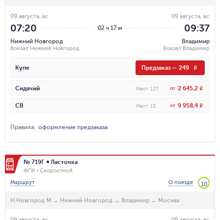
09 августа, вс
09 августа, вс
07:20
09:37
02 ч 17 м
Нижний Новгород
Владимир
Вокзал Нижний Новгород
Вокзал Владимир
Купе
Предзаказ
—
249
R
2 645,2
Сидячий
от
R
Мест
:
127
9 958,4
СВ
от
R
Мест
:
13
Правила
:
оформление предзаказа
№ 719Г
Ласточка
ФПК
Скоростной
Маршрут
О поезде
10
Н.Новгород М
→
Нижний Новгород
→
Владимир
→
Москва
09 августа, вс
09 августа, вс