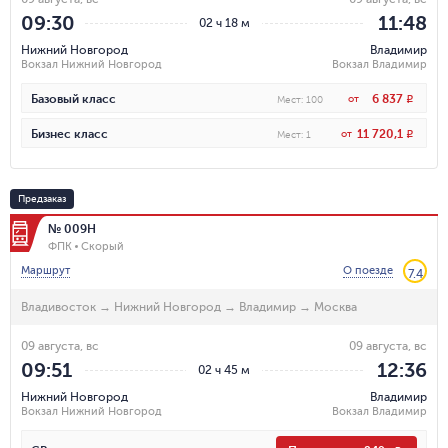
09:30
11:48
02 ч 18 м
Нижний Новгород
Владимир
Вокзал Нижний Новгород
Вокзал Владимир
6 837
Базовый класс
от
R
Мест
:
100
11 720,1
Бизнес класс
от
R
Мест
:
1
Предзаказ
№ 009Н
ФПК
Скорый
Маршрут
О поезде
7.4
Владивосток
→
Нижний Новгород
→
Владимир
→
Москва
09 августа, вс
09 августа, вс
09:51
12:36
02 ч 45 м
Нижний Новгород
Владимир
Вокзал Нижний Новгород
Вокзал Владимир