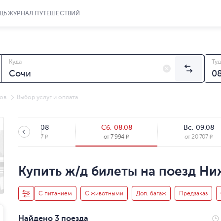
ЩЬ
ЖУРНАЛ ПУТЕШЕСТВИЙ
Куда
Туд
ов
Выбор услуг и оплата
Пт, 07.08
Сб, 08.08
Вс, 09.08
от
20 707
от
7 994
от
20 707
R
R
R
Купить ж/д билеты на поезд Ни
С питанием
С животными
Доп. багаж
Предзаказ
Найдено 3 поезда