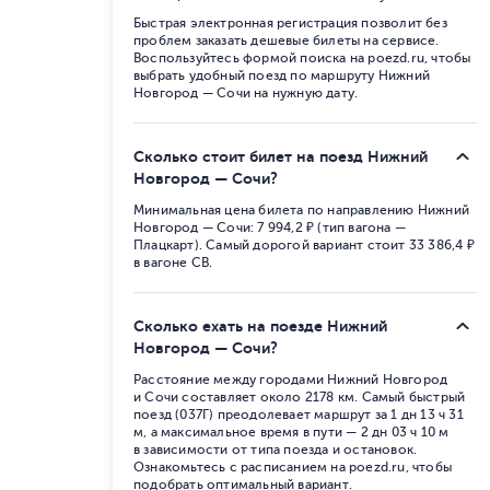
Быстрая электронная регистрация позволит без
проблем заказать дешевые билеты на сервисе.
Воспользуйтесь формой поиска на poezd.ru, чтобы
выбрать удобный поезд по маршруту Нижний
Новгород — Сочи на нужную дату.
Сколько стоит билет на поезд Нижний
Новгород — Сочи?
Минимальная цена билета по направлению Нижний
Новгород — Сочи: 7 994,2 ₽ (тип вагона —
Плацкарт). Самый дорогой вариант стоит 33 386,4 ₽
в вагоне СВ.
Сколько ехать на поезде Нижний
Новгород — Сочи?
Расстояние между городами Нижний Новгород
и Сочи составляет около 2178 км. Самый быстрый
поезд (037Г) преодолевает маршрут за 1 дн 13 ч 31
м, а максимальное время в пути — 2 дн 03 ч 10 м
в зависимости от типа поезда и остановок.
Ознакомьтесь с расписанием на poezd.ru, чтобы
подобрать оптимальный вариант.