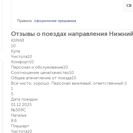
СВ
Правила
:
оформление предзаказа
Отзывы о поездах направления Нижний
ЮРИЙ
10
Купе
Чистота
10
Комфорт
10
Персонал и обслуживание
10
Соотношение цена/качество
10
Общее впечатление от поезда
10
Всё чисто, хорошо. Персонал вежливый, ответственный ))
1
5
Дата поездки:
01.12.2025
№309С
Наталья
8.6
Плацкарт
Чистота
10