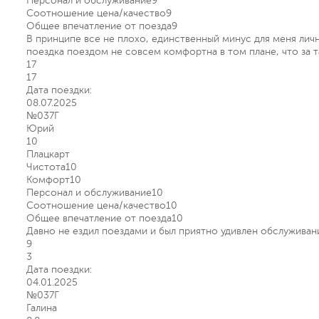
Персонал и обслуживание
9
Соотношение цена/качество
9
Общее впечатление от поезда
9
В принципе все не плохо, единственный минус для меня личн
поездка поездом не совсем комфортна в том плане, что за та
17
17
Дата поездки:
08.07.2025
№037Г
Юрий
10
Плацкарт
Чистота
10
Комфорт
10
Персонал и обслуживание
10
Соотношение цена/качество
10
Общее впечатление от поезда
10
Давно не ездил поездами и был приятно удивлен обслуживан
9
3
Дата поездки:
04.01.2025
№037Г
Галина