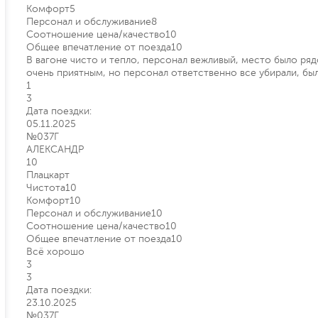
Комфорт
5
Персонал и обслуживание
8
Соотношение цена/качество
10
Общее впечатление от поезда
10
В вагоне чисто и тепло, персонал вежливый, место было рядо
очень приятным, но персонал ответственно все убирали, был
1
3
Дата поездки:
05.11.2025
№037Г
АЛЕКСАНДР
10
Плацкарт
Чистота
10
Комфорт
10
Персонал и обслуживание
10
Соотношение цена/качество
10
Общее впечатление от поезда
10
Всё хорошо
3
3
Дата поездки:
23.10.2025
№037Г