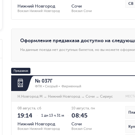
СВ
Нижний Новгород
Сочи
Вокзал Нижний Новгород
Вокзал Сочи
Оформление предзаказа доступно на следующ
На данные поезда нет доступных билетов, но вы можете оформи
Предзаказ
№ 037Г
ФПК
Скорый
Фирменный
Н.Новгород М
→
Нижний Новгород
→
Сочи
→
Сириус
МЕСТ
08 августа, сб
10 августа, пн
Пла
19:14
08:45
1 дн 13 ч 31 м
Нижний Новгород
Сочи
Куп
Вокзал Нижний Новгород
Вокзал Сочи