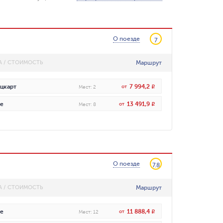
О поезде
7
Маршрут
А / СТОИМОСТЬ
7 994,2
цкарт
от
R
Мест
:
2
13 491,9
е
от
R
Мест
:
8
О поезде
7.8
Маршрут
А / СТОИМОСТЬ
11 888,4
е
от
R
Мест
:
12