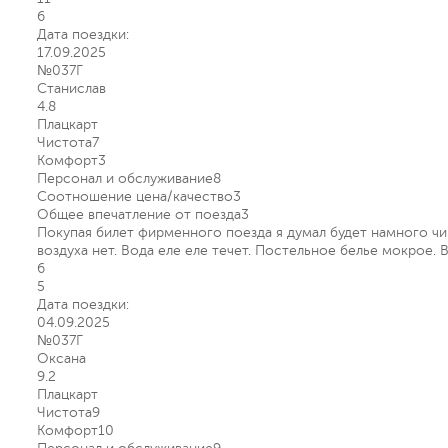
6
Дата поездки:
17.09.2025
№037Г
Станислав
4.8
Плацкарт
Чистота
7
Комфорт
3
Персонал и обслуживание
8
Соотношение цена/качество
3
Общее впечатление от поезда
3
Покупая билет фирменного поезда я думал будет намного чищ
воздуха нет. Вода еле еле течет. Постельное белье мокрое. 
6
5
Дата поездки:
04.09.2025
№037Г
Оксана
9.2
Плацкарт
Чистота
9
Комфорт
10