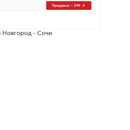
Предзаказ
—
249
R
 Новгород - Сочи