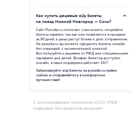
Как купить дешевые ж/д билеты
на поезд Нижний Новгород — Сочи?
Сайт Poezda.ru помогает сэкономить: покупайте
билеты заранее, так как они появляются в продаже
за 90 дней, а цены растут ближе к дате отправления.
На poezda.ru вы можете оформить билеты онлайн
без очередей, с моментальной оплатой.
Воспользуйтесь акциями от РЖД или специальными
тарифами для детей. Возврат билетов доступен
онлайн, а наша поддержка работает 24/7.
Забронируйте ж/д билеты на poezda.ru прямо
сейчас и отправляйтесь в комфортное
путешествие!
С использованием технологии ООО «РЖД -
Цифровые пассажирские решения»