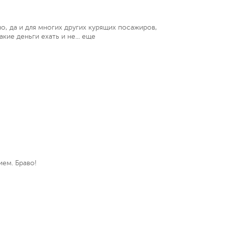
о, да и для многих других курящих посажиров,
кие деньги ехать и не...
еще
ием. Браво!