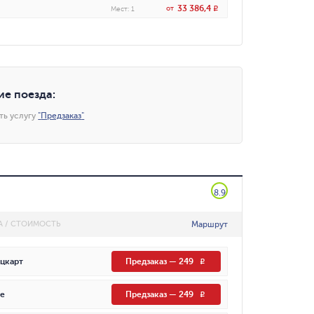
33 386,4
от
R
Мест
:
1
ие поезда
:
ть услугу
"
Предзаказ
"
8.9
Маршрут
А / СТОИМОСТЬ
цкарт
Предзаказ
—
249
R
е
Предзаказ
—
249
R