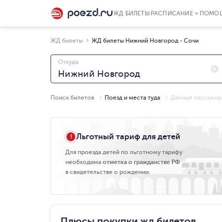
ЖД БИЛЕТЫ
РАСПИСАНИЕ
ПОМО
ЖД билеты
ЖД билеты Нижний Новгород - Сочи
Откуда
Поиск билетов
Поезд и места туда
Данные пассажир
Чт, 06.08
Льготный тариф для детей
Для проезда детей по льготному тарифу
необходима
отметка о гражданстве РФ
в свидетельстве о рождении.
Плюсы покупки жд билетов