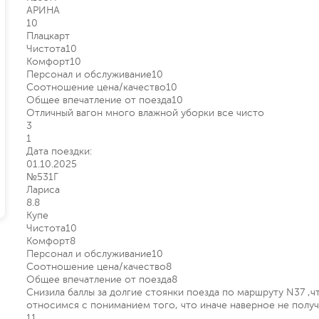
АРИНА
10
Плацкарт
Чистота
10
Комфорт
10
Персонал и обслуживание
10
Соотношение цена/качество
10
Общее впечатление от поезда
10
Отличный вагон много влажной уборки все чисто
3
1
Дата поездки:
01.10.2025
№531Г
Лариса
8.8
Купе
Чистота
10
Комфорт
8
Персонал и обслуживание
10
Соотношение цена/качество
8
Общее впечатление от поезда
8
Снизила баллы за долгие стоянки поезда по маршруту N37 ,ч
относимся с пониманием того, что иначе наверное не получае
11