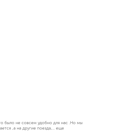
то было не совсем удобно для нас .Но мы
тся ,а на другие поезда,...
еще