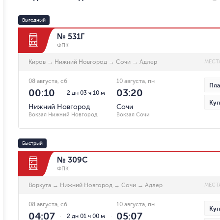
Выгодный
№ 531Г
ФПК
Киров
→
Нижний Новгород
→
Сочи
→
Адлер
МЕСТ
08 августа, сб
10 августа, пн
Пла
00:10
03:20
2 дн 03 ч 10 м
Куп
Нижний Новгород
Сочи
Вокзал Нижний Новгород
Вокзал Сочи
Быстрый
№ 309С
ФПК
Воркута
→
Нижний Новгород
→
Сочи
→
Адлер
МЕСТ
08 августа, сб
10 августа, пн
Куп
04:07
05:07
2 дн 01 ч 00 м