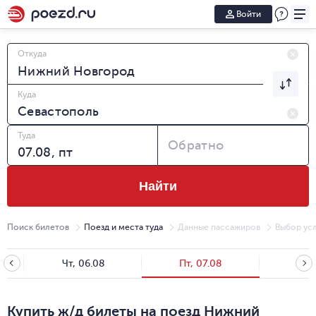
Войти
Откуда
Куда
Туда
Обратно
Найти
Поиск билетов
Поезд и места туда
Данные пассажиров
Выбор усл
Чт, 06.08
Пт, 07.08
Сб, 
Купить ж/д билеты на поезд Нижний