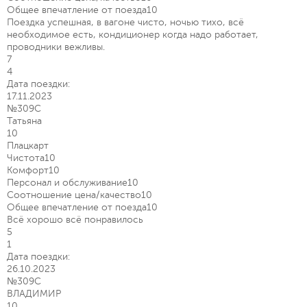
Общее впечатление от поезда
10
Поездка успешная, в вагоне чисто, ночью тихо, всё
необходимое есть, кондиционер когда надо работает,
проводники вежливы.
7
4
Дата поездки:
17.11.2023
№309С
Татьяна
10
Плацкарт
Чистота
10
Комфорт
10
Персонал и обслуживание
10
Соотношение цена/качество
10
Общее впечатление от поезда
10
Всё хорошо всё понравилось
5
1
Дата поездки:
26.10.2023
№309С
ВЛАДИМИР
10