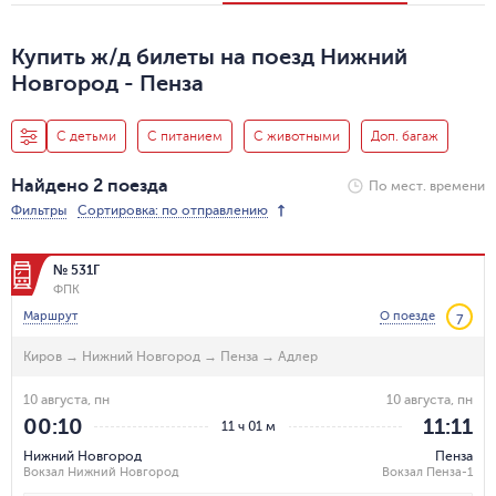
Купить ж/д билеты на поезд Нижний
Новгород - Пенза
С детьми
С питанием
С животными
Доп. багаж
Найдено 2 поезда
По мест. времени
Фильтры
Сортировка: по отправлению
№ 531Г
ФПК
Маршрут
О поезде
7
Киров
→
Нижний Новгород
→
Пенза
→
Адлер
10 августа, пн
10 августа, пн
00:10
11:11
11 ч 01 м
Нижний Новгород
Пенза
Вокзал Нижний Новгород
Вокзал Пенза-1