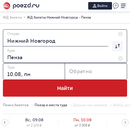
Войти
ЖД билеты
ЖД билеты Нижний Новгород - Пенза
Откуда
Куда
Туда
Обратно
Найти
Поиск билетов
Поезд и места туда
Данные пассажиров
Выбор усл
Вс, 09.08
Пн, 10.08
Вт, 
от
2 129
от
3 008
от
2
R
R