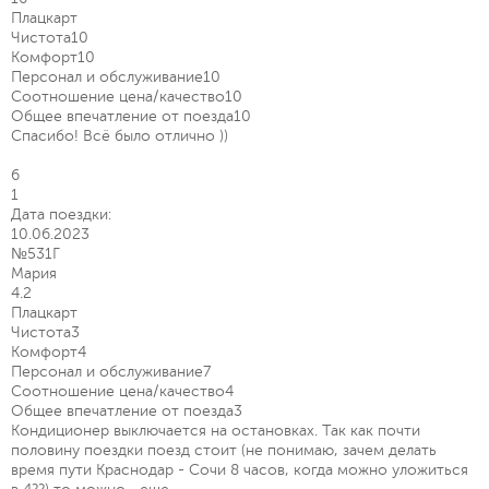
Плацкарт
Чистота
10
Комфорт
10
Персонал и обслуживание
10
Соотношение цена/качество
10
Общее впечатление от поезда
10
Спасибо! Всё было отлично ))
6
1
Дата поездки:
10.06.2023
№531Г
Мария
4.2
Плацкарт
Чистота
3
Комфорт
4
Персонал и обслуживание
7
Соотношение цена/качество
4
Общее впечатление от поезда
3
Кондиционер выключается на остановках. Так как почти
половину поездки поезд стоит (не понимаю, зачем делать
время пути Краснодар - Сочи 8 часов, когда можно уложиться