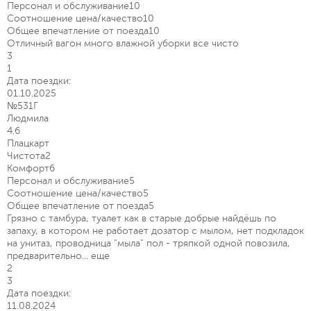
Персонал и обслуживание
10
Соотношение цена/качество
10
Общее впечатление от поезда
10
Отличный вагон много влажной уборки все чисто
3
1
Дата поездки:
01.10.2025
№531Г
Людмила
4.6
Плацкарт
Чистота
2
Комфорт
6
Персонал и обслуживание
5
Соотношение цена/качество
5
Общее впечатление от поезда
5
Грязно с тамбура, туалет как в старые добрые найдёшь по
запаху, в котором не работает дозатор с мылом, нет подкладок
на унитаз, проводница "мыла" пол - тряпкой одной повозила,
предварительно...
еще
2
3
Дата поездки:
11.08.2024