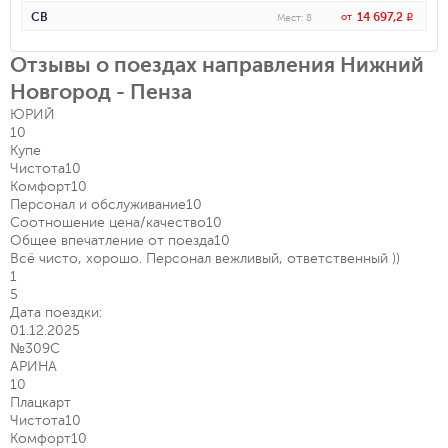
14 697,2
СВ
от
R
Мест
:
8
Отзывы о поездах направления Нижний
Новгород - Пенза
ЮРИЙ
10
Купе
Чистота
10
Комфорт
10
Персонал и обслуживание
10
Соотношение цена/качество
10
Общее впечатление от поезда
10
Всё чисто, хорошо. Персонал вежливый, ответственный ))
1
5
Дата поездки:
01.12.2025
№309С
АРИНА
10
Плацкарт
Чистота
10
Комфорт
10