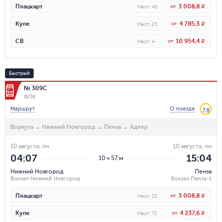
3 008,8
Плацкарт
от
R
Мест
:
45
4 785,3
Купе
от
R
Мест
:
25
10 954,4
СВ
от
R
Мест
:
4
Быстрый
№ 309С
ФПК
Маршрут
О поезде
7.8
Воркута
→
Нижний Новгород
→
Пенза
→
Адлер
10 августа, пн
10 августа, пн
04:07
15:04
10 ч 57 м
Нижний Новгород
Пенза
Вокзал Нижний Новгород
Вокзал Пенза-1
3 008,8
Плацкарт
от
R
Мест
:
32
4 237,6
Купе
от
R
Мест
:
72