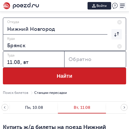
Войти
Откуда
Куда
Туда
Обратно
Найти
Поиск билетов
Станции пересадки
Пн, 10.08
Вт, 11.08
Ср, 
Купить ж/д билеты на поезд Нижний