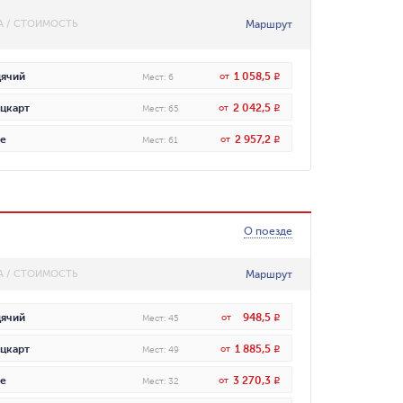
Маршрут
А / СТОИМОСТЬ
1 058,5
ячий
от
R
Мест
:
6
2 042,5
цкарт
от
R
Мест
:
65
2 957,2
е
от
R
Мест
:
61
О поезде
Маршрут
А / СТОИМОСТЬ
948,5
ячий
от
R
Мест
:
45
1 885,5
цкарт
от
R
Мест
:
49
3 270,3
е
от
R
Мест
:
32