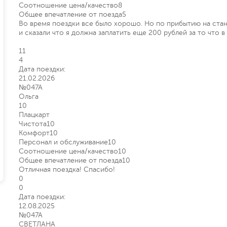
Соотношение цена/качество
8
Общее впечатление от поезда
5
Во время поездки всe было хорошо. Но по прибытию на стан
и сказали что я должна заплатить ещe 200 рублей за то что в 
11
4
Дата поездки:
21.02.2026
№047А
Ольга
10
Плацкарт
Чистота
10
Комфорт
10
Персонал и обслуживание
10
Соотношение цена/качество
10
Общее впечатление от поезда
10
Отличная поездка! Спасибо!
0
0
Дата поездки:
12.08.2025
№047А
СВЕТЛАНА