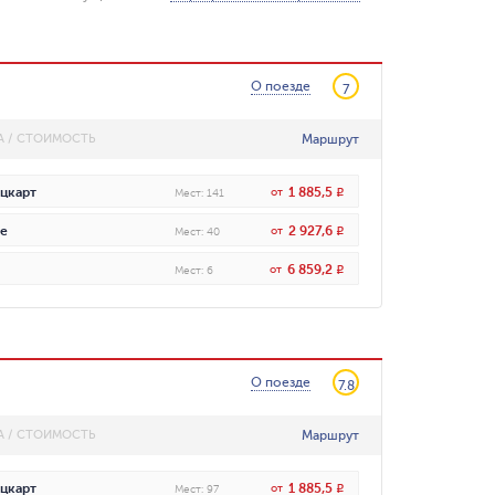
О поезде
7
Маршрут
А / СТОИМОСТЬ
1 885,5
цкарт
от
R
Мест
:
141
2 927,6
е
от
R
Мест
:
40
6 859,2
от
R
Мест
:
6
О поезде
7.8
Маршрут
А / СТОИМОСТЬ
1 885,5
цкарт
от
R
Мест
:
97