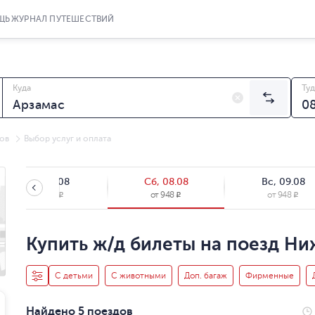
ЩЬ
ЖУРНАЛ ПУТЕШЕСТВИЙ
Куда
Туд
ов
Выбор услуг и оплата
Пт, 07.08
Сб, 08.08
Вс, 09.08
от
948
от
948
от
948
R
R
R
Купить ж/д билеты на поезд Ни
С детьми
С животными
Доп. багаж
Фирменные
Найдено 5 поездов