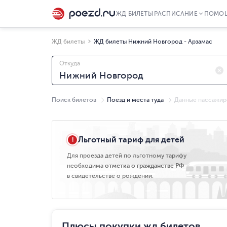
ЖД БИЛЕТЫ
РАСПИСАНИЕ
ПОМО
ЖД билеты
ЖД билеты Нижний Новгород - Арзамас
Откуда
Поиск билетов
Поезд и места туда
Данные пассажир
Чт, 06.08
Льготный тариф для детей
Для проезда детей по льготному тарифу
необходима
отметка о гражданстве РФ
в свидетельстве о рождении.
Плюсы покупки жд билетов