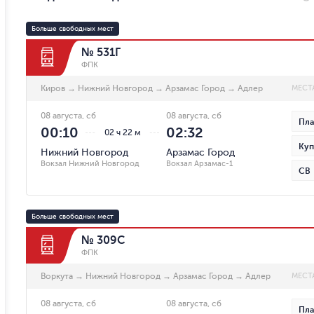
Больше свободных мест
№ 531Г
ФПК
Киров
→
Нижний Новгород
→
Арзамас Город
→
Адлер
МЕСТ
08 августа, сб
08 августа, сб
Пла
00:10
02:32
02 ч 22 м
Куп
Нижний Новгород
Арзамас Город
Вокзал Нижний Новгород
Вокзал Арзамас-1
СВ
Больше свободных мест
№ 309С
ФПК
Воркута
→
Нижний Новгород
→
Арзамас Город
→
Адлер
МЕСТ
08 августа, сб
08 августа, сб
Пла