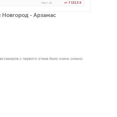
7 113,3
от
R
Мест
:
16
 Новгород - Арзамас
пассажиров с первого этажа было очень сильно