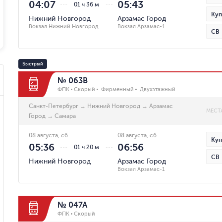
04:07
05:43
01 ч 36 м
Куп
Нижний Новгород
Арзамас Город
Вокзал Нижний Новгород
Вокзал Арзамас-1
СВ
Быстрый
№ 063В
ФПК
Скорый
Фирменный
Двухэтажный
Санкт-Петербург
→
Нижний Новгород
→
Арзамас
МЕСТ
Город
→
Самара
08 августа, сб
08 августа, сб
Куп
05:36
06:56
01 ч 20 м
СВ
Нижний Новгород
Арзамас Город
Вокзал Арзамас-1
№ 047А
ФПК
Скорый