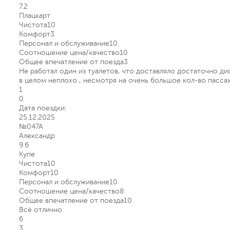
7.2
Плацкарт
Чистота
10
Комфорт
3
Персонал и обслуживание
10
Соотношение цена/качество
10
Общее впечатление от поезда
3
Не работал один из туалетов, что доставляло достаточно д
в целом неплохо , несмотря на очень большое кол-во пасса
1
0
Дата поездки:
25.12.2025
№047А
Александр
9.6
Купе
Чистота
10
Комфорт
10
Персонал и обслуживание
10
Соотношение цена/качество
8
Общее впечатление от поезда
10
Всё отлично
6
3