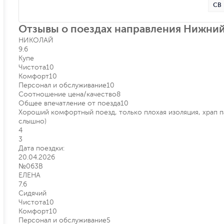
СВ
Отзывы о поездах направления Нижний
НИКОЛАЙ
9.6
Купе
Чистота
10
Комфорт
10
Персонал и обслуживание
10
Соотношение цена/качество
8
Общее впечатление от поезда
10
Хороший комфортный поезд, только плохая изоляция, храп 
слышно)
4
3
Дата поездки:
20.04.2026
№063В
ЕЛЕНА
7.6
Сидячий
Чистота
10
Комфорт
10
Персонал и обслуживание
5