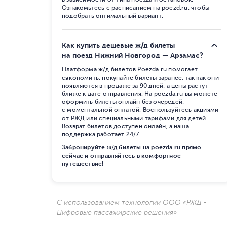
Ознакомьтесь с расписанием на poezd.ru, чтобы
подобрать оптимальный вариант.
Как купить дешевые ж/д билеты
на поезд Нижний Новгород — Арзамас?
Платформа ж/д билетов Poezda.ru помогает
сэкономить: покупайте билеты заранее, так как они
появляются в продаже за 90 дней, а цены растут
ближе к дате отправления. На poezda.ru вы можете
оформить билеты онлайн без очередей,
с моментальной оплатой. Воспользуйтесь акциями
от РЖД или специальными тарифами для детей.
Возврат билетов доступен онлайн, а наша
поддержка работает 24/7.
Забронируйте ж/д билеты на poezda.ru прямо
сейчас и отправляйтесь в комфортное
путешествие!
С использованием технологии ООО «РЖД -
Цифровые пассажирские решения»