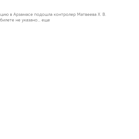
цию в Арзамасе подошла контролeр Матвеева Х. В.
билете не указано...
еще