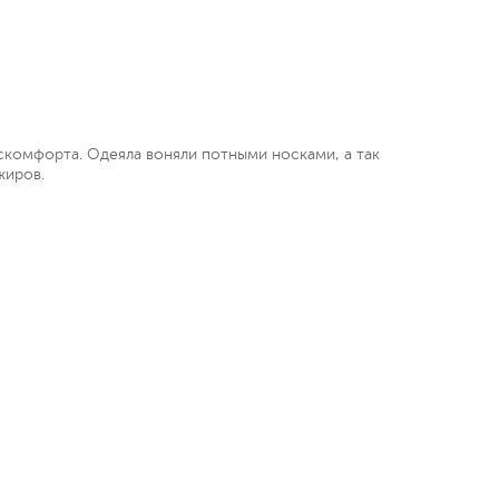
искомфорта. Одеяла воняли потными носками, а так
жиров.