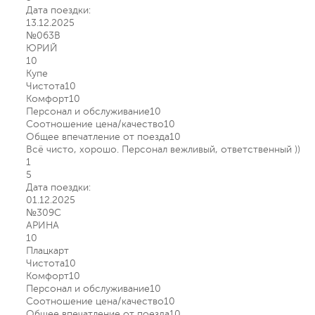
Дата поездки:
13.12.2025
№063В
ЮРИЙ
10
Купе
Чистота
10
Комфорт
10
Персонал и обслуживание
10
Соотношение цена/качество
10
Общее впечатление от поезда
10
Всё чисто, хорошо. Персонал вежливый, ответственный ))
1
5
Дата поездки:
01.12.2025
№309С
АРИНА
10
Плацкарт
Чистота
10
Комфорт
10
Персонал и обслуживание
10
Соотношение цена/качество
10
Общее впечатление от поезда
10