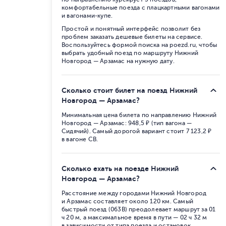
комфортабельные поезда с плацкартными вагонами
и вагонами-купе.
Простой и понятный интерфейс позволит без
проблем заказать дешевые билеты на сервисе.
Воспользуйтесь формой поиска на poezd.ru, чтобы
выбрать удобный поезд по маршруту Нижний
Новгород — Арзамас на нужную дату.
Сколько стоит билет на поезд Нижний
Новгород — Арзамас?
Минимальная цена билета по направлению Нижний
Новгород — Арзамас: 948,5 ₽ (тип вагона —
Сидячий). Самый дорогой вариант стоит 7 123,2 ₽
в вагоне СВ.
Сколько ехать на поезде Нижний
Новгород — Арзамас?
Расстояние между городами Нижний Новгород
и Арзамас составляет около 120 км. Самый
быстрый поезд (063В) преодолевает маршрут за 01
ч 20 м, а максимальное время в пути — 02 ч 32 м
в зависимости от типа поезда и остановок.