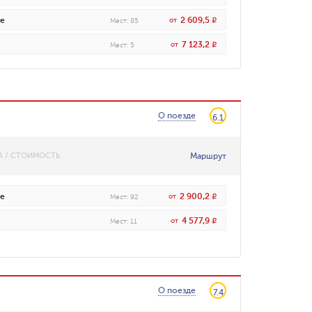
2 609,5
е
от
R
Мест
:
85
7 123,2
от
R
Мест
:
5
О поезде
6.1
Маршрут
А / СТОИМОСТЬ
2 900,2
е
от
R
Мест
:
92
4 577,9
от
R
Мест
:
11
О поезде
7.4