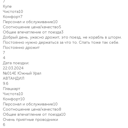
7
Купе
Чистота
10
Комфорт
7
Персонал и обслуживание
10
Соотношение цена/качество
5
Общее впечатление от поезда
3
Добрый день, ужасно дрожит, это поезд, не корабль в шторм.
Постоянно нужно держаться за что то. Спать тоже так себе.
Постоянно дрожит
7
4
Дата поездки:
22.03.2024
№014Е Южный Урал
АВТАНДИЛ
9.6
Плацкарт
Чистота
10
Комфорт
10
Персонал и обслуживание
10
Соотношение цена/качество
8
Общее впечатление от поезда
10
Очень приятные проводники
6