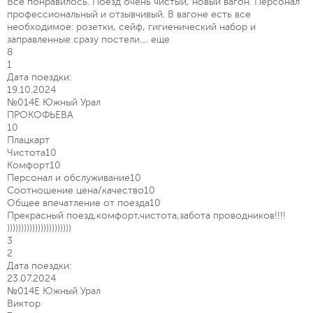
Все понравилось. Поезд очень чистый, новый вагон. Персонал
профессиональный и отзывчивый. В вагоне есть все
необходимое: розетки, сейф, гигиенический набор и
заправленные сразу постели....
еще
8
1
Дата поездки:
19.10.2024
№014Е Южный Урал
ПРОКОФЬЕВА
10
Плацкарт
Чистота
10
Комфорт
10
Персонал и обслуживание
10
Соотношение цена/качество
10
Общее впечатление от поезда
10
Прекрасный поезд,комфорт,чистота,забота проводников!!!!
)))))))))))))))))))))))
3
2
Дата поездки:
23.07.2024
№014Е Южный Урал
Виктор