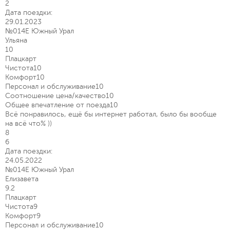
2
Дата поездки:
29.01.2023
№014Е Южный Урал
Ульяна
10
Плацкарт
Чистота
10
Комфорт
10
Персонал и обслуживание
10
Соотношение цена/качество
10
Общее впечатление от поезда
10
Всё понравилось, ещё бы интернет работал, было бы вообще
на всё что% ))
8
6
Дата поездки:
24.05.2022
№014Е Южный Урал
Елизавета
9.2
Плацкарт
Чистота
9
Комфорт
9
Персонал и обслуживание
10