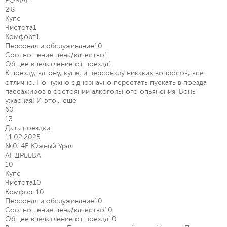
РОМАН
2.8
Купе
Чистота
1
Комфорт
1
Персонал и обслуживание
10
Соотношение цена/качество
1
Общее впечатление от поезда
1
К поезду, вагону, купе, и персоналу никаких вопросов, все
отлично. Но нужно однозначно перестать пускать в поезда
пассажиров в состоянии алкогольного опьянения. Вонь
ужасная! И это...
еще
60
13
Дата поездки:
11.02.2025
№014Е Южный Урал
АНДРЕЕВА
10
Купе
Чистота
10
Комфорт
10
Персонал и обслуживание
10
Соотношение цена/качество
10
Общее впечатление от поезда
10