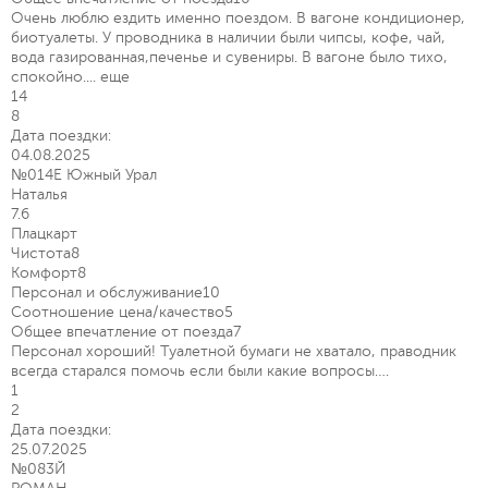
Очень люблю ездить именно поездом. В вагоне кондиционер,
биотуалеты. У проводника в наличии были чипсы, кофе, чай,
вода газированная,печенье и сувениры. В вагоне было тихо,
спокойно....
еще
14
8
Дата поездки:
04.08.2025
№014Е Южный Урал
Наталья
7.6
Плацкарт
Чистота
8
Комфорт
8
Персонал и обслуживание
10
Соотношение цена/качество
5
Общее впечатление от поезда
7
Персонал хороший! Туалетной бумаги не хватало, праводник
всегда старался помочь если были какие вопросы….
1
2
Дата поездки:
25.07.2025
№083Й