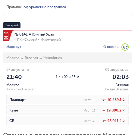
Правила
:
оформление предзаказа
Быстрый
№ 014Е
Южный Урал
ФПК
Скорый
Фирменный
Маршрут
О поезде
8.7
Москва
→
Вязовая
→
Челябинск
07 августа, пт
09 августа, вс
21:40
02:03
1 дн 02 ч 23 м
Москва
Вязовая
Казанский вокзал
Вокзал Вязовая
10 589,1
Плацкарт
от
R
Мест
:
1
19 090,2
Купе
от
R
Мест
:
12
48 011,4
СВ
от
R
Мест
:
3