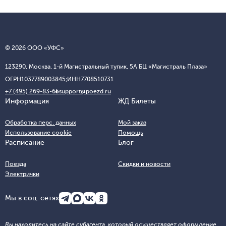
© 2026 ООО «УФС»
123290, Москва, 1-й Магистральный тупик, 5А БЦ «Магистраль Плаза»
ОГРН
1037789003845;
ИНН
7708510731
+7 (495) 269-83-65
support@poezd.ru
Информация
ЖД Билеты
Обработка перс. данных
Мой заказ
Использование cookie
Помощь
Расписание
Блог
Поезда
Скидки и новости
Электрички
Мы в соц. сетях
Вы находитесь на сайте субагента, который осуществляет оформление