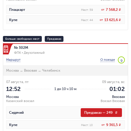
7 568,2
Плацкарт
от
R
Мест
:
59
13 621,6
Купе
от
R
Мест
:
44
Больше свободных мест
Предзаказ
№ 302М
ФПК
Двухэтажный
Маршрут
О поезде
9
Москва
→
Вязовая
→
Челябинск
07 августа, пт
09 августа, вс
12:52
01:02
1 дн 10 ч 10 м
Москва
Вязовая
Казанский вокзал
Вокзал Вязовая
Сидячий
Предзаказ
—
249
R
9 361,5
Купе
от
R
Мест
:
10