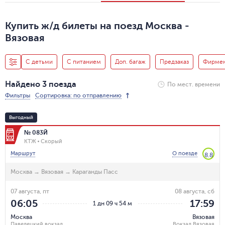
Купить ж/д билеты на поезд Москва -
Вязовая
С детьми
С питанием
Доп. багаж
Предзаказ
Фирме
Найдено 3 поезда
По мест. времени
Фильтры
Сортировка: по отправлению
Выгодный
№ 083Й
КТЖ
Скорый
Маршрут
О поезде
8.8
Москва
→
Вязовая
→
Караганды Пасс
07 августа, пт
08 августа, сб
06:05
17:59
1 дн 09 ч 54 м
Москва
Вязовая
Павелецкий вокзал
Вокзал Вязовая