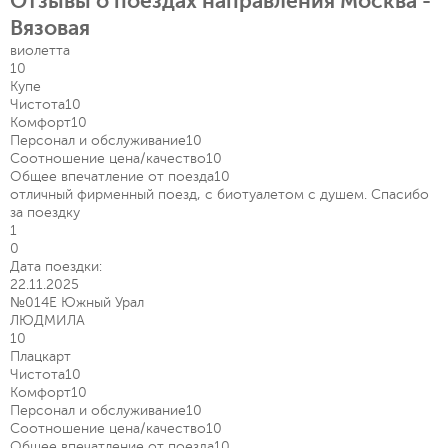
Отзывы о поездах направления Москва -
Вязовая
виолетта
10
Купе
Чистота
10
Комфорт
10
Персонал и обслуживание
10
Соотношение цена/качество
10
Общее впечатление от поезда
10
отличный фирменный поезд, с биотуалетом с душем. Спасибо
за поездку
1
0
Дата поездки:
22.11.2025
№014Е Южный Урал
ЛЮДМИЛА
10
Плацкарт
Чистота
10
Комфорт
10
Персонал и обслуживание
10
Соотношение цена/качество
10
Общее впечатление от поезда
10