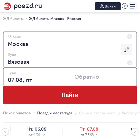
Войти
ЖД билеты
ЖД билеты Москва - Вязовая
Откуда
Куда
Туда
Обратно
Найти
Поиск билетов
Поезд и места туда
Данные пассажиров
Выбор усл
Чт, 06.08
Пт, 07.08
Сб, 
от
9 361
от
7 568
от
8
R
R