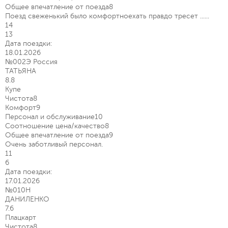
Общее впечатление от поезда
8
Поезд свеженький было комфортноехать правдо тресет ......
14
13
Дата поездки:
18.01.2026
№002Э Россия
ТАТЬЯНА
8.8
Купе
Чистота
8
Комфорт
9
Персонал и обслуживание
10
Соотношение цена/качество
8
Общее впечатление от поезда
9
Очень заботливый персонал.
11
6
Дата поездки:
17.01.2026
№010Н
ДАНИЛЕНКО
7.6
Плацкарт
Чистота
8