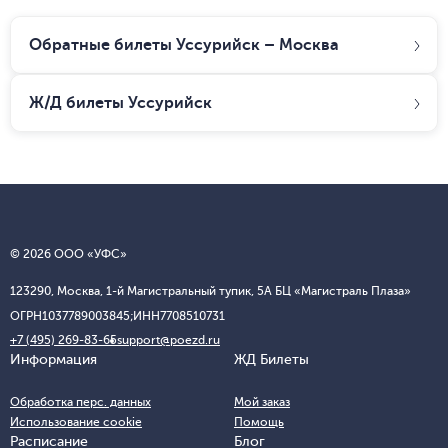
Обратные билеты Уссурийск – Москва
Ж/Д билеты
Уссурийск
© 2026 ООО «УФС»
123290, Москва, 1-й Магистральный тупик, 5А БЦ «Магистраль Плаза»
ОГРН
1037789003845;
ИНН
7708510731
+7 (495) 269-83-65
support@poezd.ru
Информация
ЖД Билеты
Обработка перс. данных
Мой заказ
Использование cookie
Помощь
Расписание
Блог