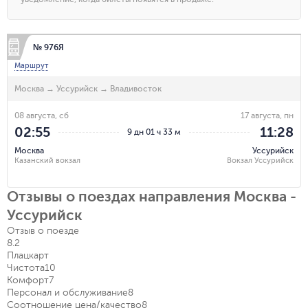
№ 976Я
Маршрут
Москва
→
Уссурийск
→
Владивосток
08 августа, сб
17 августа, пн
02:55
11:28
9 дн 01 ч 33 м
Москва
Уссурийск
Казанский вокзал
Вокзал Уссурийск
Отзывы о поездах направления Москва -
Уссурийск
Отзыв о поезде
8.2
Плацкарт
Чистота
10
Комфорт
7
Персонал и обслуживание
8
Соотношение цена/качество
8