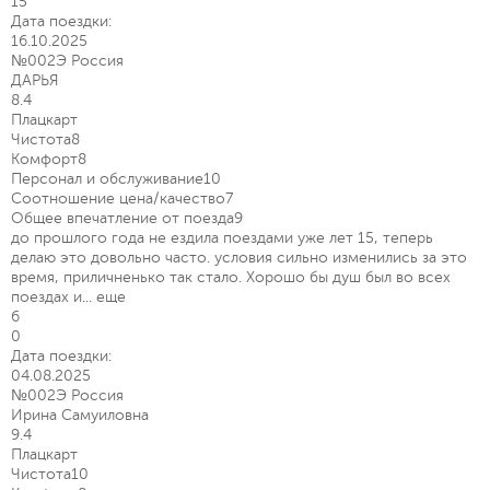
15
Дата поездки:
16.10.2025
№002Э Россия
ДАРЬЯ
8.4
Плацкарт
Чистота
8
Комфорт
8
Персонал и обслуживание
10
Соотношение цена/качество
7
Общее впечатление от поезда
9
до прошлого года не ездила поездами уже лет 15, теперь
делаю это довольно часто. условия сильно изменились за это
время, приличненько так стало. Хорошо бы душ был во всех
поездах и...
еще
6
0
Дата поездки:
04.08.2025
№002Э Россия
Ирина Самуиловна
9.4
Плацкарт
Чистота
10