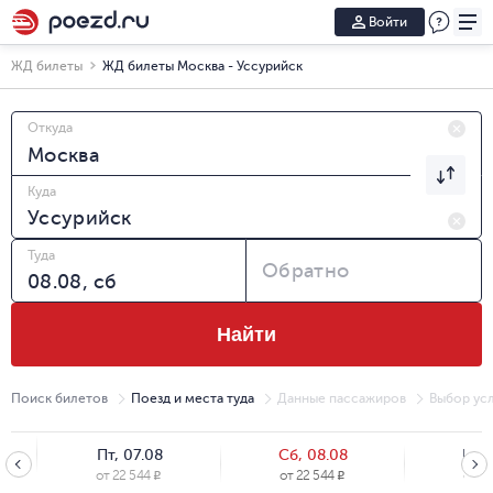
Войти
ЖД билеты
ЖД билеты Москва - Уссурийск
Откуда
Куда
Туда
Обратно
Найти
Поиск билетов
Поезд и места туда
Данные пассажиров
Выбор усл
Пт, 07.08
Сб, 08.08
Вс, 
от
22 544
от
22 544
от
22
R
R