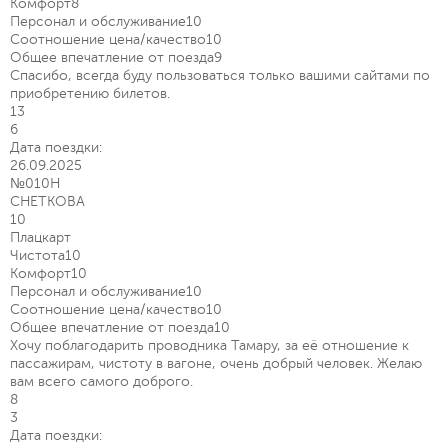
Комфорт
8
Персонал и обслуживание
10
Соотношение цена/качество
10
Общее впечатление от поезда
9
Спасибо, всегда буду пользоваться только вашими сайтами по
приобретению билетов.
13
6
Дата поездки:
26.09.2025
№010Н
СНЕТКОВА
10
Плацкарт
Чистота
10
Комфорт
10
Персонал и обслуживание
10
Соотношение цена/качество
10
Общее впечатление от поезда
10
Хочу поблагодарить проводника Тамару, за её отношение к
пассажирам, чистоту в вагоне, очень добрый человек. Желаю
вам всего самого доброго.
8
3
Дата поездки: