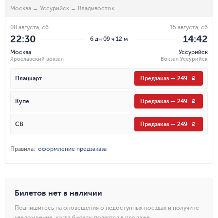
Москва
→
Уссурийск
→
Владивосток
08 августа, сб
15 августа, сб
22:30
14:42
6 дн 09 ч 12 м
Москва
Уссурийск
Ярославский вокзал
Вокзал Уссурийск
Плацкарт
Предзаказ
—
249
R
Купе
Предзаказ
—
249
R
СВ
Предзаказ
—
249
R
Правила
:
оформление предзаказа
Билетов нет в наличии
Подпишитесь на оповещения о недоступных поездах и получите
уведомление, когда билеты появятся в продаже.