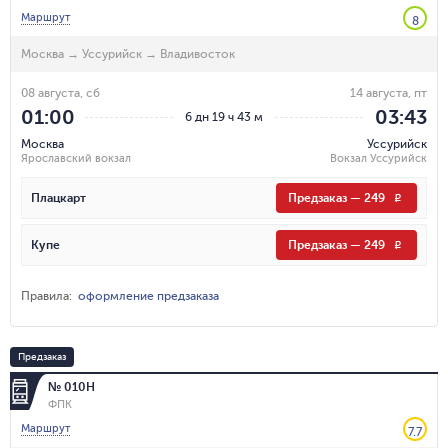
Маршрут
8
Москва
→
Уссурийск
→
Владивосток
08 августа, сб
14 августа, пт
01:00
03:43
6 дн 19 ч 43 м
Москва
Уссурийск
Ярославский вокзал
Вокзал Уссурийск
Плацкарт
Предзаказ
—
249
R
Купе
Предзаказ
—
249
R
Правила
:
оформление предзаказа
Предзаказ
№ 010Н
ФПК
Маршрут
7.7