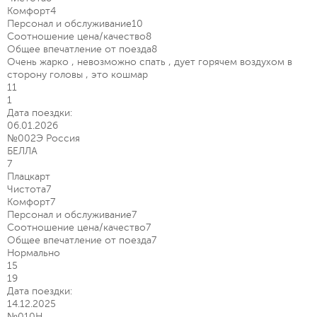
Комфорт
4
Персонал и обслуживание
10
Соотношение цена/качество
8
Общее впечатление от поезда
8
Очень жарко , невозможно спать , дует горячем воздухом в
сторону головы , это кошмар
11
1
Дата поездки:
06.01.2026
№002Э Россия
БЕЛЛА
7
Плацкарт
Чистота
7
Комфорт
7
Персонал и обслуживание
7
Соотношение цена/качество
7
Общее впечатление от поезда
7
Нормально
15
19
Дата поездки:
14.12.2025
№010Н