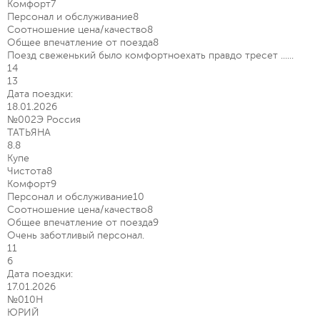
Комфорт
7
Персонал и обслуживание
8
Соотношение цена/качество
8
Общее впечатление от поезда
8
Поезд свеженький было комфортноехать правдо тресет ......
14
13
Дата поездки:
18.01.2026
№002Э Россия
ТАТЬЯНА
8.8
Купе
Чистота
8
Комфорт
9
Персонал и обслуживание
10
Соотношение цена/качество
8
Общее впечатление от поезда
9
Очень заботливый персонал.
11
6
Дата поездки:
17.01.2026
№010Н
ЮРИЙ