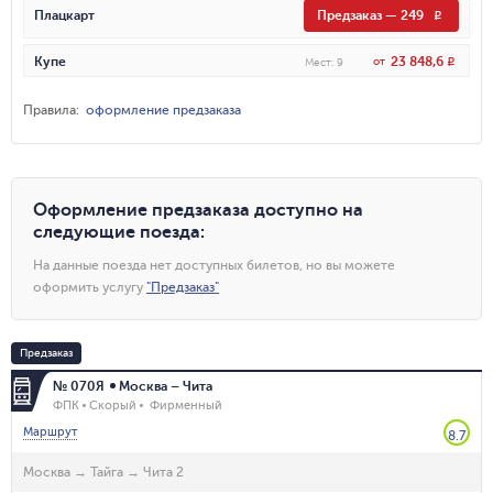
Плацкарт
Предзаказ
—
249
R
23 848,6
Купе
от
R
Мест
:
9
Правила
:
оформление предзаказа
Оформление предзаказа доступно на
следующие поезда
:
На данные поезда нет доступных билетов, но вы можете
оформить услугу
"
Предзаказ
"
Предзаказ
№ 070Я
Москва – Чита
ФПК
Скорый
Фирменный
Маршрут
8.7
Москва
→
Тайга
→
Чита 2