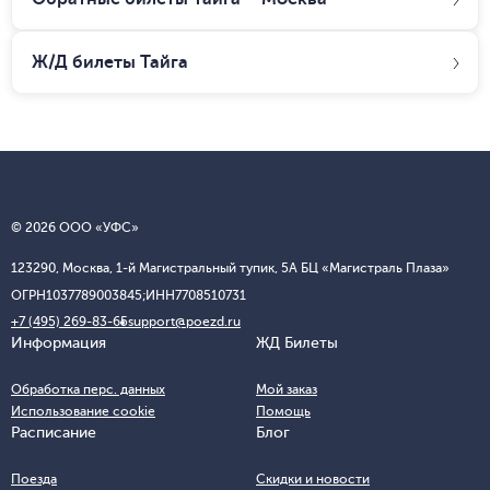
Ж/Д билеты
Тайга
© 2026 ООО «УФС»
123290, Москва, 1-й Магистральный тупик, 5А БЦ «Магистраль Плаза»
ОГРН
1037789003845;
ИНН
7708510731
+7 (495) 269-83-65
support@poezd.ru
Информация
ЖД Билеты
Обработка перс. данных
Мой заказ
Использование cookie
Помощь
Расписание
Блог
Поезда
Скидки и новости