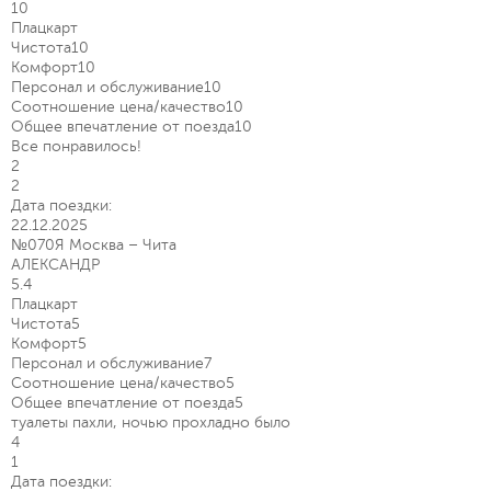
10
Плацкарт
Чистота
10
Комфорт
10
Персонал и обслуживание
10
Соотношение цена/качество
10
Общее впечатление от поезда
10
Все понравилось!
2
2
Дата поездки:
22.12.2025
№070Я Москва – Чита
АЛЕКСАНДР
5.4
Плацкарт
Чистота
5
Комфорт
5
Персонал и обслуживание
7
Соотношение цена/качество
5
Общее впечатление от поезда
5
туалеты пахли, ночью прохладно было
4
1
Дата поездки: