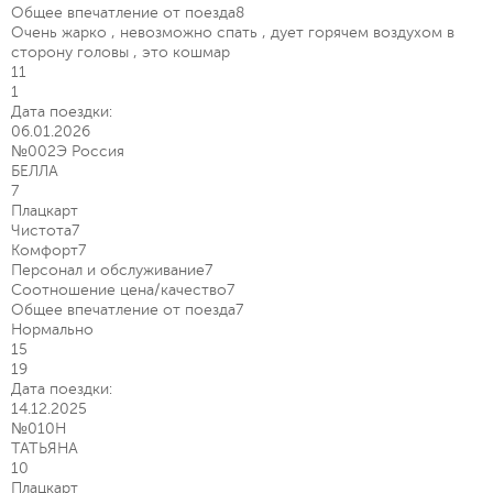
Общее впечатление от поезда
8
Очень жарко , невозможно спать , дует горячем воздухом в
сторону головы , это кошмар
11
1
Дата поездки:
06.01.2026
№002Э Россия
БЕЛЛА
7
Плацкарт
Чистота
7
Комфорт
7
Персонал и обслуживание
7
Соотношение цена/качество
7
Общее впечатление от поезда
7
Нормально
15
19
Дата поездки:
14.12.2025
№010Н
ТАТЬЯНА
10
Плацкарт