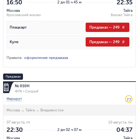
16:50
22:35
2 дн 01 ч 45 м
Москва
Тайга
Ярославский вокзал
Вокзал Тайга
Плацкарт
Предзаказ
—
249
R
Купе
Предзаказ
—
249
R
Правила
:
оформление предзаказа
Предзаказ
№ 010Н
ФПК
Скорый
Маршрут
7.7
Москва
→
Тайга
→
Владивосток
07 августа, пт
10 августа, пн
22:30
04:37
2 дн 02 ч 07 м
Москва
Тайга