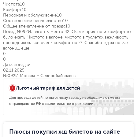
Чистота
10
Комфорт
10
Персонал и обслуживание
10
Соотношение цена/качество
10
Общее впечатление от поезда
10
Поезд N092И, вагон 7, место 42. Очень приятно и комфортно
было ехать. Чистота в вагоне, чистота в туалетах,вежливость
проводников, всё очень комфортно ??. Спасибо жд за новые
вагоны...
еще
0
0
Дата поездки:
02.11.2025
№092И Москва – Северобайкальск
Льготный тариф для детей
Для проезда детей по льготному тарифу необходима
отметка
о гражданстве РФ
в свидетельстве о рождении.
Плюсы покупки жд билетов на сайте