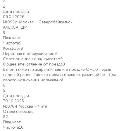
2
2
Дата поездки:
06.04.2026
№092И Москва – Северобайкальск
АЛЕКСАНДР
9
Плацкарт
Чистота
9
Комфорт
9
Персонал и обслуживание
9
Соотношение цена/качество
9
Общее впечатление от поезда
9
Вагон также плацкартный, как и в поездке Омск-Пермь
неделей ранее. Так что сильно больших различий нет. Для
своего назначения нормально!
8
5
Дата поездки:
30.10.2025
№070Я Москва – Чита
Отзыв о поезде
8.2
Плацкарт
Чистота
10