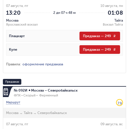
07 августа, пт
10 августа, пн
13:20
01:08
2 дн 07 ч 48 м
Москва
Тайга
Ярославский вокзал
Вокзал Тайга
Плацкарт
Предзаказ
—
249
R
Купе
Предзаказ
—
249
R
Правила
:
оформление предзаказа
Предзаказ
№ 092И
Москва – Северобайкальск
ФПК
Скорый
Фирменный
Маршрут
7.9
Москва
→
Тайга
→
Северобайкальск
07 августа, пт
09 августа, вс