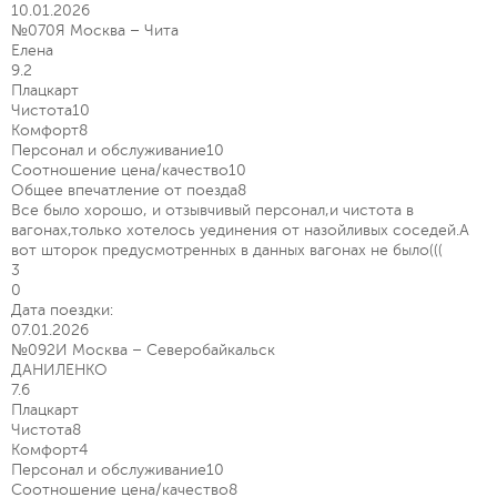
10.01.2026
№070Я Москва – Чита
Елена
9.2
Плацкарт
Чистота
10
Комфорт
8
Персонал и обслуживание
10
Соотношение цена/качество
10
Общее впечатление от поезда
8
Все было хорошо, и отзывчивый персонал,и чистота в
вагонах,только хотелось уединения от назойливых соседей.А
вот шторок предусмотренных в данных вагонах не было(((
3
0
Дата поездки:
07.01.2026
№092И Москва – Северобайкальск
ДАНИЛЕНКО
7.6
Плацкарт
Чистота
8
Комфорт
4
Персонал и обслуживание
10
Соотношение цена/качество
8