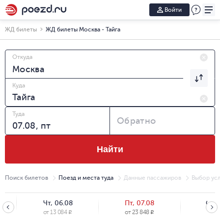
Войти
ЖД билеты
ЖД билеты Москва - Тайга
Откуда
Куда
Туда
Обратно
Найти
Поиск билетов
Поезд и места туда
Данные пассажиров
Выбор усл
Чт, 06.08
Пт, 07.08
Сб, 
от
13 084
от
23 848
от
12
R
R