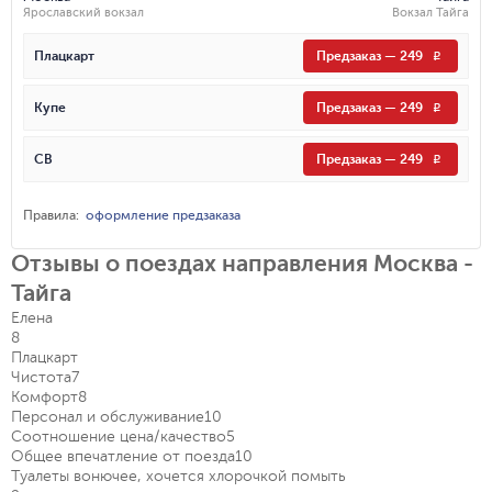
Ярославский вокзал
Вокзал Тайга
Плацкарт
Предзаказ
—
249
R
Купе
Предзаказ
—
249
R
СВ
Предзаказ
—
249
R
Правила
:
оформление предзаказа
Отзывы о поездах направления Москва -
Тайга
Елена
8
Плацкарт
Чистота
7
Комфорт
8
Персонал и обслуживание
10
Соотношение цена/качество
5
Общее впечатление от поезда
10
Туалеты вонючее, хочется хлорочкой помыть