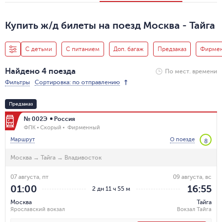
Купить ж/д билеты на поезд Москва - Тайга
С детьми
С питанием
Доп. багаж
Предзаказ
Фирме
Найдено 4 поезда
По мест. времени
Фильтры
Сортировка: по отправлению
Предзаказ
№ 002Э
Россия
ФПК
Скорый
Фирменный
Маршрут
О поезде
8
Москва
→
Тайга
→
Владивосток
07 августа, пт
09 августа, вс
01:00
16:55
2 дн 11 ч 55 м
Москва
Тайга
Ярославский вокзал
Вокзал Тайга