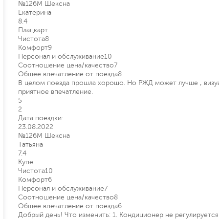
№126М Шексна
Екатерина
8.4
Плацкарт
Чистота
8
Комфорт
9
Персонал и обслуживание
10
Соотношение цена/качество
7
Общее впечатление от поезда
8
В целом поезда прошла хорошо. Но РЖД может лучше , визуа
приятное впечатление.
5
2
Дата поездки:
23.08.2022
№126М Шексна
Татьяна
7.4
Купе
Чистота
10
Комфорт
6
Персонал и обслуживание
7
Соотношение цена/качество
8
Общее впечатление от поезда
6
Добрый день! Что изменить: 1. Кондиционер не регулируется