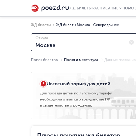
ЖД БИЛЕТЫ
РАСПИСАНИЕ
ПОМО
ЖД билеты
ЖД билеты Москва - Северодвинск
Откуда
Поиск билетов
Поезд и места туда
Данные пассажир
Пт, 07.08
Льготный тариф для детей
Для проезда детей по льготному тарифу
необходима
отметка о гражданстве РФ
в свидетельстве о рождении.
Плюсы покупки жд билетов