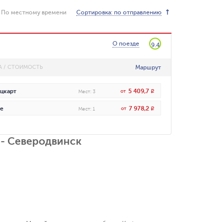
Сортировка: по отправлению
По местному времени
О поезде
9.4
Маршрут
А / СТОИМОСТЬ
5 409,7
цкарт
от
R
Мест
:
3
7 978,2
е
от
R
Мест
:
1
 - Северодвинск