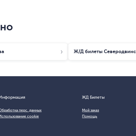
сно
ва
Ж/Д билеты
Северодвинс
Информация
ЖД Билеты
Обработка перс. данных
Мой заказ
Использование cookie
Помощь