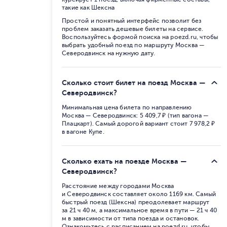
такие как Шексна
Простой и понятный интерфейс позволит без
проблем заказать дешевые билеты на сервисе.
Воспользуйтесь формой поиска на poezd.ru, чтобы
выбрать удобный поезд по маршруту Москва —
Северодвинск на нужную дату.
Сколько стоит билет на поезд Москва —
Северодвинск?
Минимальная цена билета по направлению
Москва — Северодвинск: 5 409,7 ₽ (тип вагона —
Плацкарт). Самый дорогой вариант стоит 7 978,2 ₽
в вагоне Купе.
Сколько ехать на поезде Москва —
Северодвинск?
Расстояние между городами Москва
и Северодвинск составляет около 1169 км. Самый
быстрый поезд (Шексна) преодолевает маршрут
за 21 ч 40 м, а максимальное время в пути — 21 ч 40
м в зависимости от типа поезда и остановок.
Ознакомьтесь с расписанием на poezd.ru, чтобы