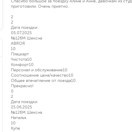
Спасибо большое за поездку Алине и Анне, девочкам из сту
приготовили. Очень приятно.
2
2
Дата поездки:
05.07.2025
№126М Шексна
ABROR
10
Плацкарт
Чистота
10
Комфорт
10
Персонал и обслуживание
10
Соотношение цена/качество
10
Общее впечатление от поезда
10
Прекрасно!
0
2
Дата поездки:
25.06.2025
№126М Шексна
Наталья
10
Купе