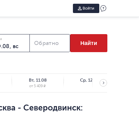
Войти
а
Обратно
Найти
Вт, 11.08
Ср, 12.08
Чт,
от
5 409
от
5
R
сква - Северодвинск: