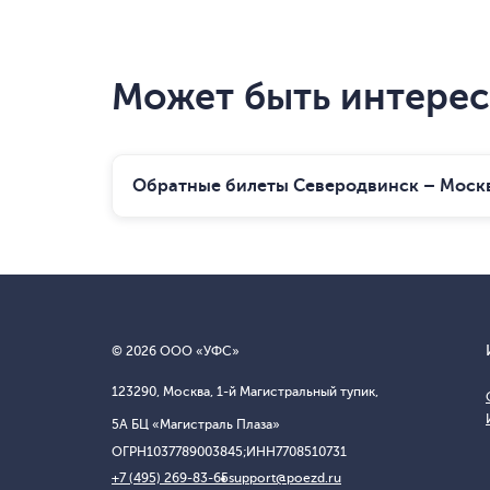
Может быть интере
Обратные билеты Северодвинск – Моск
© 2026 ООО «УФС»
123290, Москва, 1-й Магистральный тупик,
5А БЦ «Магистраль Плаза»
ОГРН
1037789003845;
ИНН
7708510731
+7 (495) 269-83-65
support@poezd.ru