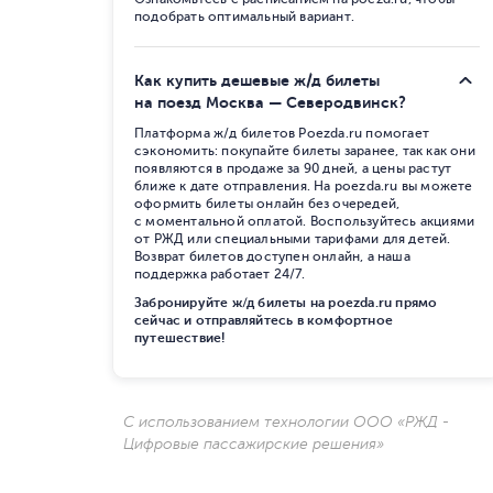
подобрать оптимальный вариант.
Как купить дешевые ж/д билеты
на поезд Москва — Северодвинск?
Платформа ж/д билетов Poezda.ru помогает
сэкономить: покупайте билеты заранее, так как они
появляются в продаже за 90 дней, а цены растут
ближе к дате отправления. На poezda.ru вы можете
оформить билеты онлайн без очередей,
с моментальной оплатой. Воспользуйтесь акциями
от РЖД или специальными тарифами для детей.
Возврат билетов доступен онлайн, а наша
поддержка работает 24/7.
Забронируйте ж/д билеты на poezda.ru прямо
сейчас и отправляйтесь в комфортное
путешествие!
С использованием технологии ООО «РЖД -
Цифровые пассажирские решения»