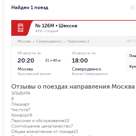
Найден 1 поезд
№ 126М
Шексна
ФПК
Скорый
Москва
→
Северодвинск
→
Череповец 1
МЕСТ
09 августа, вс
10 августа, пн
Пла
20:20
18:00
21 ч 40 м
Куп
Москва
Северодвинск
Ярославский вокзал
Вокзал Северодвинск
Отзывы о поездах направления Москва
ЭЛЬВИРА
8
Плацкарт
Чистота
7
Комфорт
6
Персонал и обслуживание
10
Соотношение цена/качество
7
Общее впечатление от поезда
10