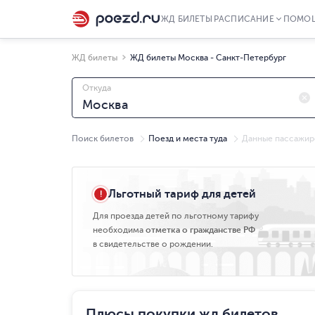
ЖД БИЛЕТЫ
РАСПИСАНИЕ
ПОМО
ЖД билеты
ЖД билеты Москва - Санкт-Петербург
Откуда
Поиск билетов
Поезд и места туда
Данные пассажир
Ср, 05.08
Льготный тариф для детей
Для проезда детей по льготному тарифу
необходима
отметка о гражданстве РФ
в свидетельстве о рождении.
Плюсы покупки жд билетов