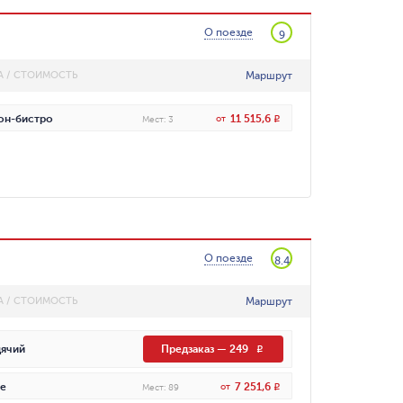
О поезде
9
Маршрут
А / СТОИМОСТЬ
11 515,6
он-бистро
от
R
Мест
:
3
О поезде
8.4
Маршрут
А / СТОИМОСТЬ
ячий
Предзаказ
—
249
R
7 251,6
е
от
R
Мест
:
89