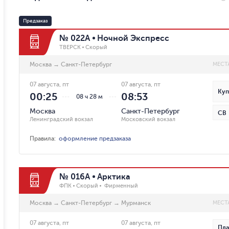
Предзаказ
№ 022А
Ночной Экспресс
ТВЕРСК
Скорый
Москва
→
Санкт-Петербург
МЕСТ
07 августа, пт
07 августа, пт
Куп
00:25
08:53
08 ч 28 м
Москва
Санкт-Петербург
СВ
Ленинградский вокзал
Московский вокзал
Правила
:
оформление предзаказа
№ 016А
Арктика
ФПК
Скорый
Фирменный
Москва
→
Санкт-Петербург
→
Мурманск
МЕСТ
07 августа, пт
07 августа, пт
Пла