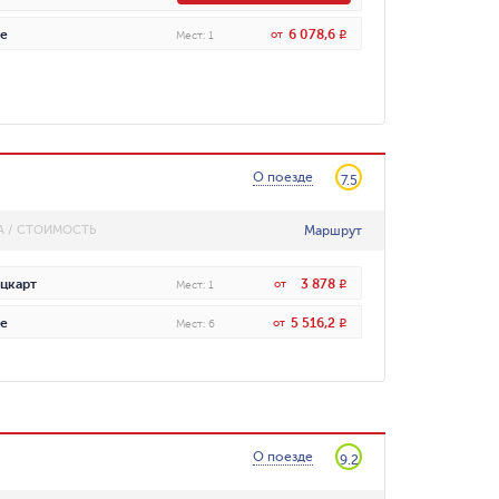
6 078,6
е
от
R
Мест
:
1
О поезде
7.5
Маршрут
А / СТОИМОСТЬ
3 878
цкарт
от
R
Мест
:
1
5 516,2
е
от
R
Мест
:
6
О поезде
9.2