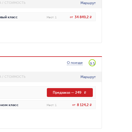
Маршрут
А / СТОИМОСТЬ
34 849,2
вый класс
от
R
Мест
:
1
О поезде
9.5
Маршрут
А / СТОИМОСТЬ
Предзаказ
—
249
R
8 124,2
ном класс
от
R
Мест
:
1