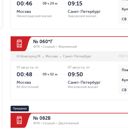
00:46
09:15
08 ч 29 м
Куп
Москва
Санкт-Петербург
Ленинградский вокзал
Ладожский вокзал
СВ
№ 060*Г
ФПК
Скорый
Фирменный
Н.Новгород М
→
Москва
→
Санкт-Петербург
МЕСТ
07 августа, пт
07 августа, пт
Пла
00:48
09:50
09 ч 02 м
Куп
Москва
Санкт-Петербург
ВК Восточный
Московский вокзал
СВ
Предзаказ
№ 082В
ФПК
Скорый
Двухэтажный