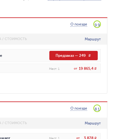
О поезде
9.9
Маршрут
А / СТОИМОСТЬ
е
Предзаказ
—
249
R
19 865,4
от
R
Мест
:
1
О поезде
8.1
Маршрут
А / СТОИМОСТЬ
3 878
цкарт
от
R
Мест
:
1