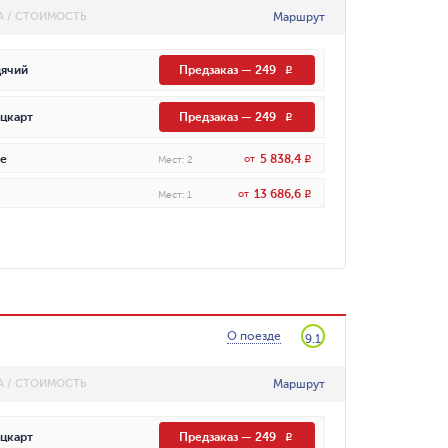
Маршрут
А / СТОИМОСТЬ
ячий
Предзаказ
—
249
R
цкарт
Предзаказ
—
249
R
5 838,4
е
от
R
Мест
:
2
13 686,6
от
R
Мест
:
1
О поезде
9.1
Маршрут
А / СТОИМОСТЬ
цкарт
Предзаказ
—
249
R