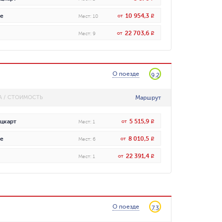
10 954,3
е
от
R
Мест
:
10
22 703,6
от
R
Мест
:
9
О поезде
9.2
Маршрут
А / СТОИМОСТЬ
5 515,9
цкарт
от
R
Мест
:
1
8 010,5
е
от
R
Мест
:
6
22 391,4
от
R
Мест
:
1
О поезде
7.3