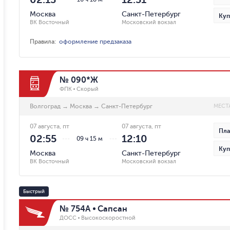
Москва
Санкт-Петербург
Куп
ВК Восточный
Московский вокзал
Правила
:
оформление предзаказа
№ 090*Ж
ФПК
Скорый
Волгоград
→
Москва
→
Санкт-Петербург
МЕСТ
07 августа, пт
07 августа, пт
Пла
02:55
12:10
09 ч 15 м
Куп
Москва
Санкт-Петербург
ВК Восточный
Московский вокзал
Быстрый
№ 754А
Сапсан
ДОСС
Высокоскоростной