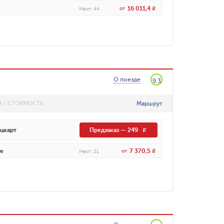
16 011,4
от
R
Мест
:
44
О поезде
9.3
Маршрут
А / СТОИМОСТЬ
цкарт
Предзаказ
—
249
R
7 370,5
е
от
R
Мест
:
21