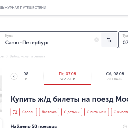
ЩЬ
ЖУРНАЛ ПУТЕШЕСТВИЙ
Куда
Туд
ов
Выбор услуг и оплата
Чт, 06.08
Пт, 07.08
Сб, 08.08
от
1 245
от
2 290
от
1 849
R
R
R
Купить ж/д билеты на поезд Мо
Сапсан
Ласточка
С детьми
С питанием
С живот
Найдено 50 поездов