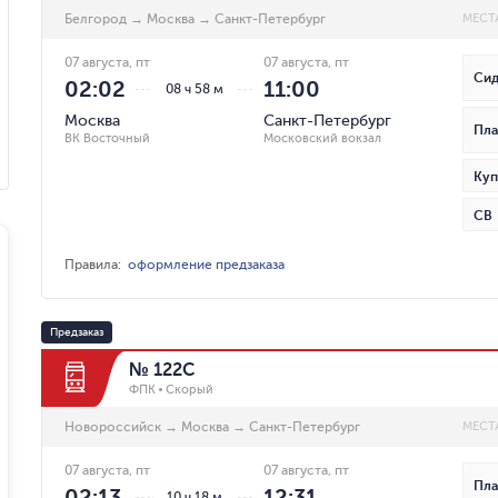
Белгород
→
Москва
→
Санкт-Петербург
МЕСТ
07 августа, пт
07 августа, пт
Сид
02:02
11:00
08 ч 58 м
Москва
Санкт-Петербург
Пла
ВК Восточный
Московский вокзал
Куп
СВ
Правила
:
оформление предзаказа
Предзаказ
№ 122С
ФПК
Скорый
Новороссийск
→
Москва
→
Санкт-Петербург
МЕСТ
07 августа, пт
07 августа, пт
Пла
02:13
12:31
10 ч 18 м