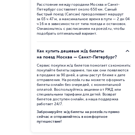
Расстояние между городами Москва и Санкт-
Петербург составляет около 650 км. Самый
быстрый поезд (Сапсан) преодолевает маршрут
за 03 ч 47 м, а максимальное время в пути — 2 дн 04
ч 16 м в зависимости от типа поезда и остановок.
Ознакомьтесь с расписанием на poezd.ru, чтобы
подобрать оптимальный вариант.
Как купить дешевые ж/д билеты
на поезд Москва — Санкт-Петербург?
Сервис покупки ж/д билетов помогает сэкономить:
покупайте билеты заранее, так как они появляются
в продаже за 90 дней, а цены растут ближе к дате
отправления. На poezda.ru вы можете оформить
билеты онлайн без очередей, с моментальной
оплатой. Воспользуйтесь акциями от РЖД или
специальными тарифами для детей. Возврат
билетов доступен онлайн, а наша поддержка
работает 24/7.
Забронируйте ж/д билеты на poezda.ru прямо
сейчас и отправляйтесь в комфортное
путешествие!