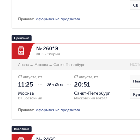
СВ
Правила
:
оформление предзаказа
Предзаказ
№ 260*Э
ФПК
Скорый
Анапа
→
Москва
→
Санкт-Петербург
МЕСТ
07 августа, пт
07 августа, пт
Пла
11:25
20:51
09 ч 26 м
Москва
Санкт-Петербург
Куп
ВК Восточный
Московский вокзал
Правила
:
оформление предзаказа
Выгодный
№ 246С