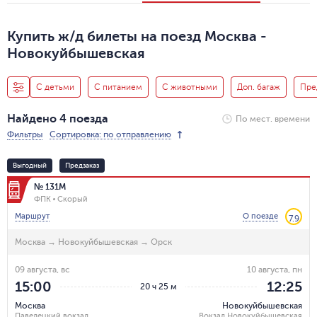
Купить ж/д билеты на поезд Москва -
Новокуйбышевская
С детьми
С питанием
С животными
Доп. багаж
Пре
Найдено 4 поезда
По мест. времени
Фильтры
Сортировка: по отправлению
Выгодный
Предзаказ
№ 131М
ФПК
Скорый
Маршрут
О поезде
7.9
Москва
→
Новокуйбышевская
→
Орск
09 августа, вс
10 августа, пн
15:00
12:25
20 ч 25 м
Москва
Новокуйбышевская
Павелецкий вокзал
Вокзал Новокуйбышевская