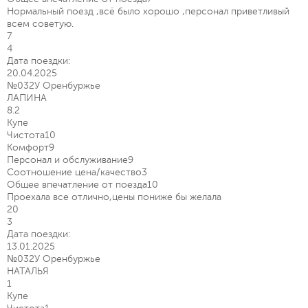
Нормальный поезд ,всё было хорошо ,персонал приветливый
всем советую.
7
4
Дата поездки:
20.04.2025
№032У Оренбуржье
ЛАПИНА
8.2
Купе
Чистота
10
Комфорт
9
Персонал и обслуживание
9
Соотношение цена/качество
3
Общее впечатление от поезда
10
Проехала все отлично,цены пониже бы желала
20
3
Дата поездки:
13.01.2025
№032У Оренбуржье
НАТАЛЬЯ
1
Купе