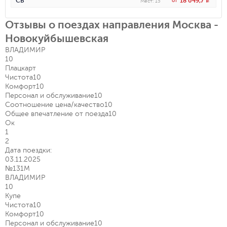
18 049,7
СВ
от
R
Мест
:
15
Отзывы о поездах направления Москва -
Новокуйбышевская
ВЛАДИМИР
10
Плацкарт
Чистота
10
Комфорт
10
Персонал и обслуживание
10
Соотношение цена/качество
10
Общее впечатление от поезда
10
Ок
1
2
Дата поездки:
03.11.2025
№131М
ВЛАДИМИР
10
Купе
Чистота
10
Комфорт
10
Персонал и обслуживание
10