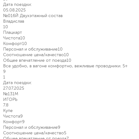
Дата поездки:
05.08.2025
№016Й Двухэтажный состав
Владислав
10
Плацкарт
Чистота
10
Комфорт
10
Персонал и обслуживание
10
Соотношение цена/качество
10
Общее впечатление от поезда
10
Все удобно, в вагоне комфортно, вежливые проводники. 5+
9
1
Дата поездки:
27.07.2025
№131М
ИГОРЬ
7.8
Купе
Чистота
9
Комфорт
9
Персонал и обслуживание
9
Соотношение цена/качество
5
Общее впечатление от поезда
7