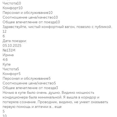
Чистота
10
Комфорт
10
Персонал и обслуживание
10
Соотношение цена/качество
10
Общее впечатление от поезда
10
Здравствуйте, чистый комфортный вагон, повезло с публикой.
12
6
Дата поездки:
05.10.2025
№131М
Ирина
4.6
Купе
Чистота
5
Комфорт
5
Персонал и обслуживание
5
Соотношение цена/качество
5
Общее впечатление от поезда
3
Ночью в купе было очень. душно. Видимо мощность
кондиционера была минимальной. Я вышла в коридор и
потеряла сознание. Проводник, видимо, не умеет оказывать
первую помощь и аптечки в...
еще
5
10