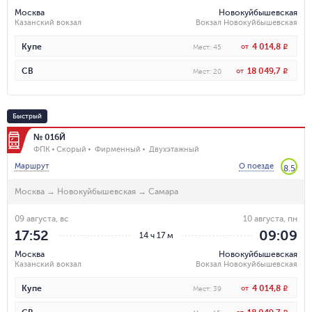
Москва
Новокуйбышевская
Казанский вокзал
Вокзал Новокуйбышевская
4 014,8
Купе
от
R
Мест
:
45
18 049,7
СВ
от
R
Мест
:
20
Быстрый
№ 016Й
ФПК
Скорый
Фирменный
Двухэтажный
Маршрут
О поезде
8.5
Москва
→
Новокуйбышевская
→
Самара
09 августа, вс
10 августа, пн
17:52
09:09
14 ч 17 м
Москва
Новокуйбышевская
Казанский вокзал
Вокзал Новокуйбышевская
4 014,8
Купе
от
R
Мест
:
39