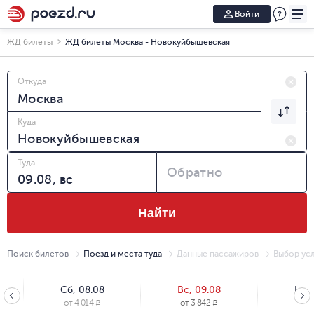
Войти
ЖД билеты
ЖД билеты Москва - Новокуйбышевская
Откуда
Куда
Туда
Обратно
Найти
Поиск билетов
Поезд и места туда
Данные пассажиров
Выбор усл
Сб, 08.08
Вс, 09.08
Пн, 
от
4 014
от
3 842
от
3
R
R