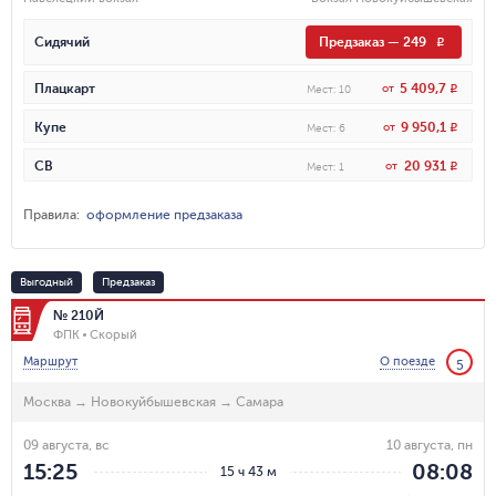
Сидячий
Предзаказ
—
249
R
5 409,7
Плацкарт
от
R
Мест
:
10
9 950,1
Купе
от
R
Мест
:
6
20 931
СВ
от
R
Мест
:
1
Правила
:
оформление предзаказа
Выгодный
Предзаказ
№ 210Й
ФПК
Скорый
Маршрут
О поезде
5
Москва
→
Новокуйбышевская
→
Самара
09 августа, вс
10 августа, пн
15:25
08:08
15 ч 43 м