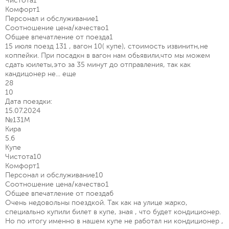
Чистота
1
Комфорт
1
Персонал и обслуживание
1
Соотношение цена/качество
1
Общее впечатление от поезда
1
15 июля поезд 131 , вагон 10( купе), стоимость извинитн,не
коппейки. При посадкн в вагон нам обьявили,что мы можем
сдать юилеты,это за 35 минут до отправления, так как
кандицонер не...
еще
28
10
Дата поездки:
15.07.2024
№131М
Кира
5.6
Купе
Чистота
10
Комфорт
1
Персонал и обслуживание
10
Соотношение цена/качество
1
Общее впечатление от поезда
6
Очень недовольны поездкой. Так как на улице жарко,
специально купили билет в купе, зная , что будет кондиционер.
Но по итогу именно в нашем купе не работал ни кондиционер ,