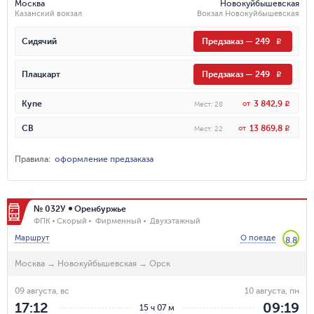
Москва
Новокуйбышевская
Казанский вокзал
Вокзал Новокуйбышевская
Сидячий
Предзаказ
—
249
R
Плацкарт
Предзаказ
—
249
R
3 842,9
Купе
от
R
Мест
:
28
13 869,8
СВ
от
R
Мест
:
22
Правила
:
оформление предзаказа
№ 032У
Оренбуржье
ФПК
Скорый
Фирменный
Двухэтажный
Маршрут
О поезде
8.8
Москва
→
Новокуйбышевская
→
Орск
09 августа, вс
10 августа, пн
17:12
09:19
15 ч 07 м