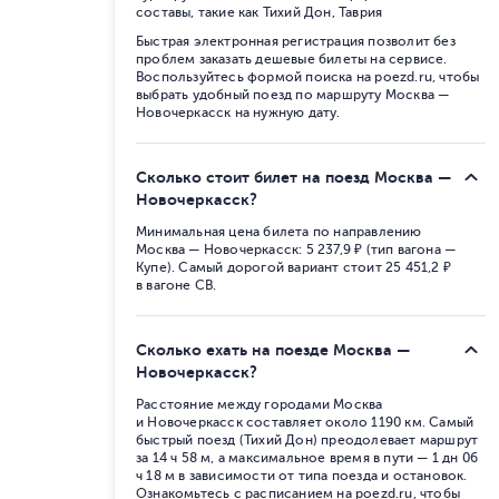
составы, такие как Тихий Дон, Таврия
Быстрая электронная регистрация позволит без
проблем заказать дешевые билеты на сервисе.
Воспользуйтесь формой поиска на poezd.ru, чтобы
выбрать удобный поезд по маршруту Москва —
Новочеркасск на нужную дату.
Сколько стоит билет на поезд Москва —
Новочеркасск?
Минимальная цена билета по направлению
Москва — Новочеркасск: 5 237,9 ₽ (тип вагона —
Купе). Самый дорогой вариант стоит 25 451,2 ₽
в вагоне СВ.
Сколько ехать на поезде Москва —
Новочеркасск?
Расстояние между городами Москва
и Новочеркасск составляет около 1190 км. Самый
быстрый поезд (Тихий Дон) преодолевает маршрут
за 14 ч 58 м, а максимальное время в пути — 1 дн 06
ч 18 м в зависимости от типа поезда и остановок.
Ознакомьтесь с расписанием на poezd.ru, чтобы