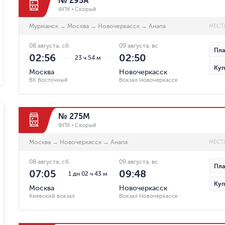
№ 293А
ФПК
Скорый
Мурманск
→
Москва
→
Новочеркасск
→
Анапа
МЕСТ
08 августа, сб
09 августа, вс
Пла
02:56
02:50
23 ч 54 м
Куп
Москва
Новочеркасск
ВК Восточный
Вокзал Новочеркасск
№ 275М
ФПК
Скорый
Москва
→
Новочеркасск
→
Анапа
МЕСТ
08 августа, сб
09 августа, вс
Пла
07:05
09:48
1 дн 02 ч 43 м
Куп
Москва
Новочеркасск
Киевский вокзал
Вокзал Новочеркасск