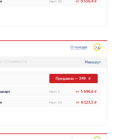
9 556,4
е
от
R
Мест
:
50
О поезде
7.4
Маршрут
А / СТОИМОСТЬ
Предзаказ
—
249
R
5 696,6
цкарт
от
R
Мест
:
5
6 123,5
е
от
R
Мест
:
34