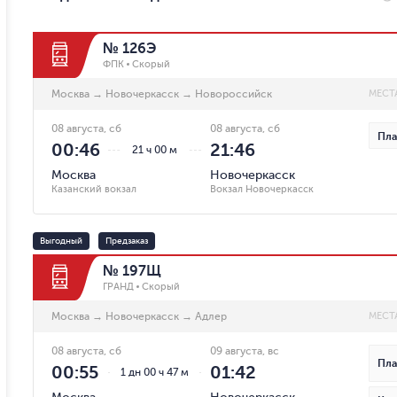
№ 126Э
ФПК
Скорый
Москва
→
Новочеркасск
→
Новороссийск
МЕСТ
08 августа, сб
08 августа, сб
Пла
00:46
21:46
21 ч 00 м
Москва
Новочеркасск
Казанский вокзал
Вокзал Новочеркасск
Выгодный
Предзаказ
№ 197Щ
ГРАНД
Скорый
Москва
→
Новочеркасск
→
Адлер
МЕСТ
08 августа, сб
09 августа, вс
Пла
00:55
01:42
1 дн 00 ч 47 м