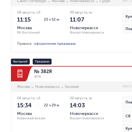
Санкт-Петербург
→
Москва
→
Новочеркасск
→
Сухум
МЕСТ
08 августа, сб
09 августа, вс
Куп
11:15
11:07
23 ч 52 м
Москва
Новочеркасск
Пла
ВК Восточный
Вокзал Новочеркасск
Правила
:
оформление предзаказа
Выгодный
Предзаказ
№ 382Я
ФПК
Москва
→
Новочеркасск
→
Грозный
МЕСТ
08 августа, сб
09 августа, вс
Пла
15:34
14:03
22 ч 29 м
Москва
Новочеркасск
СВ
Казанский вокзал
Вокзал Новочеркасск
Куп