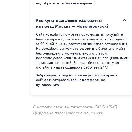
подобрать оптимальный вариант.
Как купить дешевые ж/д билеты
на поезд Москва — Новочеркасск?
Сайт Poezda.ru помогает сэкономить: покупайте
билеты заранее, так как они появляются в продаже
за 90 дней, а цены растут ближе к дате отправления.
На poezda.ru вы можете оформить билеты онлайн
без очередей, с моментальной оплатой.
Воспользуйтесь акциями от РЖД или специальными
тарифами для детей. Возврат билетов доступен
онлайн, а наша поддержка работает 24/7.
Забронируйте ж/д билеты на poezda.ru прямо
сейчас и отправляйтесь в комфортное
путешествие!
С использованием технологии ООО «РЖД -
Цифровые пассажирские решения»