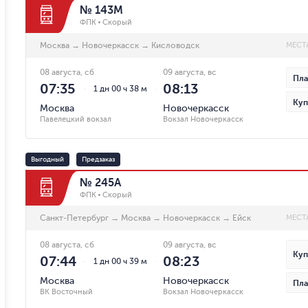
№ 143М
ФПК
Скорый
Москва
→
Новочеркасск
→
Кисловодск
МЕСТ
08 августа, сб
09 августа, вс
Пла
07:35
08:13
1 дн 00 ч 38 м
Куп
Москва
Новочеркасск
Павелецкий вокзал
Вокзал Новочеркасск
Выгодный
Предзаказ
№ 245А
ФПК
Скорый
Санкт-Петербург
→
Москва
→
Новочеркасск
→
Ейск
МЕСТ
08 августа, сб
09 августа, вс
Куп
07:44
08:23
1 дн 00 ч 39 м
Москва
Новочеркасск
Пла
ВК Восточный
Вокзал Новочеркасск