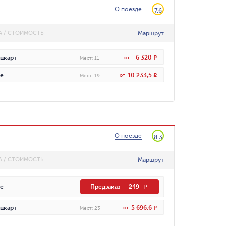
О поезде
7.6
Маршрут
А / СТОИМОСТЬ
6 320
цкарт
от
R
Мест
:
11
10 233,5
е
от
R
Мест
:
19
О поезде
8.3
Маршрут
А / СТОИМОСТЬ
е
Предзаказ
—
249
R
5 696,6
цкарт
от
R
Мест
:
23