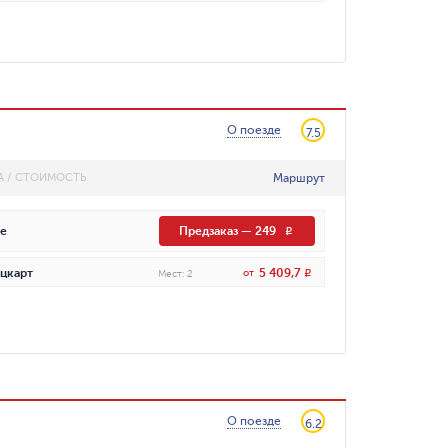
О поезде
7.5
Маршрут
А / СТОИМОСТЬ
е
Предзаказ
—
249
R
5 409,7
цкарт
от
R
Мест
:
2
О поезде
6.2