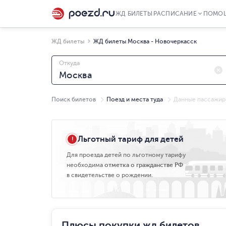
ЖД БИЛЕТЫ
РАСПИСАНИЕ
ПОМО
ЖД билеты
ЖД билеты Москва - Новочеркасск
Откуда
Поиск билетов
Поезд и места туда
Данные пассажир
Чт, 06.08
Льготный тариф для детей
Для проезда детей по льготному тарифу
необходима
отметка о гражданстве РФ
в свидетельстве о рождении.
Плюсы покупки жд билетов