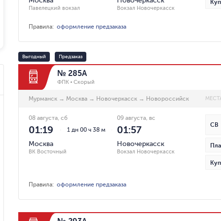
Москва
Новочеркасск
Куп
Павелецкий вокзал
Вокзал Новочеркасск
Правила
:
оформление предзаказа
Выгодный
Предзаказ
№ 285А
ФПК
Скорый
Мурманск
→
Москва
→
Новочеркасск
→
Новороссийск
МЕСТ
08 августа, сб
09 августа, вс
СВ
01:19
01:57
1 дн 00 ч 38 м
Москва
Новочеркасск
Пла
ВК Восточный
Вокзал Новочеркасск
Куп
Правила
:
оформление предзаказа