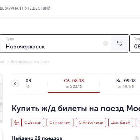
ЩЬ
ЖУРНАЛ ПУТЕШЕСТВИЙ
Куда
Туд
ов
Выбор услуг и оплата
Пт, 07.08
Сб, 08.08
Вс, 09.08
от
4 976
от
5 237
от
4 976
R
R
R
Купить ж/д билеты на поезд Мо
С детьми
С питанием
С животными
Доп. багаж
Найдено 28 поездов