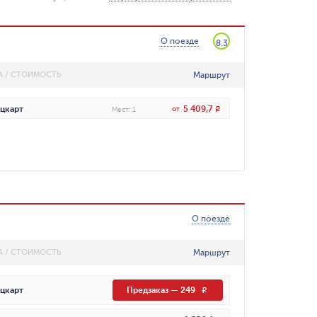
О поезде
8.3
Маршрут
А / СТОИМОСТЬ
5 409,7
цкарт
от
R
Мест
:
1
О поезде
Маршрут
А / СТОИМОСТЬ
цкарт
Предзаказ
—
249
R