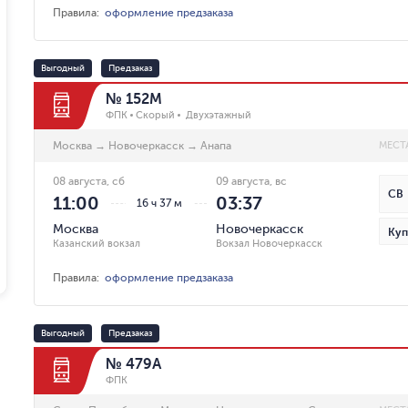
Правила
:
оформление предзаказа
Выгодный
Предзаказ
№ 152М
ФПК
Скорый
Двухэтажный
Москва
→
Новочеркасск
→
Анапа
МЕСТ
08 августа, сб
09 августа, вс
СВ
11:00
03:37
16 ч 37 м
Москва
Новочеркасск
Куп
Казанский вокзал
Вокзал Новочеркасск
Правила
:
оформление предзаказа
Выгодный
Предзаказ
№ 479А
ФПК