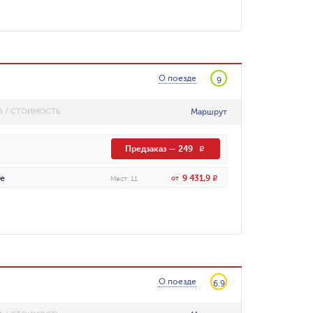
О поезде
9
Маршрут
А / СТОИМОСТЬ
Предзаказ
—
249
R
9 431,9
е
от
R
Мест
:
11
О поезде
6.9