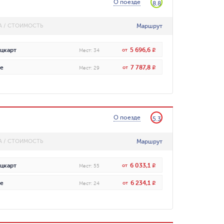
О поезде
8.8
Маршрут
А / СТОИМОСТЬ
5 696,6
цкарт
от
R
Мест
:
34
7 787,8
е
от
R
Мест
:
29
О поезде
5.3
Маршрут
А / СТОИМОСТЬ
6 033,1
цкарт
от
R
Мест
:
55
6 234,1
е
от
R
Мест
:
24