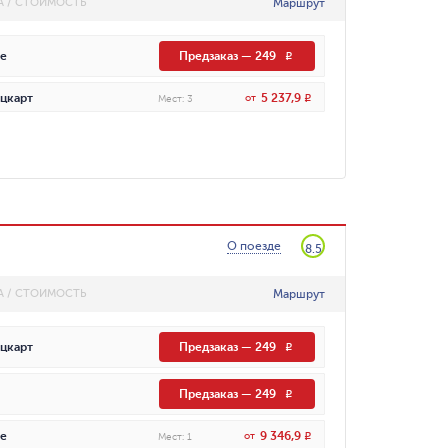
Маршрут
А / СТОИМОСТЬ
е
Предзаказ
—
249
R
5 237,9
цкарт
от
R
Мест
:
3
О поезде
8.5
Маршрут
А / СТОИМОСТЬ
цкарт
Предзаказ
—
249
R
Предзаказ
—
249
R
9 346,9
е
от
R
Мест
:
1