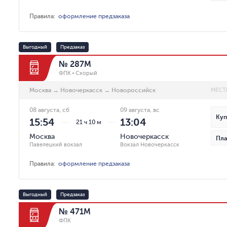
Правила
:
оформление предзаказа
Выгодный
Предзаказ
№ 287М
ФПК
Скорый
Москва
→
Новочеркасск
→
Новороссийск
МЕСТ
08 августа, сб
09 августа, вс
Куп
15:54
13:04
21 ч 10 м
Москва
Новочеркасск
Пла
Павелецкий вокзал
Вокзал Новочеркасск
Правила
:
оформление предзаказа
Выгодный
Предзаказ
№ 471М
ФПК