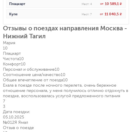
10 589,1
Плацкарт
от
R
Мест
:
4
11 040,5
Купе
от
R
Мест
:
7
Отзывы о поездах направления Москва -
Нижний Тагил
Мария
10
Плацкарт
Чистота
10
Комфорт
10
Персонал и обслуживание
10
Соотношение цена/качество
10
Общее впечатление от поезда
10
Ехала в поезде после ночного перелета, очень бережное
отношение персонала, у меня получилось отлично отдохнуть в
поездке, воспользовалась услугой предложенного питания
7
3
Дата поездки:
05.10.2025
№012Я Ямал
Отзыв о поезде