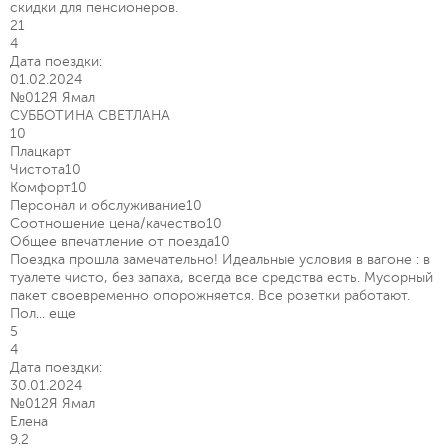
скидки для пенсионеров.
21
4
Дата поездки:
01.02.2024
№012Я Ямал
СУББОТИНА СВЕТЛАНА
10
Плацкарт
Чистота
10
Комфорт
10
Персонал и обслуживание
10
Соотношение цена/качество
10
Общее впечатление от поезда
10
Поездка прошла замечательно! Идеальные условия в вагоне : в
туалете чисто, без запаха, всегда все средства есть. Мусорный
пакет своевременно опорожняется. Все розетки работают.
Пол...
еще
5
4
Дата поездки:
30.01.2024
№012Я Ямал
Елена
9.2