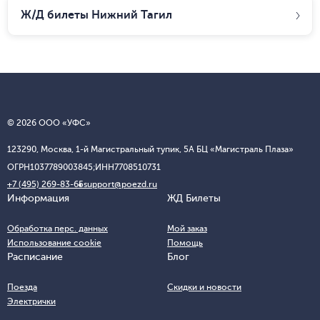
Ж/Д билеты
Нижний Тагил
© 2026 ООО «УФС»
123290, Москва, 1-й Магистральный тупик, 5А БЦ «Магистраль Плаза»
ОГРН
1037789003845;
ИНН
7708510731
+7 (495) 269-83-65
support@poezd.ru
Информация
ЖД Билеты
Обработка перс. данных
Мой заказ
Использование cookie
Помощь
Расписание
Блог
Поезда
Скидки и новости
Электрички