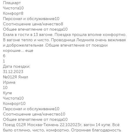
Плацкарт
Чистота
10
Комфорт
8
Персонал и обслуживание
10
Соотношение цена/качество
8
Общее впечатление от поезда
10
Ехала в гости в 13 вагоне. Поездка прошла вполне комфортно.
В вагоне тепло и чисто. Проводница Людмила очень вежливая
и доброжелательная .Общие впечатления от поездки
хорошие....
еще
6
1
Дата поездки:
31.12.2023
№012Я Ямал
Ирина
10
Купе
Чистота
10
Комфорт
10
Персонал и обслуживание
10
Соотношение цена/качество
10
Общее впечатление от поезда
10
Поезд 012Я Москва-Тюмень 22.102023г, вагон 14 купе. Всё
было отлично, чисто, комфортно. Огромная благодарность