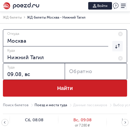
Войти
ЖД билеты
ЖД билеты Москва - Нижний Тагил
Откуда
Куда
Туда
Обратно
Найти
Поиск билетов
Поезд и места туда
Данные пассажиров
Выбор усл
Сб, 08.08
Вс, 09.08
Пн, 
от
7 280
от
12
R