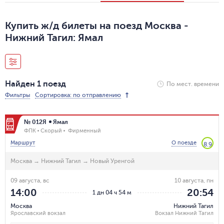
Купить ж/д билеты на поезд Москва -
Нижний Тагил: Ямал
Найден 1 поезд
По мест. времени
Фильтры
Сортировка: по отправлению
№ 012Я
Ямал
ФПК
Скорый
Фирменный
Маршрут
О поезде
8.9
Москва
→
Нижний Тагил
→
Новый Уренгой
09 августа, вс
10 августа, пн
14:00
20:54
1 дн 04 ч 54 м
Москва
Нижний Тагил
Ярославский вокзал
Вокзал Нижний Тагил