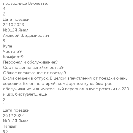
проводнице Виолетте.
4
2
Дата поездки:
22.10.2023
№012Я Ямал
Алексей Владимирович
9
Купе
Чистота
9
Комфорт
9
Персонал и обслуживание
9
Соотношение цена/качество
9
Общее впечатление от поезда
9
Ехали семьей в отпуск. В целом впечатления от поездки очень
хорошие. Вагон не старый, комфортное купе, быстрое
обслуживание и внимательный персонал. в купе розетки на 220
и usb. биотуалет...
еще
2
1
Дата поездки:
26.12.2022
№012Я Ямал
Тапдыг
9.2