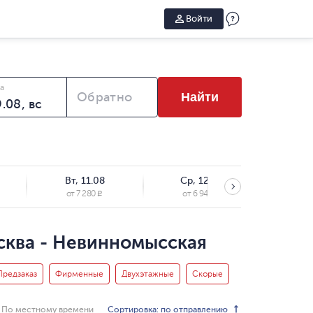
Войти
а
Обратно
Найти
Вт, 11.08
Ср, 12.08
Чт,
от
7 280
от
6 943
от
R
R
сква - Невинномысская
Предзаказ
Фирменные
Двухэтажные
Скорые
Сортировка: по отправлению
По местному времени