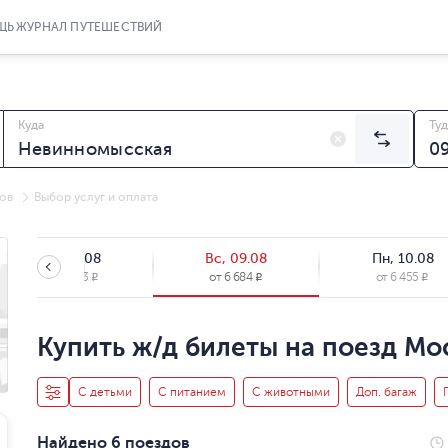
ЩЬ
ЖУРНАЛ ПУТЕШЕСТВИЙ
Куда
Туд
ов
Выбор услуг и оплата
Сб, 08.08
Вс, 09.08
Пн, 10.08
от
12 393
от
6 684
от
6 455
R
R
R
Купить ж/д билеты на поезд Мо
С детьми
С питанием
С животными
Доп. багаж
Найдено 6 поездов