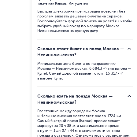
такие как Кавказ, Ингушетия
Быстрая электронная регистрация позволит без
проблем заказать дешевые билеты на сервисе.
Воспользуйтесь формой поиска на poezd.ru, чтобы
выбрать удобный поезд по маршруту Москва —
Невинномысская на нужную дату.
Сколько стоит билет на поезд Москва —
Невинномысская?
Минимальная цена билета по направлению
Москва — Невинномысская: 6 684,3 ₽ (тип вагона —
Купе). Самый дорогой вариант стоит 16 317,7 ₽
в вагоне Купе.
Сколько ехать на поезде Москва —
Невинномысская?
Расстояние между городами Москва
и Невинномысская составляет около 1724 км.
Самый быстрый поезд (Кавказ) преодолевает
маршрут за 20 ч 38 м, а максимальное время
в пути — 1 дн 07 ч 44 м в зависимости от типа
поезда и остановок. Ознакомьтесь с расписанием