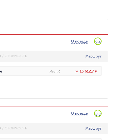
О поезде
9.4
Маршрут
А / СТОИМОСТЬ
15 612,7
е
от
R
Мест
:
6
О поезде
8.8
Маршрут
А / СТОИМОСТЬ