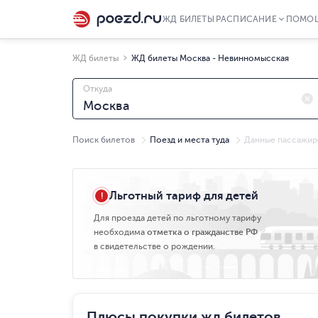
ЖД БИЛЕТЫ
РАСПИСАНИЕ
ПОМО
ЖД билеты
ЖД билеты Москва - Невинномысская
Откуда
Поиск билетов
Поезд и места туда
Данные пассажир
Пт, 07.08
Льготный тариф для детей
Для проезда детей по льготному тарифу
необходима
отметка о гражданстве РФ
в свидетельстве о рождении.
Плюсы покупки жд билетов