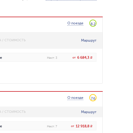
О поезде
8.2
Маршрут
А / СТОИМОСТЬ
6 684,3
е
от
R
Мест
:
3
О поезде
7.6
Маршрут
А / СТОИМОСТЬ
12 918,8
е
от
R
Мест
:
7