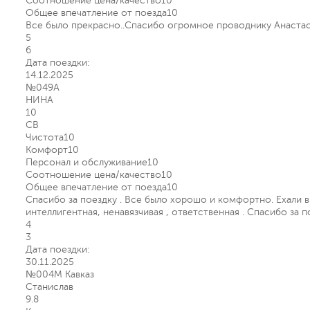
Соотношение цена/качество
10
Общее впечатление от поезда
10
Все было прекрасно..Спасибо огромное проводнику Анастас
5
6
Дата поездки:
14.12.2025
№049А
НИНА
10
СВ
Чистота
10
Комфорт
10
Персонал и обслуживание
10
Соотношение цена/качество
10
Общее впечатление от поезда
10
Спасибо за поездку . Все было хорошо и комфортно. Ехали 
интеллигентная, ненавязчивая , ответственная . Спасибо за п
4
3
Дата поездки:
30.11.2025
№004М Кавказ
Станислав
9.8