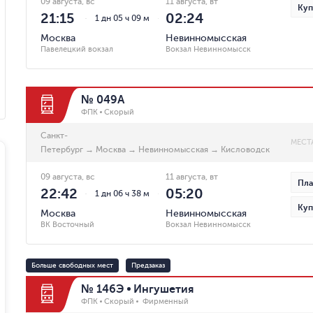
09 августа, вс
11 августа, вт
Куп
21:15
02:24
1 дн 05 ч 09 м
Москва
Невинномысская
Павелецкий вокзал
Вокзал Невинномысск
№ 049А
ФПК
Скорый
Санкт-
МЕСТ
Петербург
→
Москва
→
Невинномысская
→
Кисловодск
09 августа, вс
11 августа, вт
Пла
22:42
05:20
1 дн 06 ч 38 м
Куп
Москва
Невинномысская
ВК Восточный
Вокзал Невинномысск
Больше свободных мест
Предзаказ
№ 146Э
Ингушетия
ФПК
Скорый
Фирменный