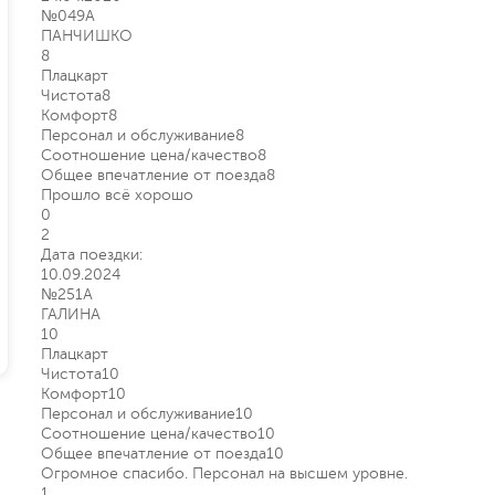
№049А
ПАНЧИШКО
8
Плацкарт
Чистота
8
Комфорт
8
Персонал и обслуживание
8
Соотношение цена/качество
8
Общее впечатление от поезда
8
Прошло всё хорошо
0
2
Дата поездки:
10.09.2024
№251А
ГАЛИНА
10
Плацкарт
Чистота
10
Комфорт
10
Персонал и обслуживание
10
Соотношение цена/качество
10
Общее впечатление от поезда
10
Огромное спасибо. Персонал на высшем уровне.
1