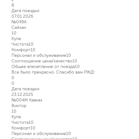
8
Дата поездки:
07.01.2026
№049А
Сайхан
10
Купе
Чистота
10
Комфорт
10
Персонал и обслуживание
10
Соотношение цена/качество
10
Общее впечатление от поезда
10
Все было прекрасно. Спасибо вам РЖД!
0
0
Дата поездки:
23.12.2025
№004М Кавказ
Виктор
10
Купе
Чистота
10
Комфорт
10
Персонал и обслуживание
10