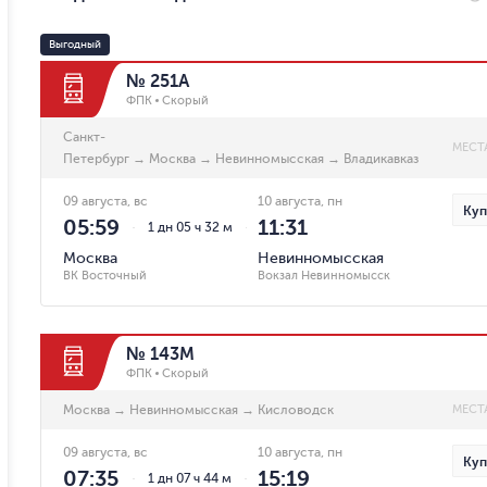
Выгодный
№ 251А
ФПК
Скорый
Санкт-
МЕСТ
Петербург
→
Москва
→
Невинномысская
→
Владикавказ
09 августа, вс
10 августа, пн
Куп
05:59
11:31
1 дн 05 ч 32 м
Москва
Невинномысская
ВК Восточный
Вокзал Невинномысск
№ 143М
ФПК
Скорый
Москва
→
Невинномысская
→
Кисловодск
МЕСТ
09 августа, вс
10 августа, пн
Куп
07:35
15:19
1 дн 07 ч 44 м