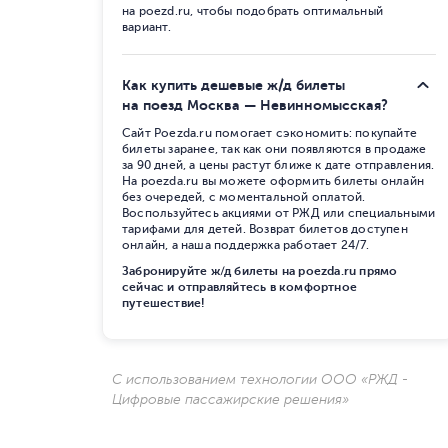
на poezd.ru, чтобы подобрать оптимальный
вариант.
Как купить дешевые ж/д билеты
на поезд Москва — Невинномысская?
Сайт Poezda.ru помогает сэкономить: покупайте
билеты заранее, так как они появляются в продаже
за 90 дней, а цены растут ближе к дате отправления.
На poezda.ru вы можете оформить билеты онлайн
без очередей, с моментальной оплатой.
Воспользуйтесь акциями от РЖД или специальными
тарифами для детей. Возврат билетов доступен
онлайн, а наша поддержка работает 24/7.
Забронируйте ж/д билеты на poezda.ru прямо
сейчас и отправляйтесь в комфортное
путешествие!
С использованием технологии ООО «РЖД -
Цифровые пассажирские решения»