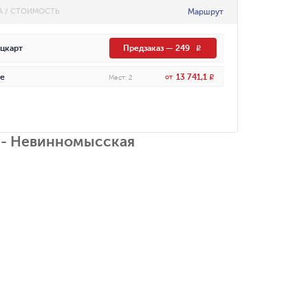
Маршрут
А / СТОИМОСТЬ
цкарт
Предзаказ
—
249
R
13 741,1
е
от
R
Мест
:
2
 - Невинномысская