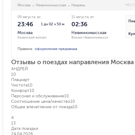
Москва
→
Невинномысская
→
Назрань
МЕСТ
09 августа, вс
11 августа, вт
Пла
23:46
02:36
1 дн 02 ч 50 м
Москва
Невинномысская
Куп
Казанский вокзал
Вокзал Невинномысск
Правила
:
оформление предзаказа
Отзывы о поездах направления Москва
АНДРЕЙ
10
Плацкарт
Чистота
10
Комфорт
10
Персонал и обслуживание
10
Соотношение цена/качество
10
Общее впечатление от поезда
10
.
4
13
Дата поездки:
24.04.2026