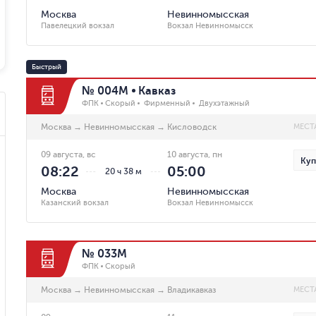
Москва
Невинномысская
Павелецкий вокзал
Вокзал Невинномысск
Быстрый
№ 004М
Кавказ
ФПК
Скорый
Фирменный
Двухэтажный
Москва
→
Невинномысская
→
Кисловодск
МЕСТ
09 августа, вс
10 августа, пн
Куп
08:22
05:00
20 ч 38 м
Москва
Невинномысская
Казанский вокзал
Вокзал Невинномысск
№ 033М
ФПК
Скорый
Москва
→
Невинномысская
→
Владикавказ
МЕСТ